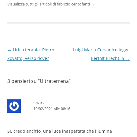
Visualizza tutti gli articoli di fabrizio centofanti
→
Navigazione
←
Lirico terapia. Pietro
Luigi Maria Corsanico legge
articolo
Zovatto, Verso dove?
Bertolt Brecht. 5
→
3 pensieri su “
Ultraterrena
”
sparz
10/02/2021 alle 08:16
Sì, credo anch’io, una luce inaspettata che illumina