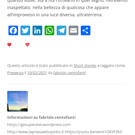
quando vuole. Sta a noi ritrovarlo in quel segno, nell’evento
inaspettato, nella bellezza di qualcosa che appare
all’improvviso in una luce diversa, ultraterrena.
F
T
Li
W
T
E
C
a
w
n
h
el
m
o
c
itt
k
at
e
ai
n
e
er
e
s
gr
l
di
b
dI
A
a
vi
Questo articolo è stato pubblicato in
Short stories
e taggato come
Presenza
il
10/02/2021
da
fabrizio centofanti
o
n
p
m
di
o
p
k
Informazioni su fabrizio centofanti
https://gesuperatei.wordpress.com
http://www.lapoesiaelospirito.it https://youtu.be/wnH1GlOPZk0