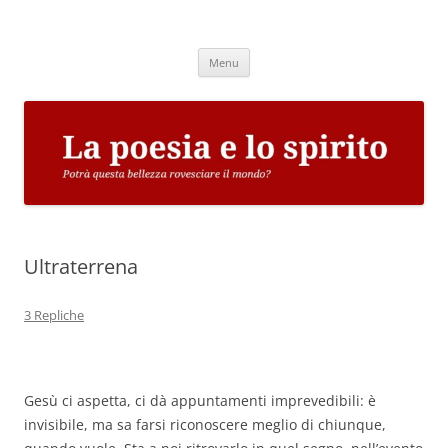
Vai
al
La poesia e lo spirito
contenuto
Potrà questa bellezza rovesciare il mondo?
Menu
Ultraterrena
3 Repliche
Gesù ci aspetta, ci dà appuntamenti imprevedibili: è
invisibile, ma sa farsi riconoscere meglio di chiunque,