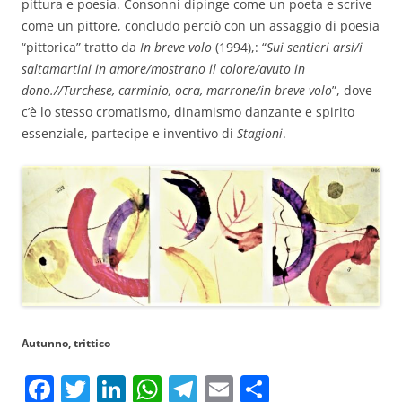
pittura e poesia. Consonni dipinge come un poeta e scrive
come un pittore, concludo perciò con un assaggio di poesia
“pittorica” tratto da
In breve volo
(1994),: “
Sui sentieri arsi/i
saltamartini in amore/mostrano il colore/avuto in
dono.//Turchese, carminio, ocra, marrone/in breve volo
”, dove
c’è lo stesso cromatismo, dinamismo danzante e spirito
essenziale, partecipe e inventivo di
Stagioni
.
Autunno, trittico
F
T
Li
W
T
E
C