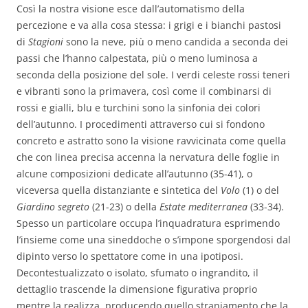
Così la nostra visione esce dall’automatismo della
percezione e va alla cosa stessa: i grigi e i bianchi pastosi
di
Stagioni
sono la neve, più o meno candida a seconda dei
passi che l’hanno calpestata, più o meno luminosa a
seconda della posizione del sole. I verdi celeste rossi teneri
e vibranti sono la primavera, così come il combinarsi di
rossi e gialli, blu e turchini sono la sinfonia dei colori
dell’autunno. I procedimenti attraverso cui si fondono
concreto e astratto sono la visione ravvicinata come quella
che con linea precisa accenna la nervatura delle foglie in
alcune composizioni dedicate all’autunno (35-41), o
viceversa quella distanziante e sintetica del
Volo
(1) o del
Giardino segreto
(21-23) o della
Estate mediterranea
(33-34).
Spesso un particolare occupa l’inquadratura esprimendo
l’insieme come una sineddoche o s’impone sporgendosi dal
dipinto verso lo spettatore come in una ipotiposi.
Decontestualizzato o isolato, sfumato o ingrandito, il
dettaglio trascende la dimensione figurativa proprio
mentre la realizza, producendo quello straniamento che la