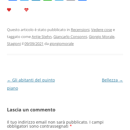
a
w
n
h
el
m
o
c
itt
k
at
e
ai
n
e
er
e
s
gr
l
di
b
dI
A
a
vi
Questo articolo è stato pubblicato in
Recensioni
,
Vedere cose
e
taggato come
Antje Stehn
,
Giancarlo Consonni
,
Giorgio Morale
,
o
n
p
m
di
Stagioni
il
09/09/2021
da
giorgiomorale
o
p
k
Navigazione
←
Gli abitanti del quinto
Bellezza
→
articolo
piano
Lascia un commento
Il tuo indirizzo email non sarà pubblicato.
I campi
obbligatori sono contrassegnati
*