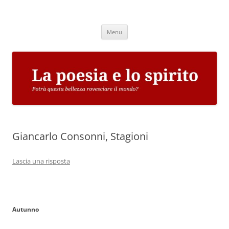
Vai
al
La poesia e lo spirito
contenuto
Potrà questa bellezza rovesciare il mondo?
Menu
Giancarlo Consonni, Stagioni
Lascia una risposta
Autunno