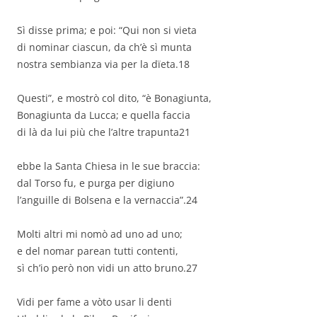
Sì disse prima; e poi: “Qui non si vieta
di nominar ciascun, da ch’è sì munta
nostra sembianza via per la dïeta.18
Questi”, e mostrò col dito, “è Bonagiunta,
Bonagiunta da Lucca; e quella faccia
di là da lui più che l’altre trapunta21
ebbe la Santa Chiesa in le sue braccia:
dal Torso fu, e purga per digiuno
l’anguille di Bolsena e la vernaccia”.24
Molti altri mi nomò ad uno ad uno;
e del nomar parean tutti contenti,
sì ch’io però non vidi un atto bruno.27
Vidi per fame a vòto usar li denti