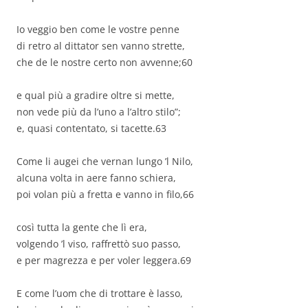
Io veggio ben come le vostre penne
di retro al dittator sen vanno strette,
che de le nostre certo non avvenne;60
e qual più a gradire oltre si mette,
non vede più da l’uno a l’altro stilo”;
e, quasi contentato, si tacette.63
Come li augei che vernan lungo ’l Nilo,
alcuna volta in aere fanno schiera,
poi volan più a fretta e vanno in filo,66
così tutta la gente che lì era,
volgendo ’l viso, raffrettò suo passo,
e per magrezza e per voler leggera.69
E come l’uom che di trottare è lasso,