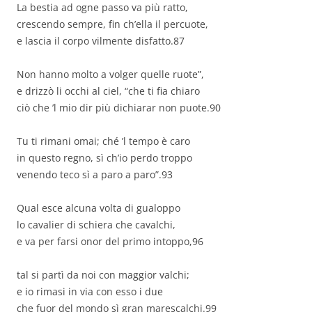
La bestia ad ogne passo va più ratto,
crescendo sempre, fin ch’ella il percuote,
e lascia il corpo vilmente disfatto.87
Non hanno molto a volger quelle ruote”,
e drizzò li occhi al ciel, “che ti fia chiaro
ciò che ’l mio dir più dichiarar non puote.90
Tu ti rimani omai; ché ’l tempo è caro
in questo regno, sì ch’io perdo troppo
venendo teco sì a paro a paro”.93
Qual esce alcuna volta di gualoppo
lo cavalier di schiera che cavalchi,
e va per farsi onor del primo intoppo,96
tal si partì da noi con maggior valchi;
e io rimasi in via con esso i due
che fuor del mondo sì gran marescalchi.99