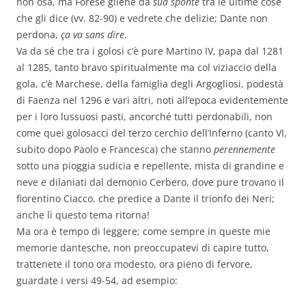
non osa, ma Forese gliene dà
sua sponte
tra le ultime cose
che gli dice (vv. 82-90) e vedrete che delizie; Dante non
perdona,
ça va sans dire
.
Va da sé che tra i golosi c’è pure Martino IV, papa dal 1281
al 1285, tanto bravo spiritualmente ma col viziaccio della
gola, c’è Marchese, della famiglia degli Argogliosi, podestà
di Faenza nel 1296 e vari altri, noti all’epoca evidentemente
per i loro lussuosi pasti, ancorché tutti perdonabili, non
come quei golosacci del terzo cerchio dell’Inferno (canto VI,
subito dopo Paolo e Francesca) che stanno
perennemente
sotto una pioggia sudicia e repellente, mista di grandine e
neve e dilaniati dal demonio Cerbero, dove pure trovano il
fiorentino Ciacco, che predice a Dante il trionfo dei Neri;
anche lì questo tema ritorna!
Ma ora è tempo di leggere; come sempre in queste mie
memorie dantesche, non preoccupatevi di capire tutto,
trattenete il tono ora modesto, ora pieno di fervore,
guardate i versi 49-54, ad esempio: