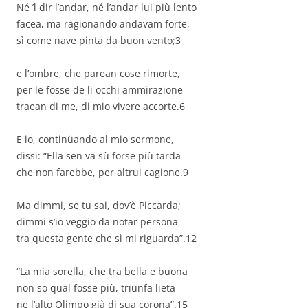
Né ’l dir l’andar, né l’andar lui più lento
facea, ma ragionando andavam forte,
sì come nave pinta da buon vento;3
e l’ombre, che parean cose rimorte,
per le fosse de li occhi ammirazione
traean di me, di mio vivere accorte.6
E io, continüando al mio sermone,
dissi: “Ella sen va sù forse più tarda
che non farebbe, per altrui cagione.9
Ma dimmi, se tu sai, dov’è Piccarda;
dimmi s’io veggio da notar persona
tra questa gente che sì mi riguarda”.12
“La mia sorella, che tra bella e buona
non so qual fosse più, trïunfa lieta
ne l’alto Olimpo già di sua corona”.15