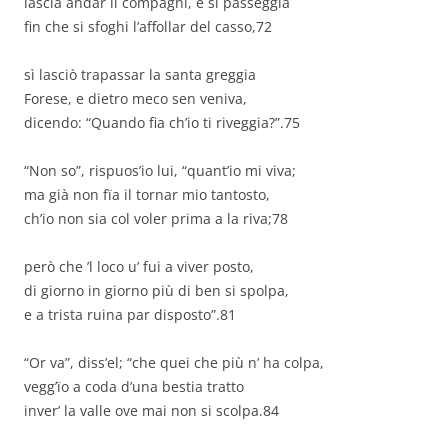
lascia andar li compagni, e sì passeggia
fin che si sfoghi l’affollar del casso,72
sì lasciò trapassar la santa greggia
Forese, e dietro meco sen veniva,
dicendo: “Quando fia ch’io ti riveggia?”.75
“Non so”, rispuos’io lui, “quant’io mi viva;
ma già non fïa il tornar mio tantosto,
ch’io non sia col voler prima a la riva;78
però che ’l loco u’ fui a viver posto,
di giorno in giorno più di ben si spolpa,
e a trista ruina par disposto”.81
“Or va”, diss’el; “che quei che più n’ ha colpa,
vegg’ïo a coda d’una bestia tratto
inver’ la valle ove mai non si scolpa.84