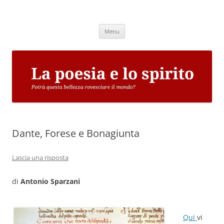
Vai
al
La poesia e lo spirito
contenuto
Potrà questa bellezza rovesciare il mondo?
Menu
Dante, Forese e Bonagiunta
Lascia una risposta
di
Antonio Sparzani
Qui
vi