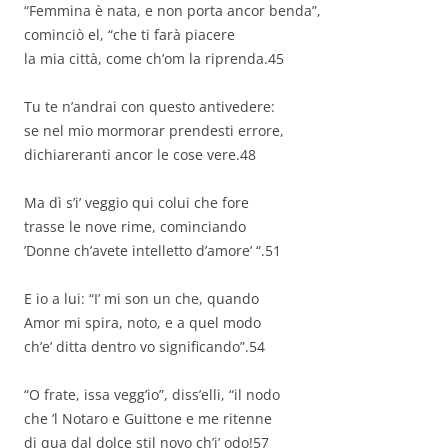
“Femmina è nata, e non porta ancor benda”,
cominciò el, “che ti farà piacere
la mia città, come ch’om la riprenda.45
Tu te n’andrai con questo antivedere:
se nel mio mormorar prendesti errore,
dichiareranti ancor le cose vere.48
Ma dì s’i’ veggio qui colui che fore
trasse le nove rime, cominciando
’Donne ch’avete intelletto d’amore’ “.51
E io a lui: “I’ mi son un che, quando
Amor mi spira, noto, e a quel modo
ch’e’ ditta dentro vo significando”.54
“O frate, issa vegg’io”, diss’elli, “il nodo
che ’l Notaro e Guittone e me ritenne
di qua dal dolce stil novo ch’i’ odo!57