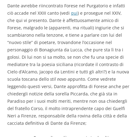
Dante avrebbe riincontrato Forese nel Purgatorio e infatti
ciò accade nel XXIII canto (vedi
qui
) e prosegue nel XXIV,
che qui vi presento. Dante è affettuosamente amico di
Forese, malgrado le (apparenti, ma rituali) ingiurie che si
scambiarono nella tenzone, e tiene a parlare con lui del
“nuovo stile” di poetare, trovandone l’occasione nel
personaggio di Bonagiunta da Lucca, che pure sta lì tra i
golosi. Di lui non si sa molto, se non che fu una specie di
mediatore tra la poesia siciliana (ricordate il contrasto di
Cielo d’Alcamo, Jacopo da Lentini e tutti gli altri?) e la nuova
scuola toscana dello
stil novo
appunto. Come vedrete
leggendo questi versi, Dante approfitta di Forese anche per
chiedergli notizie della sorella Piccarda, che già sta in
Paradiso per i suoi molti meriti, mentre non osa chiedergli
del fratello Corso, il molto intraprendente capo dei Guelfi
Neri a Firenze, responsabile della rovina della città e della
cacciata definitiva di Dante da Firenze;