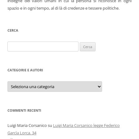
indegne dei valori umani in cui la persona si riconosce in ogni
spazio e in ogni tempo, al di là di credenze e tessere politiche.
CERCA
Ricerca
per:
CATEGORIE E AUTORI
Categorie
e
autori
COMMENTI RECENTI
Luigi Maria Corsanico
su
Luigi Maria Corsanico legge Federico
Garcìa Lorca. 34