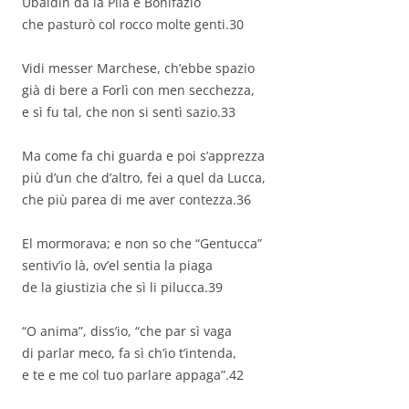
Ubaldin da la Pila e Bonifazio
che pasturò col rocco molte genti.30
Vidi messer Marchese, ch’ebbe spazio
già di bere a Forlì con men secchezza,
e sì fu tal, che non si sentì sazio.33
Ma come fa chi guarda e poi s’apprezza
più d’un che d’altro, fei a quel da Lucca,
che più parea di me aver contezza.36
El mormorava; e non so che “Gentucca”
sentiv’io là, ov’el sentia la piaga
de la giustizia che sì li pilucca.39
“O anima”, diss’io, “che par sì vaga
di parlar meco, fa sì ch’io t’intenda,
e te e me col tuo parlare appaga”.42