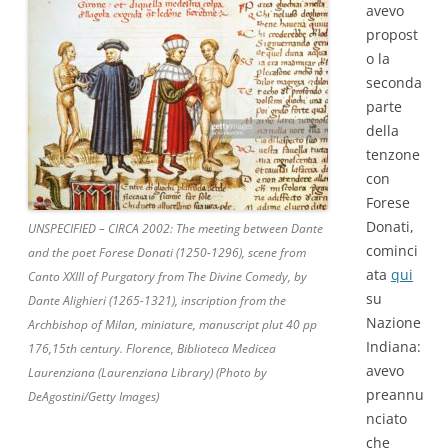
avevo
propost
o la
seconda
parte
della
tenzone
con
Forese
Donati,
UNSPECIFIED – CIRCA 2002: The meeting between Dante
cominci
and the poet Forese Donati (1250-1296), scene from
ata
qui
Canto XXIII of Purgatory from The Divine Comedy, by
su
Dante Alighieri (1265-1321), inscription from the
Nazione
Archbishop of Milan, miniature, manuscript plut 40 pp
Indiana:
176,15th century. Florence, Biblioteca Medicea
avevo
Laurenziana (Laurenziana Library) (Photo by
preannu
DeAgostini/Getty Images)
nciato
che