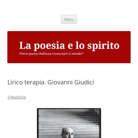
Vai
al
La poesia e lo spirito
contenuto
Potrà questa bellezza rovesciare il mondo?
Menu
Lirico terapia. Giovanni Giudici
3 Repliche