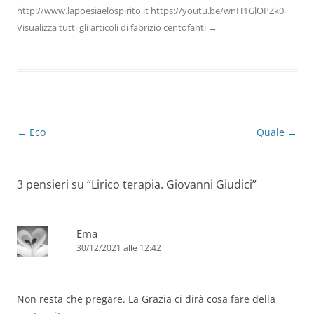
http://www.lapoesiaelospirito.it https://youtu.be/wnH1GlOPZk0
Visualizza tutti gli articoli di fabrizio centofanti
→
Navigazione
←
Eco
Quale
→
articolo
3 pensieri su “
Lirico terapia. Giovanni Giudici
”
Ema
30/12/2021 alle 12:42
Non resta che pregare. La Grazia ci dirà cosa fare della