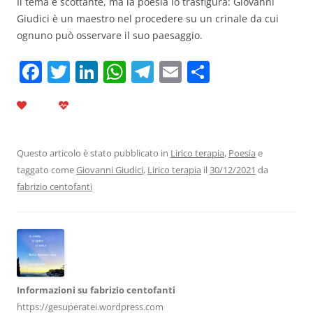
Il tema è scottante, ma la poesia lo trasfigura: Giovanni
Giudici è un maestro nel procedere su un crinale da cui
ognuno può osservare il suo paesaggio.
F
T
Li
W
T
E
C
a
w
n
h
el
m
o
c
itt
k
at
e
ai
n
e
er
e
s
gr
l
di
b
dI
A
a
vi
Questo articolo è stato pubblicato in
Lirico terapia
,
Poesia
e
taggato come
Giovanni Giudici
,
Lirico terapia
il
30/12/2021
da
o
n
p
m
di
fabrizio centofanti
o
p
k
Informazioni su fabrizio centofanti
https://gesuperatei.wordpress.com