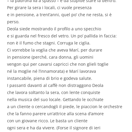
– la padrona va a spasso – è da stupide stare là dentro.
Per girare la sera i locali, ci vuole presenza
e in pensione, a trent’anni, quel po’ che ne resta, si è
perso.
Deola siede mostrando il profilo a uno specchio
e si guarda nel fresco del vetro. Un po’ pallida in faccia:
non è il fumo che stagni. Corruga le ciglia.
Ci vorrebbe la voglia che aveva Marí, per durare
in pensione (perché, cara donna, gli uomini
vengon qui per cavarsi capricci che non glieli toglie
né la moglie né l’innamorata) e Marí lavorava
instancabile, piena di brio e godeva salute.
I passanti davanti al caffè non distraggono Deola
che lavora soltanto la sera, con lente conquiste
nella musica del suo locale. Gettando le occhiate
a un cliente o cercandogli il piede, le piaccion le orchestre
che la fanno parere un’attrice alla scena d’amore
con un giovane ricco. Le basta un cliente
ogni sera e ha da vivere. (Forse il signore di ieri