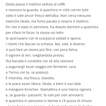
Deola passa il mattino seduta al caffè
e nessuno la guarda. A quest’ora in città corron tutti
sotto il sole ancor fresco dell’alba. Non cerca nessuno
neanche Deola, ma fuma pacata e respira il mattino.
Fin che è stata in pensione, ha dovuto dormire a quest’ora
per rifarsi le forze: la stuoia sul letto
la sporcavano con le scarpacce soldati e operai,
i clienti che fiaccan la schiena. Ma, sole, è diverso:
si può fare un lavoro piú fine, con poca fatica.
Il signore di ieri, svegliandola presto,
l’ha baciata e condotta con sé alla stazione
a augurargli buon viaggio (mi fermerei, cara,
a Torino con te, se potessi).
È intontita, ma fresca, stavolta,
e le piace esser libera, Deola, e bere il suo latte
e mangiare brioches. Stamattina è una mezza signora
e, se guarda i passanti, fa solo per non annoiarsi.
A quest’ora in pensione si dorme e c’è puzza di chiuso