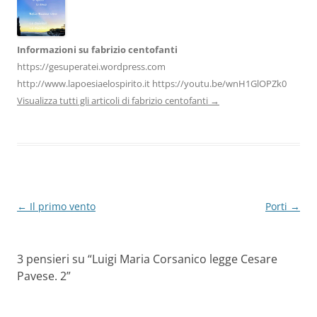
k
Informazioni su fabrizio centofanti
https://gesuperatei.wordpress.com
http://www.lapoesiaelospirito.it https://youtu.be/wnH1GlOPZk0
Visualizza tutti gli articoli di fabrizio centofanti
→
Navigazione
←
Il primo vento
Porti
→
articolo
3 pensieri su “
Luigi Maria Corsanico legge Cesare
Pavese. 2
”