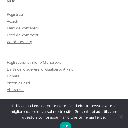
META
Registrati
Accedi
Feed dei contenuti
Feed dei commenti
WordPress.org
Fogli sparsi, di Bruno Mohorovich
L’arte dello scrivere, di Gualberto Alvino
Donare
Antonia Pozzi
Abbraccio
Utilizziamo i cookie per essere sicuri che tu possa avere la
migliore esperienza sul nostro sito. Se continui ad utilizzare
questo sito noi assumiamo che tu ne sia felice.
Proudly powered by WordPress
Ok