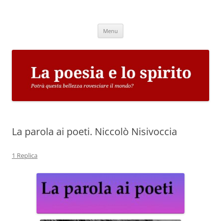
Vai
al
La poesia e lo spirito
contenuto
Potrà questa bellezza rovesciare il mondo?
Menu
La parola ai poeti. Niccolò Nisivoccia
1 Replica