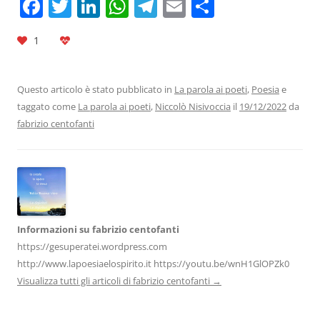
F
T
Li
W
T
E
C
a
w
n
h
el
m
o
1
c
itt
k
at
e
ai
n
e
er
e
s
gr
l
di
b
dI
A
a
vi
Questo articolo è stato pubblicato in
La parola ai poeti
,
Poesia
e
taggato come
La parola ai poeti
,
Niccolò Nisivoccia
il
19/12/2022
da
o
n
p
m
di
fabrizio centofanti
o
p
k
Informazioni su fabrizio centofanti
https://gesuperatei.wordpress.com
http://www.lapoesiaelospirito.it https://youtu.be/wnH1GlOPZk0
Visualizza tutti gli articoli di fabrizio centofanti
→