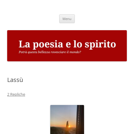
Vai
al
La poesia e lo spirito
contenuto
Potrà questa bellezza rovesciare il mondo?
Menu
Lassù
2 Repliche