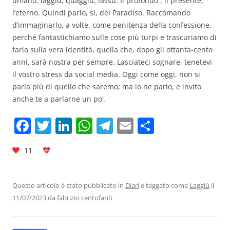
umano: laggiù, quaggiù, lassù. Il profondo , il presente,
l’eterno. Quindi parlo, sì, del Paradiso. Raccomando
d’immaginarlo, a volte, come penitenza della confessione,
perché fantastichiamo sulle cose più turpi e trascuriamo di
farlo sulla vera identità, quella che, dopo gli ottanta-cento
anni, sarà nostra per sempre. Lasciateci sognare, tenetevi
il vostro stress da social media. Oggi come oggi, non si
parla più di quello che saremo; ma io ne parlo, e invito
anche te a parlarne un po’.
F
T
Li
W
T
E
C
a
w
n
h
el
m
o
11
c
itt
k
at
e
ai
n
e
er
e
s
gr
l
di
b
dI
A
a
vi
Questo articolo è stato pubblicato in
Diari
e taggato come
Laggiù
il
11/07/2023
da
fabrizio centofanti
o
n
p
m
di
o
p