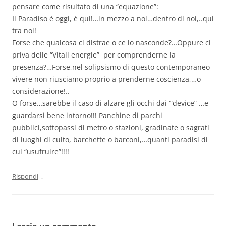
pensare come risultato di una “equazione”:
Il Paradiso è oggi, è qui!…in mezzo a noi…dentro di noi,..qui
tra noi!
Forse che qualcosa ci distrae o ce lo nasconde?…Oppure ci
priva delle “Vitali energie” per comprenderne la
presenza?…Forse,nel solipsismo di questo contemporaneo
vivere non riusciamo proprio a prenderne coscienza,…o
considerazione!..
O forse…sarebbe il caso di alzare gli occhi dai ‘”device” …e
guardarsi bene intorno!!! Panchine di parchi
pubblici,sottopassi di metro o stazioni, gradinate o sagrati
di luoghi di culto, barchette o barconi,…quanti paradisi di
cui “usufruire”!!!!
↓
Rispondi