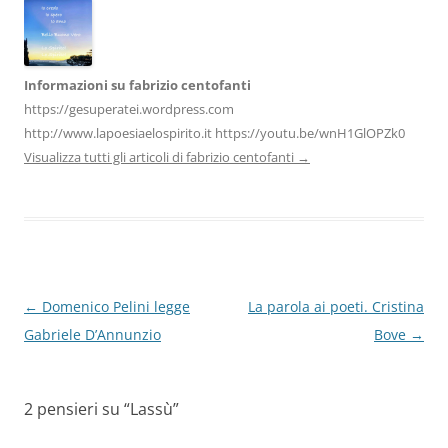
k
Informazioni su fabrizio centofanti
https://gesuperatei.wordpress.com
http://www.lapoesiaelospirito.it https://youtu.be/wnH1GlOPZk0
Visualizza tutti gli articoli di fabrizio centofanti
→
Navigazione
←
Domenico Pelini legge
La parola ai poeti. Cristina
articolo
Gabriele D’Annunzio
Bove
→
2 pensieri su “
Lassù
”