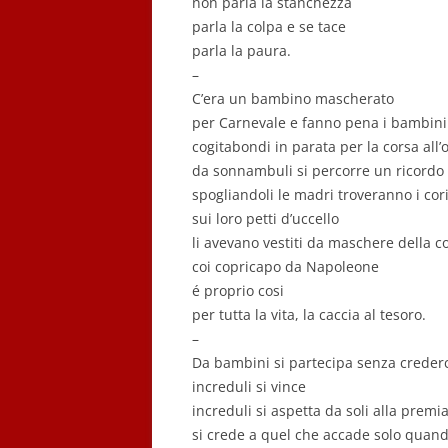
non parla la stanchezza
parla la colpa e se tace
parla la paura.
–
C’era un bambino mascherato
per Carnevale e fanno pena i bambini
cogitabondi in parata per la corsa all’
da sonnambuli si percorre un ricordo
spogliandoli le madri troveranno i cor
sui loro petti d’uccello
li avevano vestiti da maschere della 
coi copricapo da Napoleone
é proprio cosi
per tutta la vita, la caccia al tesoro.
–
Da bambini si partecipa senza crederci
increduli si vince
increduli si aspetta da soli alla premi
si crede a quel che accade solo quan