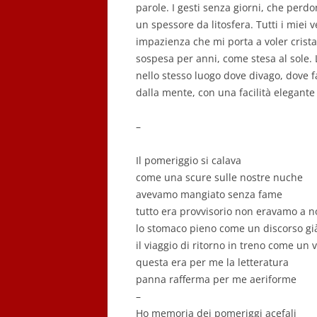
parole. I gesti senza giorni, che perd
un spessore da litosfera. Tutti i miei 
impazienza che mi porta a voler crista
sospesa per anni, come stesa al sole.
nello stesso luogo dove divago, dove 
dalla mente, con una facilità elegante
–
Il pomeriggio si calava
come una scure sulle nostre nuche
avevamo mangiato senza fame
tutto era provvisorio non eravamo a n
lo stomaco pieno come un discorso già
il viaggio di ritorno in treno come un v
questa era per me la letteratura
panna rafferma per me aeriforme
–
Ho memoria dei pomeriggi acefali