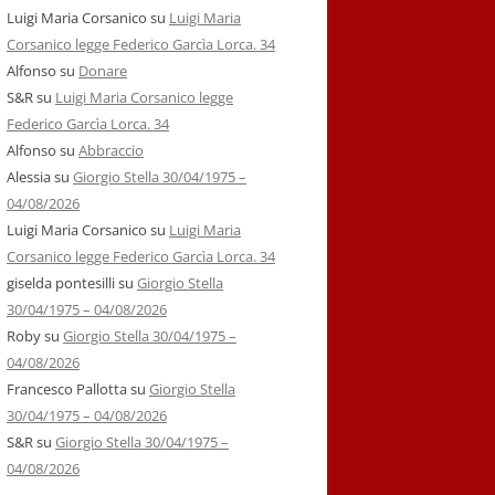
Luigi Maria Corsanico
su
Luigi Maria
Corsanico legge Federico Garcìa Lorca. 34
Alfonso
su
Donare
S&R
su
Luigi Maria Corsanico legge
Federico Garcìa Lorca. 34
Alfonso
su
Abbraccio
Alessia
su
Giorgio Stella 30/04/1975 –
04/08/2026
Luigi Maria Corsanico
su
Luigi Maria
Corsanico legge Federico Garcìa Lorca. 34
giselda pontesilli
su
Giorgio Stella
30/04/1975 – 04/08/2026
Roby
su
Giorgio Stella 30/04/1975 –
04/08/2026
Francesco Pallotta
su
Giorgio Stella
30/04/1975 – 04/08/2026
S&R
su
Giorgio Stella 30/04/1975 –
04/08/2026