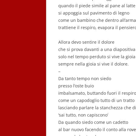
quando il piede simile al pane al latte
si appoggia sul pavimento di legno
come un bambino che dentro all’arma
trattiene il respiro, evapora il pensier
Allora devo sentire il dolore
che si prova davanti a una diapositiva
solo nel tempo perduto si vive la gioia
sempre nella gioia si vive il dolore.
–
Da tanto tempo non siedo
presso l’oste buio
imbalsamato, buttando fuori il respir
come un capodoglio tutto di un tratto
lasciando parlare la stanchezza che d
‘sai tutto, non capiscono’
Da quando siedo come un cadetto
al bar nuovo facendo il conto alla rove