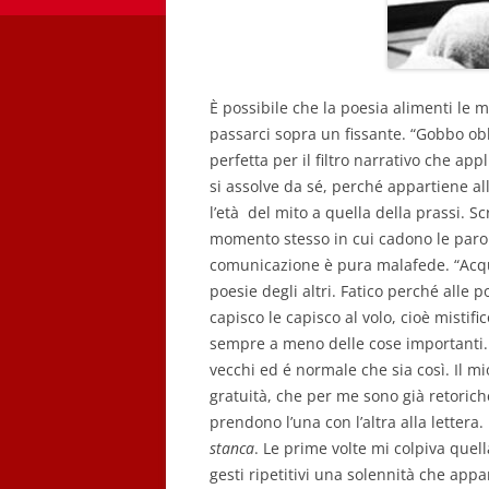
È possibile che la poesia alimenti le m
passarci sopra un fissante. “Gobbo obb
perfetta per il filtro narrativo che ap
si assolve da sé, perché appartiene al
l’età del mito a quella della prassi. S
momento stesso in cui cadono le paro
comunicazione è pura malafede. “Acqua
poesie degli altri. Fatico perché alle
capisco le capisco al volo, cioè mistif
sempre a meno delle cose importanti. 
vecchi ed é normale che sia così. Il mi
gratuità, che per me sono già retoriche
prendono l’una con l’altra alla lettera
stanca
. Le prime volte mi colpiva quell
gesti ripetitivi una solennità che ap