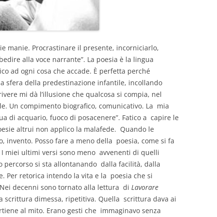
ie manie. Procrastinare il presente, incorniciarlo,
edire alla voce narrante”. La poesia è la lingua
plico ad ogni cosa che accade. È perfetta perché
la sfera della predestinazione infantile, incollando
crivere mi dà l’illusione che qualcosa si compia, nel
le. Un compimento biografico, comunicativo. La mia
 di acquario, fuoco di posacenere”. Fatico a capire le
 poesie altrui non applico la malafede. Quando le
ico, invento. Posso fare a meno della poesia, come si fa
I miei ultimi versi sono meno avvenenti di quelli
o percorso si sta allontanando dalla facilità, dalla
. Per retorica intendo la vita e la poesia che si
. Nei decenni sono tornato alla lettura di
Lavorare
a scrittura dimessa, ripetitiva. Quella scrittura dava ai
partiene al mito. Erano gesti che immaginavo senza