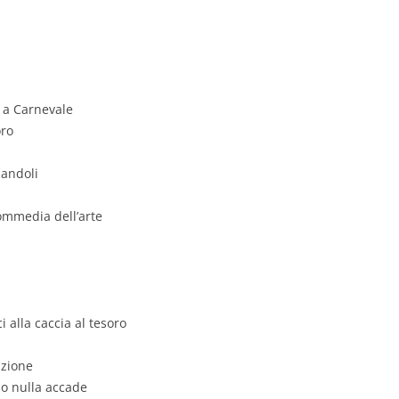
 a Carnevale
oro
iandoli
commedia dell’arte
 alla caccia al tesoro
azione
do nulla accade