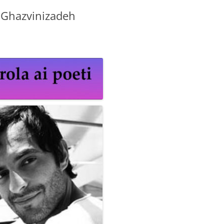
r Ghazvinizadeh
GIOVANNI NUSCIS
GUIDO MICHELONE
KIKA BOHR
MARINO MAGLIANI
MATTEO TELARA
MONICA MAZZITELLI
PASQUALE VITAGLIANO
RICCARDO FERRAZZI
ROBERTO PLEVANO
STEFANIE GOLISCH