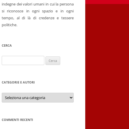
indegne dei valori umani in cui la persona
si riconosce in ogni spazio e in ogni
tempo, al di là di credenze e tessere
politiche.
CERCA
Ricerca
per:
CATEGORIE E AUTORI
Categorie
e
autori
COMMENTI RECENTI