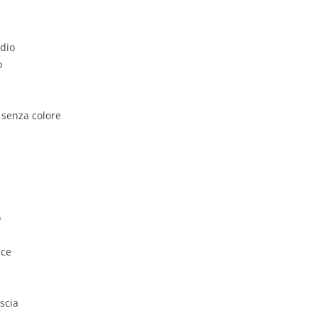
dio
o
 senza colore
o
ice
scia