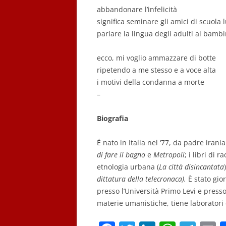
abbandonare l’infelicità
significa seminare gli amici di scuola 
parlare la lingua degli adulti al bamb
ecco, mi voglio ammazzare di botte
ripetendo a me stesso e a voce alta
i motivi della condanna a morte
–
Biografia
É nato in Italia nel ‘77, da padre iran
di fare il bagno
e
Metropoli
; i libri di r
etnologia urbana (
La città disincantata
dittatura della telecronaca).
È stato gio
presso l’Università Primo Levi e presso
materie umanistiche, tiene laboratori 