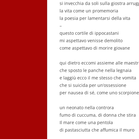
si invecchia da soli sulla giostra arrug
la vita come un promemoria
la poesia per lamentarsi della vita
–
questo cortile di ippocastani
mi aspettavo venisse demolito
come aspettavo di morire giovane
qui dietro eccomi assieme alle maest
che sposto le panche nella legnaia
e laggiù ecco il me stesso che vomita
che si suicida per un’ossessione
per nausea di sé, come uno scorpione
un neonato nella controra
fumo di cuccuma, di donna che stira
Il mare come una pentola
di pastasciutta che affumica il muro