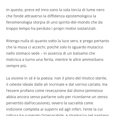
In questo, prece ed inno sono la sola torcia di lume nero
che fonde attraverso la diffidenza epistemologica la
fenomenologia storpia di uno spirito-del-mondo che da
troppo tempo ha perduto i propri motivi sostanziali.
Ritengo nulla di quanto sotto la luce vero, e prego pertanto
che la musa ci accechi; poiché solo lo sguardo mutacico
nello stomaco vede – in assenza di un balsamo che
molcisca a turno una ferita, mentre le altre ammorbano
sempre più.
La visione in sé è la poesia: non il ploro del mistico sterile,
il celeste ideale dalle ali incrinate e dal sorriso cariato; ma
l’essere profano come resecazione dal divino (ammesso
abbia ancora senso parlarne solo per ricordarne un senso
pervertito dall’occasione), ovvero la sacralità come
indizione completa ai superni ed agli inferi, l’ente la cui
rottura ha superato l’irreparabile, e stramazza nel pantano