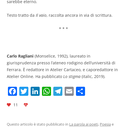
sarebbe eterno.
Testo tratto da
Il vaio
, raccolta ancora in via di scrittura.
*
*
*
Carlo Ragliani
(Monselice, 1992), laureato in
giurisprudenza presso l’ateneo rodigino dell’università di
Ferrara. È redattore in Atelier Cartaceo, e caporedattore in
Atelier Online. Ha pubblicato
Lo stigma
(italic, 2019).
F
T
Li
W
T
E
C
a
w
n
h
el
m
o
11
c
itt
k
at
e
ai
n
e
er
e
s
gr
l
di
Questo articolo è stato pubblicato in
La parola ai poeti
,
Poesia
e