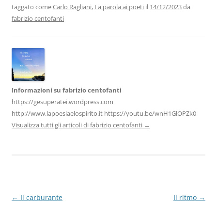
b
dI
A
a
vi
taggato come
Carlo Ragliani
,
La parola ai poeti
il
14/12/2023
da
o
n
p
m
di
fabrizio centofanti
o
p
k
Informazioni su fabrizio centofanti
https://gesuperatei.wordpress.com
http://www.lapoesiaelospirito.it https://youtu.be/wnH1GlOPZk0
Visualizza tutti gli articoli di fabrizio centofanti
→
Navigazione
←
Il carburante
Il ritmo
→
articolo