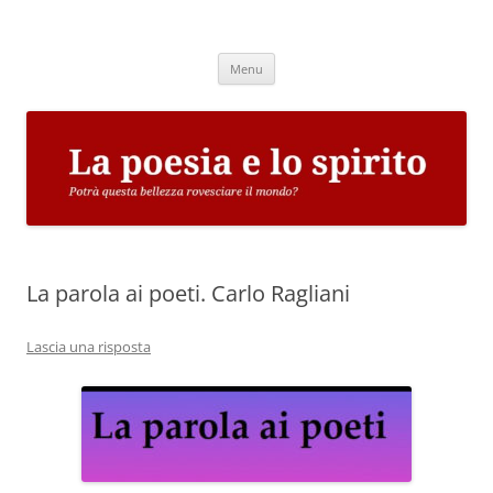
Vai
al
La poesia e lo spirito
contenuto
Potrà questa bellezza rovesciare il mondo?
Menu
La parola ai poeti. Carlo Ragliani
Lascia una risposta