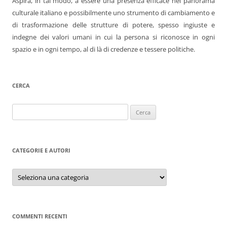
Aspira, in tal modo, a essere una presenza efficace nel panorama
culturale italiano e possibilmente uno strumento di cambiamento e
di trasformazione delle strutture di potere, spesso ingiuste e
indegne dei valori umani in cui la persona si riconosce in ogni
spazio e in ogni tempo, al di là di credenze e tessere politiche.
CERCA
Ricerca
per:
CATEGORIE E AUTORI
Categorie
e
autori
COMMENTI RECENTI