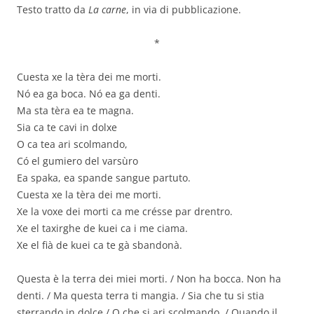
Testo tratto da
La carne
, in via di pubblicazione.
*
Cuesta xe la tèra dei me morti.
Nó ea ga boca. Nó ea ga denti.
Ma sta tèra ea te magna.
Sia ca te cavi in dolxe
O ca tea ari scolmando,
Có el gumiero del varsùro
Ea spaka, ea spande sangue partuto.
Cuesta xe la tèra dei me morti.
Xe la voxe dei morti ca me crésse par drentro.
Xe el taxirghe de kuei ca i me ciama.
Xe el fià de kuei ca te gà sbandonà.
Questa è la terra dei miei morti. / Non ha bocca. Non ha
denti. / Ma questa terra ti mangia. / Sia che tu si stia
sterrando in dolce / O che si ari scolmando, / Quando il