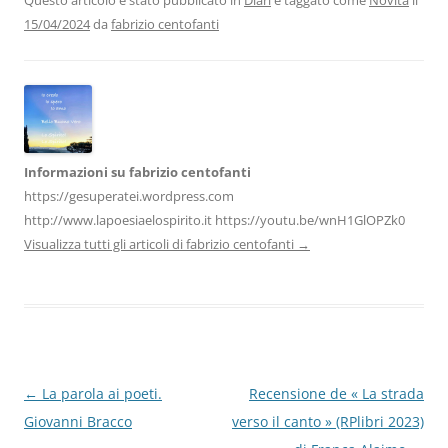
b
dI
A
a
vi
Questo articolo è stato pubblicato in
Diari
e taggato come
Novità
il
15/04/2024
da
fabrizio centofanti
o
n
p
m
di
o
p
k
Informazioni su fabrizio centofanti
https://gesuperatei.wordpress.com
http://www.lapoesiaelospirito.it https://youtu.be/wnH1GlOPZk0
Visualizza tutti gli articoli di fabrizio centofanti
→
Navigazione
←
La parola ai poeti.
Recensione de « La strada
articolo
Giovanni Bracco
verso il canto » (RPlibri 2023)