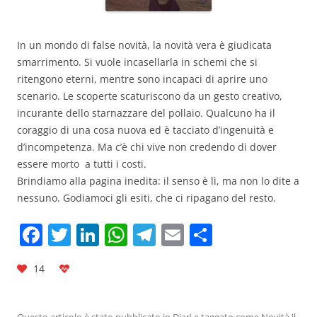
In un mondo di false novità, la novità vera è giudicata
smarrimento. Si vuole incasellarla in schemi che si
ritengono eterni, mentre sono incapaci di aprire uno
scenario. Le scoperte scaturiscono da un gesto creativo,
incurante dello starnazzare del pollaio. Qualcuno ha il
coraggio di una cosa nuova ed è tacciato d’ingenuità e
d’incompetenza. Ma c’è chi vive non credendo di dover
essere morto a tutti i costi.
Brindiamo alla pagina inedita: il senso è lì, ma non lo dite a
nessuno. Godiamoci gli esiti, che ci ripagano del resto.
F
T
Li
W
T
E
C
a
w
n
h
el
m
o
14
c
itt
k
at
e
ai
n
e
er
e
s
gr
l
di