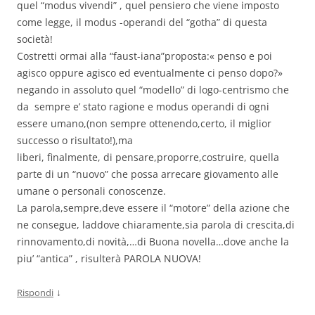
quel “modus vivendi” , quel pensiero che viene imposto
come legge, il modus -operandi del “gotha” di questa
società!
Costretti ormai alla “faust-iana”proposta:« penso e poi
agisco oppure agisco ed eventualmente ci penso dopo?»
negando in assoluto quel “modello” di logo-centrismo che
da sempre e’ stato ragione e modus operandi di ogni
essere umano,(non sempre ottenendo,certo, il miglior
successo o risultato!),ma
liberi, finalmente, di pensare,proporre,costruire, quella
parte di un “nuovo” che possa arrecare giovamento alle
umane o personali conoscenze.
La parola,sempre,deve essere il “motore” della azione che
ne consegue, laddove chiaramente,sia parola di crescita,di
rinnovamento,di novità,…di Buona novella…dove anche la
piu’ “antica” , risulterà PAROLA NUOVA!
↓
Rispondi