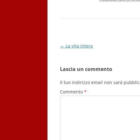
Navigazione
←
La vita intera
articolo
Lascia un commento
Il tuo indirizzo email non sarà pubblic
Commento
*