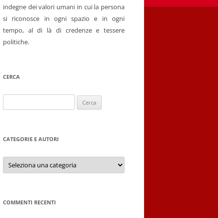
indegne dei valori umani in cui la persona
si riconosce in ogni spazio e in ogni
tempo, al di là di credenze e tessere
politiche.
CERCA
Ricerca
per:
CATEGORIE E AUTORI
Categorie
e
autori
COMMENTI RECENTI