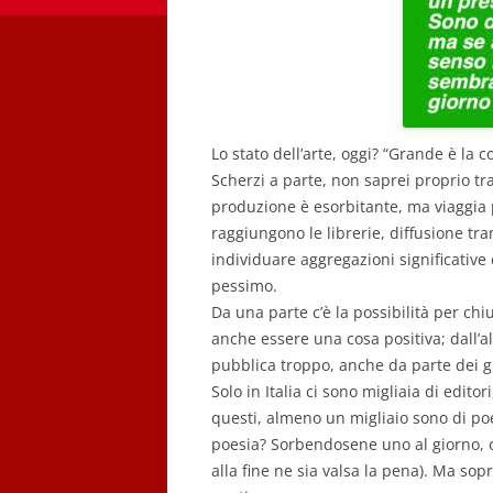
Lo stato dell’arte, oggi? “Grande è la c
Scherzi a parte, non saprei proprio t
produzione è esorbitante, ma viaggia 
raggiungono le librerie, diffusione tr
individuare aggregazioni significative
pessimo.
Da una parte c’è la possibilità per ch
anche essere una cosa positiva; dall’alt
pubblica troppo, anche da parte dei gr
Solo in Italia ci sono migliaia di editor
questi, almeno un migliaio sono di poe
poesia? Sorbendosene uno al giorno, 
alla fine ne sia valsa la pena). Ma sop