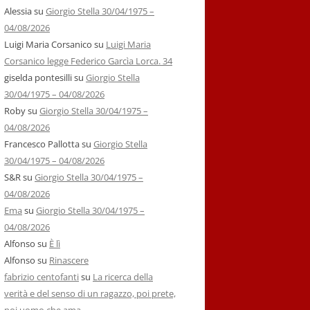
Alessia
su
Giorgio Stella 30/04/1975 –
04/08/2026
Luigi Maria Corsanico
su
Luigi Maria
Corsanico legge Federico Garcìa Lorca. 34
giselda pontesilli
su
Giorgio Stella
30/04/1975 – 04/08/2026
Roby
su
Giorgio Stella 30/04/1975 –
04/08/2026
Francesco Pallotta
su
Giorgio Stella
30/04/1975 – 04/08/2026
S&R
su
Giorgio Stella 30/04/1975 –
04/08/2026
Ema
su
Giorgio Stella 30/04/1975 –
04/08/2026
Alfonso
su
È lì
Alfonso
su
Rinascere
fabrizio centofanti
su
La ricerca della
verità e del senso di un ragazzo, poi prete,