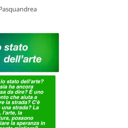
o Pasquandrea
GIOVANNI NUSCIS
GUIDO MICHELONE
KIKA BOHR
MARINO MAGLIANI
MATTEO TELARA
MONICA MAZZITELLI
PASQUALE VITAGLIANO
RICCARDO FERRAZZI
ROBERTO PLEVANO
STEFANIE GOLISCH