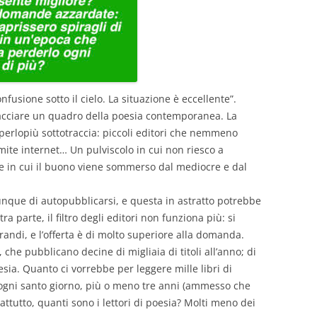
onfusione sotto il cielo. La situazione è eccellente”.
racciare un quadro della poesia contemporanea. La
perlopiù sottotraccia: piccoli editori che nemmeno
amite internet… Un pulviscolo in cui non riesco a
 e in cui il buono viene sommerso dal mediocre e dal
iunque di autopubblicarsi, e questa in astratto potrebbe
ra parte, il filtro degli editori non funziona più: si
andi, e l’offerta è di molto superiore alla domanda.
i, che pubblicano decine di migliaia di titoli all’anno; di
sia. Quanto ci vorrebbe per leggere mille libri di
ogni santo giorno, più o meno tre anni (ammesso che
rattutto, quanti sono i lettori di poesia? Molti meno dei