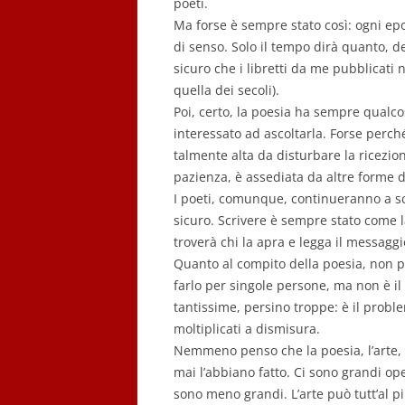
poeti.
Ma forse è sempre stato così: ogni epoc
di senso. Solo il tempo dirà quanto, 
sicuro che i libretti da me pubblicat
quella dei secoli).
Poi, certo, la poesia ha sempre qualc
interessato ad ascoltarla. Forse perch
talmente alta da disturbare la ricezio
pazienza, è assediata da altre forme d
I poeti, comunque, continueranno a s
sicuro. Scrivere è sempre stato come l
troverà chi la apra e legga il messaggi
Quanto al compito della poesia, non pe
farlo per singole persone, ma non è il 
tantissime, persino troppe: è il proble
moltiplicati a dismisura.
Nemmeno penso che la poesia, l’arte, l
mai l’abbiano fatto. Ci sono grandi o
sono meno grandi. L’arte può tutt’al pi