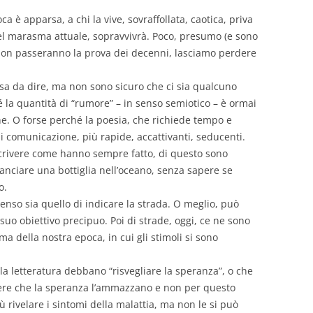
a è apparsa, a chi la vive, sovraffollata, caotica, priva
del marasma attuale, sopravvivrà. Poco, presumo (e sono
i non passeranno la prova dei decenni, lasciamo perdere
osa da dire, ma non sono sicuro che ci sia qualcuno
é la quantità di “rumore” – in senso semiotico – è ormai
ne. O forse perché la poesia, che richiede tempo e
i comunicazione, più rapide, accattivanti, seducenti.
crivere come hanno sempre fatto, di questo sono
anciare una bottiglia nell’oceano, senza sapere se
o.
nso sia quello di indicare la strada. O meglio, può
suo obiettivo precipuo. Poi di strade, oggi, ce ne sono
ma della nostra epoca, in cui gli stimoli si sono
a letteratura debbano “risvegliare la speranza”, o che
pere che la speranza l’ammazzano e non per questo
ù rivelare i sintomi della malattia, ma non le si può