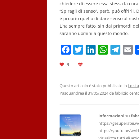
chiedere di essere essa stessa la cura
“Spiragli di senso”, però, può offrirli.
è proprio quello di dare senso al nost
L’ha sempre fatto, sin dai primordi del
saranno uomini a questo mondo.
F
T
Li
W
T
E
a
w
n
h
el
9
c
itt
k
at
e
a
e
er
e
s
gr
l
b
dI
A
a
Questo articolo è stato pubblicato in
Lo sta
Pasquandrea
il
31/05/2024
da
fabrizio cent
o
n
p
m
o
p
k
Informazioni su fabr
https://gesuperatei.w
https://youtu.be/wn
Visualizza tutti gli art