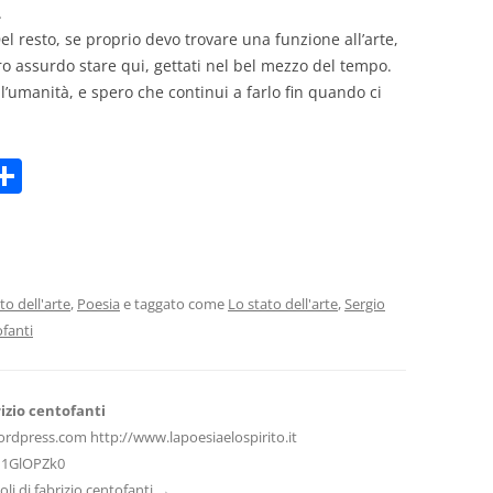
.
 Del resto, se proprio devo trovare una funzione all’arte,
ro assurdo stare qui, gettati nel bel mezzo del tempo.
l’umanità, e spero che continui a farlo fin quando ci
C
m
o
i
n
di
vi
to dell'arte
,
Poesia
e taggato come
Lo stato dell'arte
,
Sergio
ofanti
di
izio centofanti
ordpress.com http://www.lapoesiaelospirito.it
H1GlOPZk0
icoli di fabrizio centofanti
→