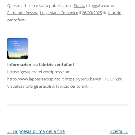
b
dI
A
a
vi
Questo articolo è stato pubblicato in
Poesia
e taggato come
Fernando Pessoa
,
Luigi Maria Corsanico
il
26/03/2025
da
fabrizio
o
n
p
m
di
centofanti
o
p
k
Informazioni su fabrizio centofanti
https://gesuperatei.wordpress.com
http://www.lapoesiaelospirito.it https://youtu.be/wnH1GlOPZk0
Visualizza tutti gli articoli di fabrizio centofanti
→
Navigazione
←
La poesia prima della fine
Scelta
→