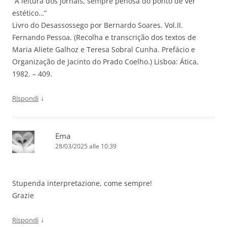
“A leitura dos jornais, sempre penosa do ponto de ver
estético…”
Livro do Desassossego por Bernardo Soares. Vol.II.
Fernando Pessoa. (Recolha e transcrição dos textos de
Maria Aliete Galhoz e Teresa Sobral Cunha. Prefácio e
Organização de Jacinto do Prado Coelho.) Lisboa: Ática,
1982. – 409.
↓
Rispondi
Ema
28/03/2025 alle 10:39
Stupenda interpretazione, come sempre!
Grazie
↓
Rispondi