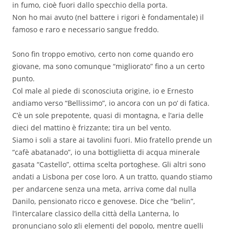
in fumo, cioè fuori dallo specchio della porta.
Non ho mai avuto (nel battere i rigori è fondamentale) il
famoso e raro e necessario sangue freddo.
Sono fin troppo emotivo, certo non come quando ero
giovane, ma sono comunque “migliorato” fino a un certo
punto.
Col male al piede di sconosciuta origine, io e Ernesto
andiamo verso “Bellissimo”, io ancora con un po’ di fatica.
C’è un sole prepotente, quasi di montagna, e l’aria delle
dieci del mattino è frizzante; tira un bel vento.
Siamo i soli a stare ai tavolini fuori. Mio fratello prende un
“cafè abatanado”, io una bottiglietta di acqua minerale
gasata “Castello”, ottima scelta portoghese. Gli altri sono
andati a Lisbona per cose loro. A un tratto, quando stiamo
per andarcene senza una meta, arriva come dal nulla
Danilo, pensionato ricco e genovese. Dice che “belin”,
l’intercalare classico della città della Lanterna, lo
pronunciano solo gli elementi del popolo, mentre quelli