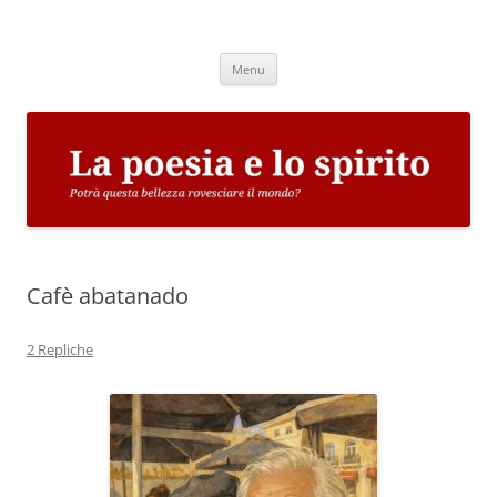
Vai
al
La poesia e lo spirito
contenuto
Potrà questa bellezza rovesciare il mondo?
Menu
Cafè abatanado
2 Repliche