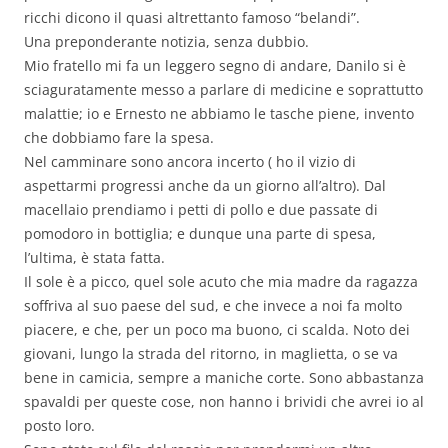
ricchi dicono il quasi altrettanto famoso “belandi”.
Una preponderante notizia, senza dubbio.
Mio fratello mi fa un leggero segno di andare, Danilo si è
sciaguratamente messo a parlare di medicine e soprattutto
malattie; io e Ernesto ne abbiamo le tasche piene, invento
che dobbiamo fare la spesa.
Nel camminare sono ancora incerto ( ho il vizio di
aspettarmi progressi anche da un giorno all’altro). Dal
macellaio prendiamo i petti di pollo e due passate di
pomodoro in bottiglia; e dunque una parte di spesa,
l’ultima, è stata fatta.
Il sole è a picco, quel sole acuto che mia madre da ragazza
soffriva al suo paese del sud, e che invece a noi fa molto
piacere, e che, per un poco ma buono, ci scalda. Noto dei
giovani, lungo la strada del ritorno, in maglietta, o se va
bene in camicia, sempre a maniche corte. Sono abbastanza
spavaldi per queste cose, non hanno i brividi che avrei io al
posto loro.