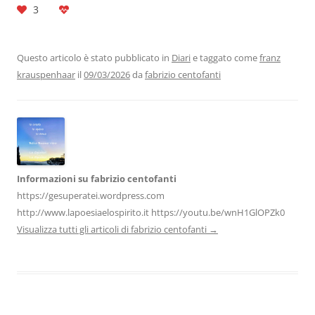
3
c
itt
k
at
e
ai
n
e
er
e
s
gr
l
di
b
dI
A
a
vi
Questo articolo è stato pubblicato in
Diari
e taggato come
franz
krauspenhaar
il
09/03/2026
da
fabrizio centofanti
o
n
p
m
di
o
p
k
Informazioni su fabrizio centofanti
https://gesuperatei.wordpress.com
http://www.lapoesiaelospirito.it https://youtu.be/wnH1GlOPZk0
Visualizza tutti gli articoli di fabrizio centofanti
→