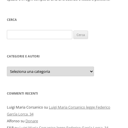
CERCA
Ricerca
per:
CATEGORIE E AUTORI
Categorie
e
autori
COMMENTI RECENTI
Luigi Maria Corsanico
su
Luigi Maria Corsanico legge Federico
Garcìa Lorca. 34
Alfonso
su
Donare
S&R
su
Luigi Maria Corsanico legge Federico Garcìa Lorca. 34