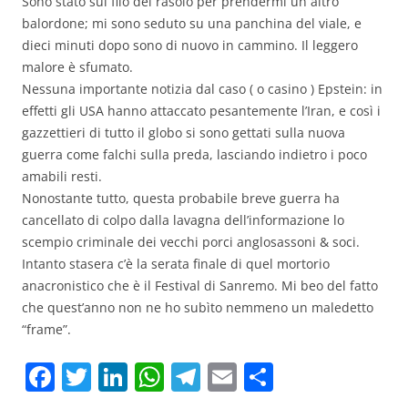
Sono stato sul filo del rasoio per prendermi un altro
balordone; mi sono seduto su una panchina del viale, e
dieci minuti dopo sono di nuovo in cammino. Il leggero
malore è sfumato.
Nessuna importante notizia dal caso ( o casino ) Epstein: in
effetti gli USA hanno attaccato pesantemente l’Iran, e così i
gazzettieri di tutto il globo si sono gettati sulla nuova
guerra come falchi sulla preda, lasciando indietro i poco
amabili resti.
Nonostante tutto, questa probabile breve guerra ha
cancellato di colpo dalla lavagna dell’informazione lo
scempio criminale dei vecchi porci anglosassoni & soci.
Intanto stasera c’è la serata finale di quel mortorio
anacronistico che è il Festival di Sanremo. Mi beo del fatto
che quest’anno non ne ho subìto nemmeno un maledetto
“frame”.
F
T
Li
W
T
E
C
a
w
n
h
el
m
o