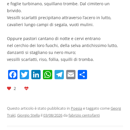
e foglie turbinano, squillano trombe. Dal cimitero un
brivido.
Vessilli scarlatti precipitano attraverso l’acero in lutto,
cavalieri lungo campi di segala, vuoti mulini.
Oppure pastori cantano di notte e cervi entrano
nel cerchio dei loro fuochi, della selva antichissimo lutto,
danzanti si stagliano su nero muro;
vessilli scarlatti, riso, follia, squilli di tromba.
F
T
Li
W
T
E
C
a
w
n
h
el
m
o
2
c
itt
k
at
e
ai
n
e
er
e
s
gr
l
di
b
dI
A
a
vi
Questo articolo è stato pubblicato in
Poesia
e taggato come
Georg
Trakl
,
Giorgio Stella
il
03/08/2026
da
fabrizio centofanti
o
n
p
m
di