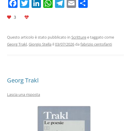
F
T
Li
W
T
E
C
a
w
n
h
el
m
o
3
c
itt
k
at
e
ai
n
e
er
e
s
gr
l
di
b
dI
A
a
vi
Questo articolo è stato pubblicato in
Scritture
e taggato come
Georg Trakl
,
Giorgio Stella
il
03/07/2026
da
fabrizio centofanti
o
n
p
m
di
o
p
k
Georg Trakl
Lascia una risposta