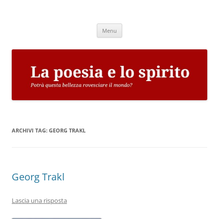
Vai
al
La poesia e lo spirito
contenuto
Potrà questa bellezza rovesciare il mondo?
Menu
ARCHIVI TAG:
GEORG TRAKL
Georg Trakl
Lascia una risposta