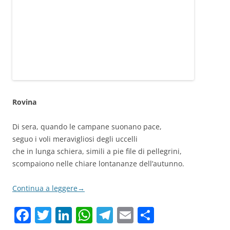
Rovina
Di sera, quando le campane suonano pace,
seguo i voli meravigliosi degli uccelli
che in lunga schiera, simili a pie file di pellegrini,
scompaiono nelle chiare lontananze dell’autunno.
Continua a leggere
→
F
T
Li
W
T
E
C