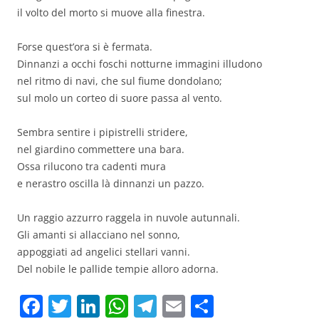
il volto del morto si muove alla finestra.
Forse quest’ora si è fermata.
Dinnanzi a occhi foschi notturne immagini illudono
nel ritmo di navi, che sul fiume dondolano;
sul molo un corteo di suore passa al vento.
Sembra sentire i pipistrelli stridere,
nel giardino commettere una bara.
Ossa rilucono tra cadenti mura
e nerastro oscilla là dinnanzi un pazzo.
Un raggio azzurro raggela in nuvole autunnali.
Gli amanti si allacciano nel sonno,
appoggiati ad angelici stellari vanni.
Del nobile le pallide tempie alloro adorna.
F
T
Li
W
T
E
C