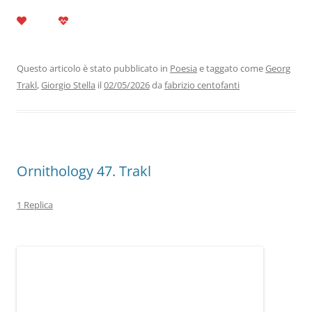
a
w
n
h
el
m
o
c
itt
k
at
e
ai
n
e
er
e
s
gr
l
di
b
dI
A
a
vi
Questo articolo è stato pubblicato in
Poesia
e taggato come
Georg
Trakl
,
Giorgio Stella
il
02/05/2026
da
fabrizio centofanti
o
n
p
m
di
o
p
k
Ornithology 47. Trakl
1 Replica