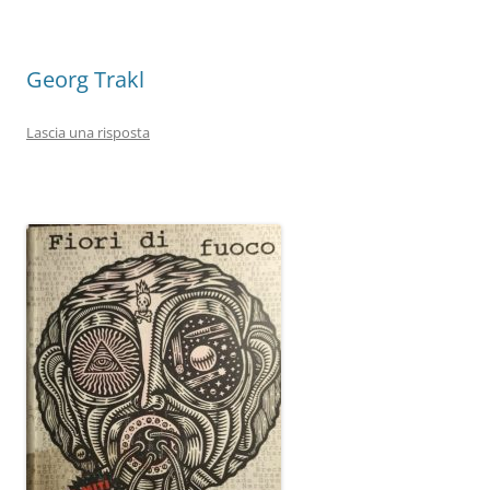
o
p
k
Georg Trakl
Lascia una risposta