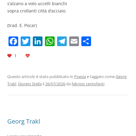
s’alzano a volo uccelli bianchi
sopra crollanti città d’acciaio.
(trad. E. Pocar)
F
T
Li
W
T
E
C
a
w
n
h
el
m
o
1
c
itt
k
at
e
ai
n
e
er
e
s
gr
l
di
b
dI
A
a
vi
Questo articolo è stato pubblicato in
Poesia
e taggato come
Georg
Trakl
,
Giorgio Stella
il
26/07/2026
da
fabrizio centofanti
o
n
p
m
di
o
p
k
Georg Trakl