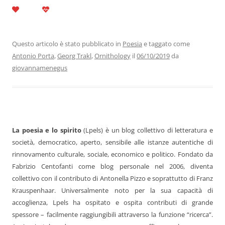
a
w
n
h
el
m
o
c
itt
k
at
e
ai
n
e
er
e
s
gr
l
di
b
dI
A
a
vi
Questo articolo è stato pubblicato in
Poesia
e taggato come
Antonio Porta
,
Georg Trakl
,
Ornithology
il
06/10/2019
da
o
n
p
m
di
giovannamenegus
o
p
k
La poesia e lo spirito
(Lpels) è un blog collettivo di letteratura e
società, democratico, aperto, sensibile alle istanze autentiche di
rinnovamento culturale, sociale, economico e politico. Fondato da
Fabrizio Centofanti come blog personale nel 2006, diventa
collettivo con il contributo di Antonella Pizzo e soprattutto di Franz
Krauspenhaar. Universalmente noto per la sua capacità di
accoglienza, Lpels ha ospitato e ospita contributi di grande
spessore – facilmente raggiungibili attraverso la funzione “ricerca”.