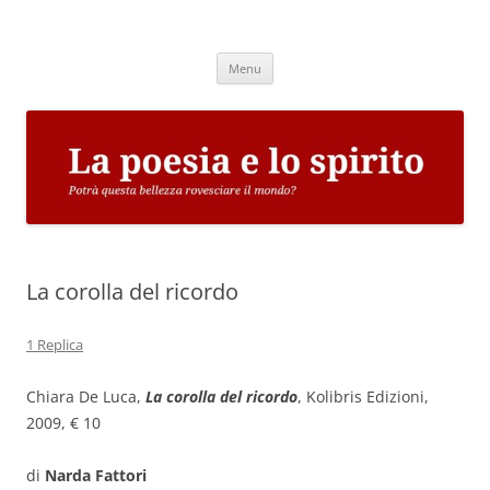
Vai
al
La poesia e lo spirito
contenuto
Potrà questa bellezza rovesciare il mondo?
Menu
La corolla del ricordo
1 Replica
Chiara De Luca,
La corolla del ricordo
, Kolibris Edizioni,
2009, € 10
di
Narda Fattori