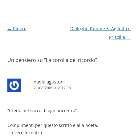
Navigazione
←
Ridere
Dialoghi d’amore 5: Agilulfo e
articolo
Priscilla
→
Un pensiero su “
La corolla del ricordo
”
nadia agustoni
21/08/2009 alle 12:38
“Credo nel sacro di ogni incontro”.
Complimenti per questo scritto e alla poeta.
Un vero incontro.