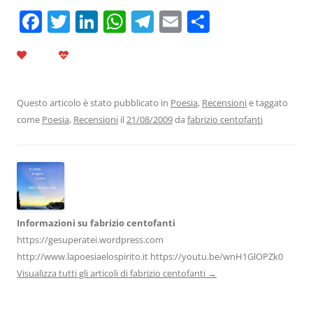
F
T
Li
W
T
E
C
a
w
n
h
el
m
o
c
itt
k
at
e
ai
n
e
er
e
s
gr
l
di
b
dI
A
a
vi
Questo articolo è stato pubblicato in
Poesia
,
Recensioni
e taggato
come
Poesia
,
Recensioni
il
21/08/2009
da
fabrizio centofanti
o
n
p
m
di
o
p
k
Informazioni su fabrizio centofanti
https://gesuperatei.wordpress.com
http://www.lapoesiaelospirito.it https://youtu.be/wnH1GlOPZk0
Visualizza tutti gli articoli di fabrizio centofanti
→