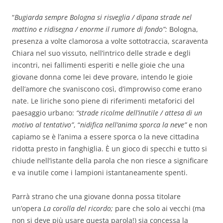
“
Bugiarda sempre Bologna si risveglia / dipana strade nel
mattino e ridisegna / enorme il rumore di fondo”:
Bologna,
presenza a volte clamorosa a volte sottotraccia, scaraventa
Chiara nel suo vissuto, nell’intrico delle strade e degli
incontri, nei fallimenti esperiti e nelle gioie che una
giovane donna come lei deve provare, intendo le gioie
dell’amore che svaniscono così, d’improvviso come erano
nate. Le liriche sono piene di riferimenti metaforici del
paesaggio urbano:
“strade ricolme dell’inutile / attesa di un
motivo al tentativo”
, “
nidifica nell’anima sporca la neve”
e non
capiamo se è l’anima a essere sporca o la neve cittadina
ridotta presto in fanghiglia. È un gioco di specchi e tutto si
chiude nell’istante della parola che non riesce a significare
e va inutile come i lampioni istantaneamente spenti.
Parrà strano che una giovane donna possa titolare
un’opera
La corolla del ricordo;
pare che solo ai vecchi (ma
non si deve più usare questa parola!) sia concessa la