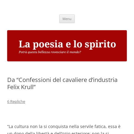
Vai
al
La poesia e lo spirito
contenuto
Potrà questa bellezza rovesciare il mondo?
Menu
Da “Confessioni del cavaliere d’industria
Felix Krull”
6 Repliche
“La cultura non la si conquista nella servile fatica, essa è
un dono della libertà e dell’ozio esteriore; non la si