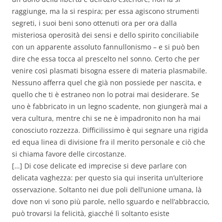
raggiunge, ma la si respira; per essa agiscono strumenti
segreti, i suoi beni sono ottenuti ora per ora dalla
misteriosa operosità dei sensi e dello spirito conciliabile
con un apparente assoluto fannullonismo – e si può ben
dire che essa tocca al prescelto nel sonno. Certo che per
venire così plasmati bisogna essere di materia plasmabile.
Nessuno afferra quel che già non possiede per nascita, e
quello che ti è estraneo non lo potrai mai desiderare. Se
uno è fabbricato in un legno scadente, non giungerà mai a
vera cultura, mentre chi se ne è impadronito non ha mai
conosciuto rozzezza. Difficilissimo è qui segnare una rigida
ed equa linea di divisione fra il merito personale e ciò che
si chiama favore delle circostanze.
[…] Di cose delicate ed imprecise si deve parlare con
delicata vaghezza: per questo sia qui inserita un’ulteriore
osservazione. Soltanto nei due poli dell’unione umana, là
dove non vi sono più parole, nello sguardo e nell’abbraccio,
può trovarsi la felicità, giacché lì soltanto esiste