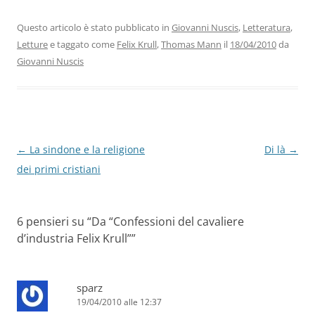
e
er
e
s
gr
l
di
b
dI
A
a
vi
Questo articolo è stato pubblicato in
Giovanni Nuscis
,
Letteratura
,
Letture
e taggato come
Felix Krull
,
Thomas Mann
il
18/04/2010
da
o
n
p
m
di
Giovanni Nuscis
o
p
k
Navigazione
←
La sindone e la religione
Di là
→
articolo
dei primi cristiani
6 pensieri su “
Da “Confessioni del cavaliere
d’industria Felix Krull”
”
sparz
19/04/2010 alle 12:37