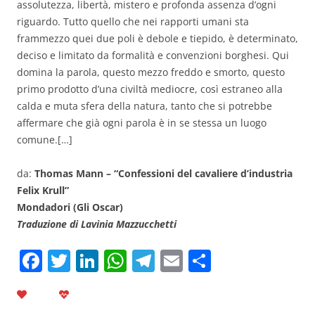
assolutezza, libertà, mistero e profonda assenza d’ogni
riguardo. Tutto quello che nei rapporti umani sta
frammezzo quei due poli è debole e tiepido, è determinato,
deciso e limitato da formalità e convenzioni borghesi. Qui
domina la parola, questo mezzo freddo e smorto, questo
primo prodotto d’una civiltà mediocre, così estraneo alla
calda e muta sfera della natura, tanto che si potrebbe
affermare che già ogni parola è in se stessa un luogo
comune.[…]
da:
Thomas Mann – “Confessioni del cavaliere d’industria
Felix Krull”
Mondadori (Gli Oscar)
Traduzione di Lavinia Mazzucchetti
F
T
Li
W
T
E
C
a
w
n
h
el
m
o
c
itt
k
at
e
ai
n