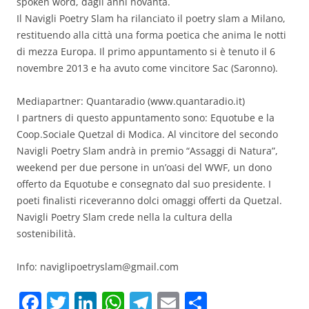
spoken word, dagli anni novanta.
Il Navigli Poetry Slam ha rilanciato il poetry slam a Milano,
restituendo alla città una forma poetica che anima le notti
di mezza Europa. Il primo appuntamento si è tenuto il 6
novembre 2013 e ha avuto come vincitore Sac (Saronno).
Mediapartner: Quantaradio (www.quantaradio.it)
I partners di questo appuntamento sono: Equotube e la
Coop.Sociale Quetzal di Modica. Al vincitore del secondo
Navigli Poetry Slam andrà in premio “Assaggi di Natura”,
weekend per due persone in un’oasi del WWF, un dono
offerto da Equotube e consegnato dal suo presidente. I
poeti finalisti riceveranno dolci omaggi offerti da Quetzal.
Navigli Poetry Slam crede nella la cultura della
sostenibilità.
Info:
naviglipoetryslam@gmail.com
F
T
Li
W
T
E
C