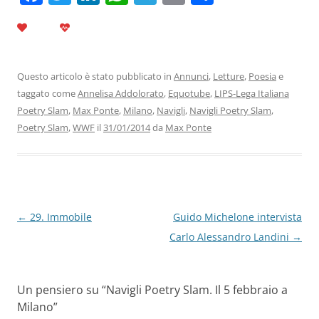
a
w
n
h
el
m
o
c
itt
k
at
e
ai
n
e
er
e
s
gr
l
di
b
dI
A
a
vi
Questo articolo è stato pubblicato in
Annunci
,
Letture
,
Poesia
e
taggato come
Annelisa Addolorato
,
Equotube
,
LIPS-Lega Italiana
o
n
p
m
di
Poetry Slam
,
Max Ponte
,
Milano
,
Navigli
,
Navigli Poetry Slam
,
o
p
Poetry Slam
,
WWF
il
31/01/2014
da
Max Ponte
k
Navigazione
←
29. Immobile
Guido Michelone intervista
articolo
Carlo Alessandro Landini
→
Un pensiero su “
Navigli Poetry Slam. Il 5 febbraio a
Milano
”