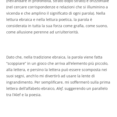
(nell’andare in profondità, strato dopo strato) e orizzontale
(nel cercare corrispondenze e relazioni che si illuminino a
vicenda e che amplino il significato di ogni parola). Nella
lettura ebraica e nella lettura poetica, la parola è
considerata in tutta la sua forza come grafia, come suono,
come allusione perenne ad un’ulteriorità.
Dato che, nella tradizione ebraica, la parola viene fatta
“scoppiare” in un gioco che arriva all’elemento più piccolo,
alla lettera, e persino la lettera può essere scomposta nei
suoi segni, anch’io mi divertirò ad usare la lente di
ingrandimento. Per semplificare, mi soffermerò sulla prima
lettera dell’alfabeto ebraico,
Alef
, suggerendo un parallelo
tra l’Alef e la poesia.