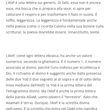
L’Alef è una lettera sui generis. Di fatti, essa non è ancora
voce, ma bocca che si prepara alla voce: si apre per
catturare il respiro e per trasformare il fiato in suono. È
soffio, leggerezza. La leggerezza è fondamentale anche
nella poesia (come ci ricorda Calvino nella sua lezione sulla
scrittura): la poesia dovrebbe essere, innanzitutto, levità.
L’Alef, come ogni lettera ebraica, ha anche un valore
numerico, secondo la ghematria. È il numero 1, il numero
associato al divino, perché l’uno indiviso per eccellenza è
Dio. Il richiamo al divino è suggerito anche dalla presenza
delle due Yod (i due segnetti al di sopra e al di sotto della
linea mediana dell’Alef): la Yod è la prima lettera del
Tetragramma divino. Ma l’Alef è anche la prima lettera
della parola ADaM, uomo (ovvero il “terrestre”, dato che
Adamah è terra). Dunque, l’Alef è la scintilla divina
nell’uomo. È la scintilla che entra nel DaM (che significa