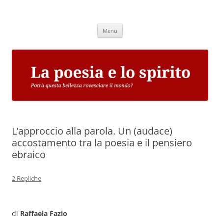
Vai
al
La poesia e lo spirito
contenuto
Potrà questa bellezza rovesciare il mondo?
Menu
L’approccio alla parola. Un (audace)
accostamento tra la poesia e il pensiero
ebraico
2 Repliche
di
Raffaela Fazio