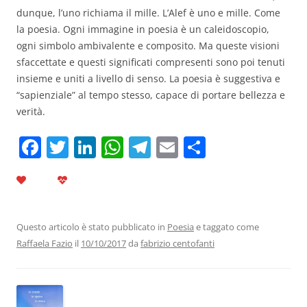
dunque, l’uno richiama il mille. L’Alef è uno e mille. Come
la poesia. Ogni immagine in poesia è un caleidoscopio,
ogni simbolo ambivalente e composito. Ma queste visioni
sfaccettate e questi significati compresenti sono poi tenuti
insieme e uniti a livello di senso. La poesia è suggestiva e
“sapienziale” al tempo stesso, capace di portare bellezza e
verità.
F
T
Li
W
T
E
C
a
w
n
h
el
m
o
c
itt
k
at
e
ai
n
e
er
e
s
gr
l
di
b
dI
A
a
vi
Questo articolo è stato pubblicato in
Poesia
e taggato come
Raffaela Fazio
il
10/10/2017
da
fabrizio centofanti
o
n
p
m
di
o
p
k