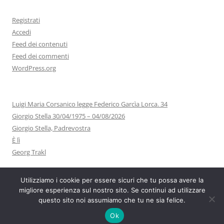
Registrati
Accedi
Feed dei contenuti
Feed dei commenti
WordPress.org
Luigi Maria Corsanico legge Federico Garcìa Lorca. 34
Giorgio Stella 30/04/1975 – 04/08/2026
Giorgio Stella, Padrevostra
È lì
Georg Trakl
Utilizziamo i cookie per essere sicuri che tu possa avere la
migliore esperienza sul nostro sito. Se continui ad utilizzare
questo sito noi assumiamo che tu ne sia felice.
Proudly powered by WordPress
Ok