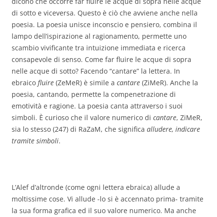
dicono che occorre far fluire le acque di sopra nelle acque
di sotto e viceversa. Questo è ciò che avviene anche nella
poesia. La poesia unisce inconscio e pensiero, combina il
lampo dell’ispirazione al ragionamento, permette uno
scambio vivificante tra intuizione immediata e ricerca
consapevole di senso. Come far fluire le acque di sopra
nelle acque di sotto? Facendo “cantare” la lettera. In
ebraico
fluire
(ZeMeR) è simile a
cantare
(ZiMeR). Anche la
poesia, cantando, permette la compenetrazione di
emotività e ragione. La poesia canta attraverso i suoi
simboli. È curioso che il valore numerico di
cantare
, ZiMeR,
sia lo stesso (247) di RaZaM, che significa
alludere, indicare
tramite simboli
.
L’Alef d’altronde (come ogni lettera ebraica) allude a
moltissime cose. Vi allude -lo si è accennato prima- tramite
la sua forma grafica ed il suo valore numerico. Ma anche