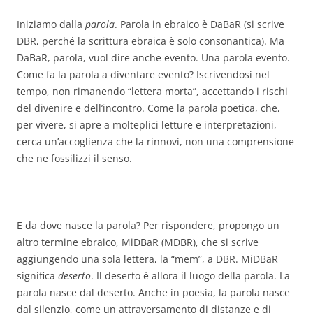
Iniziamo dalla
parola
. Parola in ebraico è DaBaR (si scrive
DBR, perché la scrittura ebraica è solo consonantica). Ma
DaBaR, parola, vuol dire anche evento. Una parola evento.
Come fa la parola a diventare evento? Iscrivendosi nel
tempo, non rimanendo “lettera morta”, accettando i rischi
del divenire e dell’incontro. Come la parola poetica, che,
per vivere, si apre a molteplici letture e interpretazioni,
cerca un’accoglienza che la rinnovi, non una comprensione
che ne fossilizzi il senso.
E da dove nasce la parola? Per rispondere, propongo un
altro termine ebraico, MiDBaR (MDBR), che si scrive
aggiungendo una sola lettera, la “mem”, a DBR. MiDBaR
significa
deserto
. Il deserto è allora il luogo della parola. La
parola nasce dal deserto. Anche in poesia, la parola nasce
dal silenzio, come un attraversamento di distanze e di