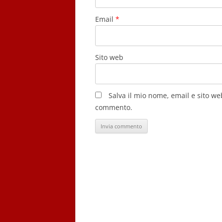
Email
*
Sito web
Salva il mio nome, email e sito w
commento.