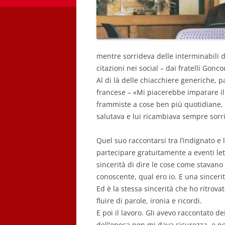
mentre sorrideva delle interminabili d
citazioni nei social – dai fratelli Gonc
Al di là delle chiacchiere generiche,
francese – «Mi piacerebbe imparare il 
frammiste a cose ben più quotidiane,
salutava e lui ricambiava sempre sorr
Quel suo raccontarsi tra l’indignato e l
partecipare gratuitamente a eventi l
sincerità di dire le cose come stavano
conoscente, qual ero io. E una sincer
Ed è la stessa sincerità che ho ritrovat
fluire di parole, ironia e ricordi.
E poi il lavoro. Gli avevo raccontato d
dell’epoca non mi dava sicurezza, e 