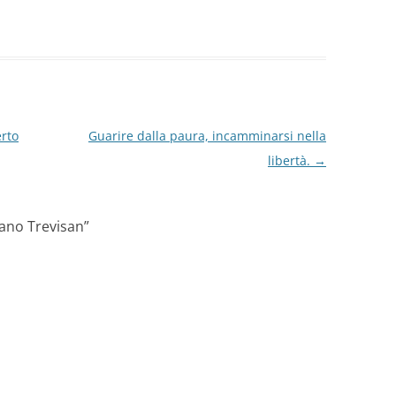
erto
Guarire dalla paura, incamminarsi nella
libertà.
→
iano Trevisan
”