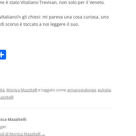
e è stato Vitaliano Trevisan, non solo per il Veneto.
Vitaliano?» gli chiesi: mi pareva una cosa curiosa, uno
ì scorso è toccato a noi leggere il suo.
C
m
o
i
n
di
vi
ità
,
Monica Mazzitelli
e taggato come
annacostalonga
,
eulogia
,
zzitelli
di
ica Mazzitelli
gger.
icoli di Monica Mazzitelli
→