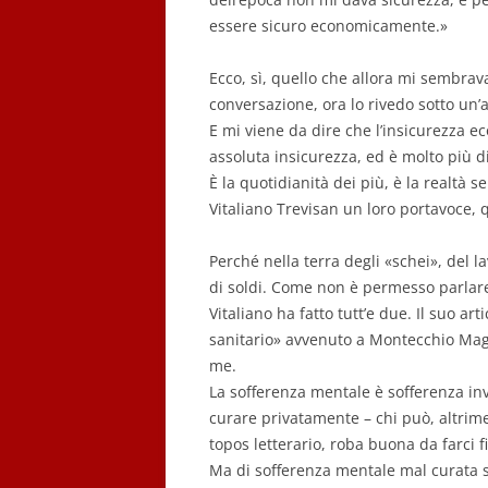
essere sicuro economicamente.»
Ecco, sì, quello che allora mi sembra
conversazione, ora lo rivedo sotto un’a
E mi viene da dire che l’insicurezza e
assoluta insicurezza, ed è molto più di
È la quotidianità dei più, è la realtà s
Vitaliano Trevisan un loro portavoce, 
Perché nella terra degli «schei», del l
di soldi. Come non è permesso parlare
Vitaliano ha fatto tutt’e due. Il suo a
sanitario» avvenuto a Montecchio Magg
me.
La sofferenza mentale è sofferenza invi
curare privatamente – chi può, altrime
topos letterario, roba buona da farci 
Ma di sofferenza mentale mal curata 