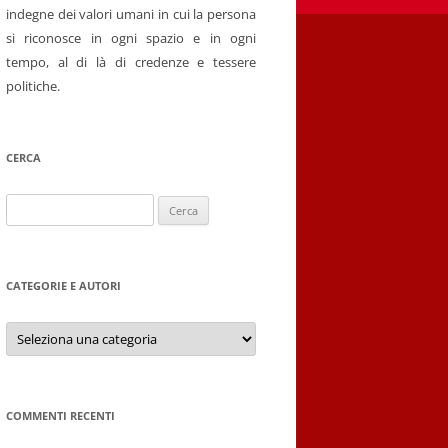
indegne dei valori umani in cui la persona
si riconosce in ogni spazio e in ogni
tempo, al di là di credenze e tessere
politiche.
CERCA
Ricerca
per:
CATEGORIE E AUTORI
Categorie
e
autori
COMMENTI RECENTI