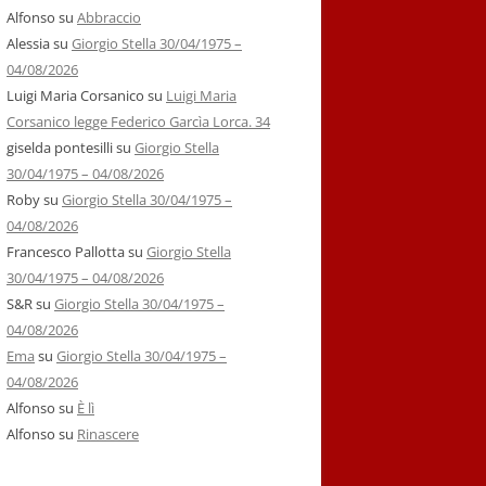
Alfonso
su
Abbraccio
Alessia
su
Giorgio Stella 30/04/1975 –
04/08/2026
Luigi Maria Corsanico
su
Luigi Maria
Corsanico legge Federico Garcìa Lorca. 34
giselda pontesilli
su
Giorgio Stella
30/04/1975 – 04/08/2026
Roby
su
Giorgio Stella 30/04/1975 –
04/08/2026
Francesco Pallotta
su
Giorgio Stella
30/04/1975 – 04/08/2026
S&R
su
Giorgio Stella 30/04/1975 –
04/08/2026
Ema
su
Giorgio Stella 30/04/1975 –
04/08/2026
Alfonso
su
È lì
Alfonso
su
Rinascere