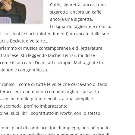
Caffè, sigaretta, ancora una
sigaretta, ancora un caffè,
ancora una sigaretta.
Lo sguardo tagliente e ironico,
iscussioni (e ilari fraintendimenti) provocate dalle sue
ourt a Beckett e Voltaire…
 parlammo di musica contemporanea e di letteratura
francese, sto leggendo Michel Leiris», mi disse –
 come il suo cane Dean, ad esempio. Molta gente lo
idendo e con gentilezza.
’ironico – come di tutte le volte che cercavano di farlo
etterari senza nemmeno compensargli le spese. La
 – anche quelle più personali – a una semplice
ità scomoda, perfino imbarazzante.
o nei suoi libri, soprattutto in
Works
, con lo stesso
ei miei piani di cambiare tipo di impiego, perché quello
per rincuorarmi mi disse «Ma nemmeno io posso dire di