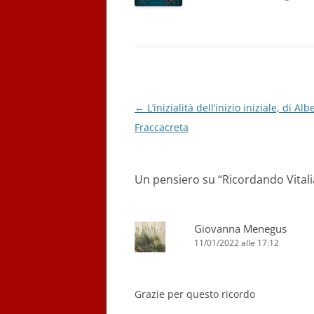
Navigazione
←
L’inizialità dell’inizio iniziale, di Alb
articolo
Fraccacreta
Un pensiero su “
Ricordando Vital
Giovanna Menegus
11/01/2022 alle 17:12
Grazie per questo ricordo