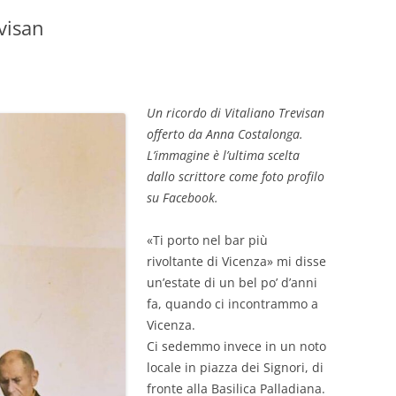
visan
GIOVANNI NUSCIS
GUIDO MICHELONE
KIKA BOHR
Un ricordo di Vitaliano Trevisan
offerto da Anna Costalonga.
MARINO MAGLIANI
L’immagine è l’ultima scelta
dallo scrittore come foto profilo
MATTEO TELARA
su Facebook.
MONICA MAZZITELLI
«Ti porto nel bar più
PASQUALE VITAGLIANO
rivoltante di Vicenza» mi disse
un’estate di un bel po’ d’anni
RICCARDO FERRAZZI
fa, quando ci incontrammo a
Vicenza.
ROBERTO PLEVANO
Ci sedemmo invece in un noto
STEFANIE GOLISCH
locale in piazza dei Signori, di
fronte alla Basilica Palladiana.