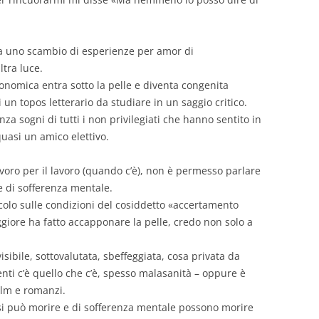
va uno scambio di esperienze per amor di
ltra luce.
conomica entra sotto la pelle e diventa congenita
 un topos letterario da studiare in un saggio critico.
enza sogni di tutti i non privilegiati che hanno sentito in
quasi un amico elettivo.
avoro per il lavoro (quando c’è), non è permesso parlare
 di sofferenza mentale.
rticolo sulle condizioni del cosiddetto «accertamento
iore ha fatto accapponare la pelle, credo non solo a
sibile, sottovalutata, sbeffeggiata, cosa privata da
nti c’è quello che c’è, spesso malasanità – oppure è
film e romanzi.
si può morire e di sofferenza mentale possono morire