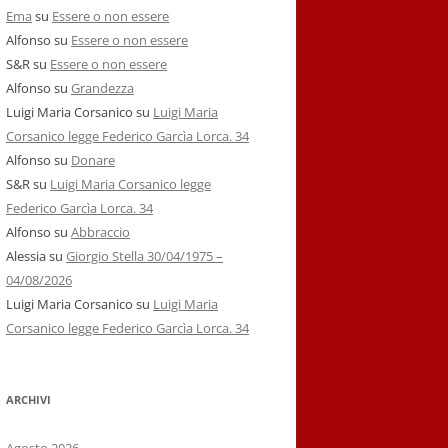
Ema
su
Essere o non essere
Alfonso
su
Essere o non essere
S&R
su
Essere o non essere
Alfonso
su
Grandezza
Luigi Maria Corsanico
su
Luigi Maria
Corsanico legge Federico Garcìa Lorca. 34
Alfonso
su
Donare
S&R
su
Luigi Maria Corsanico legge
Federico Garcìa Lorca. 34
Alfonso
su
Abbraccio
Alessia
su
Giorgio Stella 30/04/1975 –
04/08/2026
Luigi Maria Corsanico
su
Luigi Maria
Corsanico legge Federico Garcìa Lorca. 34
ARCHIVI