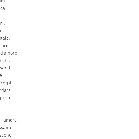
uni.
cca
ni,
i
tale.
cuore
 d’amore
anchi.
santi
e
 corpi
rdarsi
poste.
ell’amore,
assano
iscono.