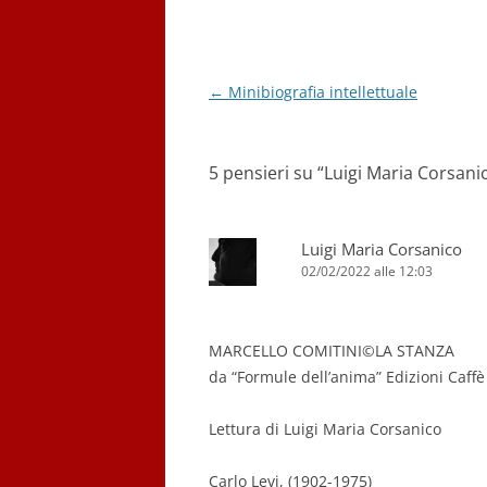
Navigazione
←
Minibiografia intellettuale
articolo
5 pensieri su “
Luigi Maria Corsani
Luigi Maria Corsanico
02/02/2022 alle 12:03
MARCELLO COMITINI©LA STANZA
da “Formule dell’anima” Edizioni Caffè
Lettura di Luigi Maria Corsanico
Carlo Levi, (1902-1975)