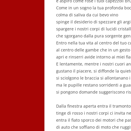
e aspiro come rose i tuoi capezzoli br
Come in un sogno la tua profonda bo
colma di saliva da cui bevo vino
spinge il desiderio di spezzare gli argi
spargere i nostri corpi di lucidi cristall
che sgorgano dalla pura sorgente geni
Entro nella tua vita al centro del tuo 
al centro delle gambe che in un gesto
apri e rinserri avide intorno ai miei fi
E lentamente, mentre i nostri cuori an
gustano il piacere, si diffonde la quiet
si sciolgono le braccia si allontanano i
ma le pupille restano sorridenti a gua
si pongono domande suggeriscono ris
Dalla finestra aperta entra il tramonto
tinge di rosso i nostri corpi ci invita n
entra il fiato sporco dei motori che p
di auto che soffiano di moto che rugg