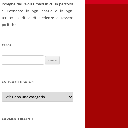
indegne dei valori umani in cui la persona
si riconosce in ogni spazio e in ogni
tempo, al di là di credenze e tessere
politiche.
CERCA
Ricerca
per:
CATEGORIE E AUTORI
Categorie
e
autori
COMMENTI RECENTI