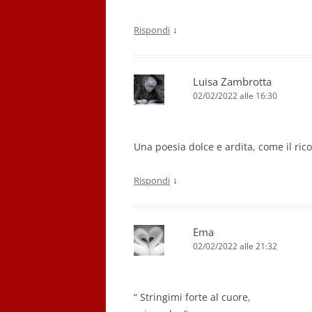
↓
Rispondi
Luisa Zambrotta
02/02/2022 alle 16:30
Una poesia dolce e ardita, come il ric
↓
Rispondi
Ema
02/02/2022 alle 21:32
“ Stringimi forte al cuore,