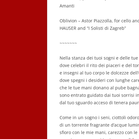
Amanti
Oblivion – Astor Piazzolla, for cello an
HAUSER and “I Solisti di Zagreb”
~~~~~~~
Nella stanza dei tuoi sogni e delle tue 
dove celebri il rito dei piaceri e del t
e insegni al tuo corpo le dolcezze del
dove spegni i desideri con lunghe car
che le tue mani donano al pube bagna
sono entrato guidato dai tuoi sorrisi in
dal tuo sguardo acceso di tenera paur
Come in un sogno i seni, ciottoli odoro
di un torrente fragrante d’acque lumi
sfioro con le mie mani, carezzo con le