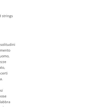
d strings
solitudini
ormento
l’uomo,
ezze
to,
certi
a.
si
nose
 labbra