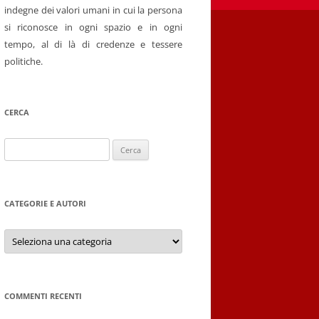
indegne dei valori umani in cui la persona
si riconosce in ogni spazio e in ogni
tempo, al di là di credenze e tessere
politiche.
CERCA
Ricerca
per:
CATEGORIE E AUTORI
Categorie
e
autori
COMMENTI RECENTI