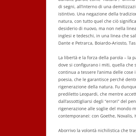
di segni, all’interno di una demitizzaz
istintivo. Una negazione della tradizi
natura, con tutto quel che ciò signific
desiderio di nuovo, ma non nella linea 
inglesi e tedeschi, in una linea che sal
Dante e Petrarca, Boiardo-Ariosto, Tass
La libertà e la forza della parola – la
dove si configurano i miti, quella che
continua a tessere l’anima delle cose
poesia, che le garantisce perché dentr
rigenerazione della natura. Fu dunque
prediletto Leopardi, che mentre accett
dall’assottigliarsi degli “errori” del 
rigenerazione alle soglie del mondo mo
contemporanei: con Goethe, Novalis, H
Aborrivo la volontà nichilistica che t