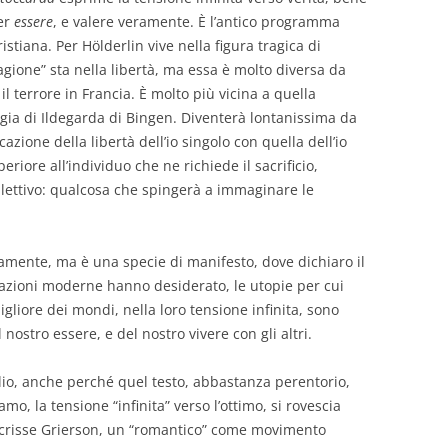
per
essere
, e valere veramente. È l’antico programma
istiana. Per Hölderlin vive nella figura tragica di
“ragione” sta nella libertà, ma essa è molto diversa da
 terrore in Francia. È molto più vicina a quella
gia di Ildegarda di Bingen. Diventerà lontanissima da
icazione della libertà dell’io singolo con quella dell’io
riore all’individuo che ne richiede il sacrificio,
lettivo: qualcosa che spingerà a immaginare le
mente, ma è una specie di manifesto, dove dichiaro il
erazioni moderne hanno desiderato, le utopie per cui
gliore dei mondi, nella loro tensione infinita, sono
nostro essere, e del nostro vivere con gli altri.
io, anche perché quel testo, abbastanza perentorio,
, la tensione “infinita” verso l’ottimo, si rovescia
scrisse Grierson, un “romantico” come movimento