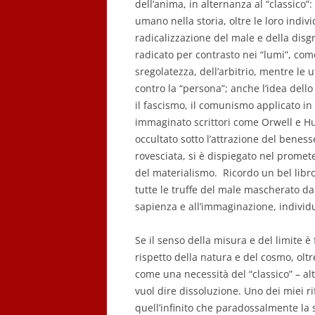
dell’anima, in alternanza al “classico”
umano nella storia, oltre le loro indiv
radicalizzazione del male e della disg
radicato per contrasto nei “lumi”, come
sregolatezza, dell’arbitrio, mentre le 
contro la “persona”; anche l’idea dello
il fascismo, il comunismo applicato in
immaginato scrittori come Orwell e Hux
occultato sotto l’attrazione del beness
rovesciata, si è dispiegato nel prometei
del materialismo. Ricordo un bel libro
tutte le truffe del male mascherato d
sapienza e all’immaginazione, individuan
Se il senso della misura e del limite 
rispetto della natura e del cosmo, olt
come una necessità del “classico” – alt
vuol dire dissoluzione. Uno dei miei ri
quell’infinito che paradossalmente la