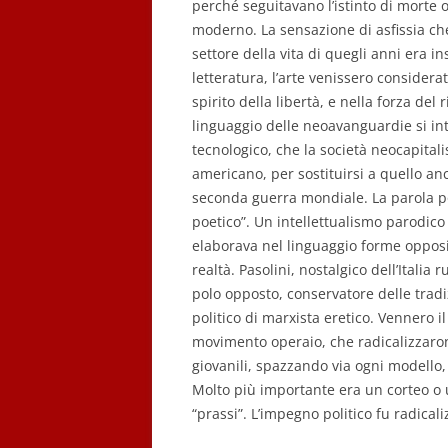
perché seguitavano l’istinto di morte 
moderno. La sensazione di asfissia ch
settore della vita di quegli anni era i
letteratura, l’arte venissero consider
spirito della libertà, e nella forza de
linguaggio delle neoavanguardie si int
tecnologico, che la società neocapital
americano, per sostituirsi a quello anc
seconda guerra mondiale. La parola poe
poetico”. Un intellettualismo parodico
elaborava nel linguaggio forme opposit
realtà. Pasolini, nostalgico dell’Italia
polo opposto, conservatore delle tradi
politico di marxista eretico. Vennero i
movimento operaio, che radicalizzaron
giovanili, spazzando via ogni modello
Molto più importante era un corteo o
“prassi”. L’impegno politico fu radicali