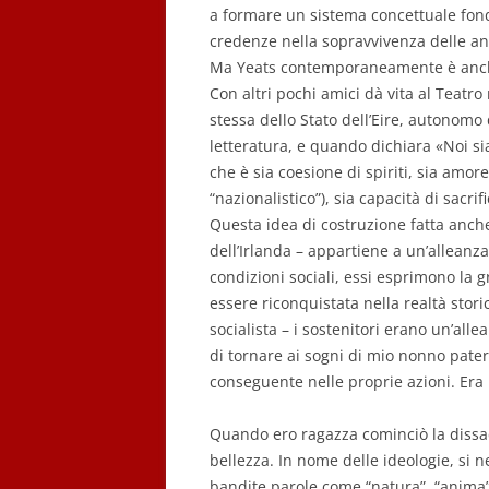
a formare un sistema concettuale fon
credenze nella sopravvivenza delle ani
Ma Yeats contemporaneamente è anche u
Con altri pochi amici dà vita al Teatro
stessa dello Stato dell’Eire, autonomo 
letteratura, e quando dichiara «Noi sia
che è sia coesione di spiriti, sia amo
“nazionalistico”), sia capacità di sacri
Questa idea di costruzione fatta anche
dell’Irlanda – appartiene a un’alleanza
condizioni sociali, essi esprimono la g
essere riconquistata nella realtà stor
socialista – i sostenitori erano un’all
di tornare ai sogni di mio nonno patern
conseguente nelle proprie azioni. Era 
Quando ero ragazza cominciò la dissacr
bellezza. In nome delle ideologie, si n
bandite parole come “natura”, “anima”, 