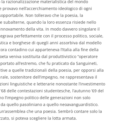
o la razionalizzazione materialistica del mondo
e provavo nell’accerchiamento ideologico di ogni
nsopportabile. Non tolleravo che la poesia, la
ate subalterne, quando la loro essenza risiede nello
l rinnovamento della vita. In modo davvero singolare il
egrava perfettamente con il processo politico, sociale,
istica e borghese di quegli anni assorbiva dal modello
ora contadino cui apparteneva l’Italia alla fine della
ta veniva sostituita dal produttivistico “operatore
 portato all’estremo, che fu praticato da Sanguineti,
ive a quelle tradizionali della poesia, per opporsi alla
 rurale, sostenitore dell’impegno, ne rappresentava il
zioni linguistiche e letterarie nonostante l’investimento
l ’68 delle contestazioni studentesche, l’autunno ’69 del
o l’impegno politico delle generazioni non solo
, da quello pasoliniano a quello neoavanguardistico.
 un’assemblea che una poesia. Sembrò contare solo la
zzato, si poteva scegliere la lotta armata.