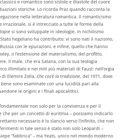
: classico e romantico sono sistole e diastole del cuore
iduazioni storiche. Lo ricorda Praz quando racconta la
regazione nella letteratura romantica. Il romanticismo
 irrazionale, si è intrecciato a tutte le forme della
utopie si sono sviluppate in ideologie, in nichilismo
 Stato hegeliano ha contribuito: vi sono nati il nazismo,
 Russia con le epurazioni, e infine, quello che hanno
ley, o l’estensione del materialismo, del profitto,
ere. Il male, che era Satana, con la sua teologia
co illimitato e nei miti più materiali di Faust: nell’orgia
 di Elémire Zolla,
Che cos’è la tradizione
, del 1971, dove
a bene sono esaminate con una lucidità pari alla
done le origini e i finali apocalittici.
è fondamentale non solo per la convivenza e per il
re che per un concetto di euritmia – possiamo indicarlo
rettanto necessario è lo slancio verso l’infinito, che non
ferimenti in tale senso è stato non solo Leopardi –
 siepe “fabbrica” – ma Yeats, unico nel mondo moderno