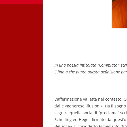
In una poesia intitolata “Commiato”, scri
E fino a che punto questa definizione par
L’affermazione va letta nel contesto. 
dalle «generose illusioni». Ha il sogno 
seguire quella sorta di “proclama” scrit
Schelling ed Hegel, firmato da quest’ult
Bellezza». Il cosiddetto
Frammento di S