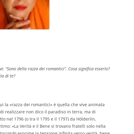
vi: “Sono della razza dei romantici”. Cosa significa esserlo?
la di te?
Qui la «razza dei romantici» è quella che vive animata
di realizzare non dico il paradiso in terra, ma di
to nel 1796 (o tra il 1795 e il 1797) da Hölderlin,
imo: «La Verità e il Bene si trovano fratelli solo nella
toccarda
esprime la tensione infinita verso verità, bene