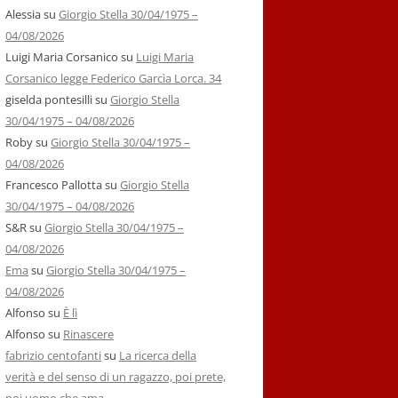
Alessia
su
Giorgio Stella 30/04/1975 –
04/08/2026
Luigi Maria Corsanico
su
Luigi Maria
Corsanico legge Federico Garcìa Lorca. 34
giselda pontesilli
su
Giorgio Stella
30/04/1975 – 04/08/2026
Roby
su
Giorgio Stella 30/04/1975 –
04/08/2026
Francesco Pallotta
su
Giorgio Stella
30/04/1975 – 04/08/2026
S&R
su
Giorgio Stella 30/04/1975 –
04/08/2026
Ema
su
Giorgio Stella 30/04/1975 –
04/08/2026
Alfonso
su
È lì
Alfonso
su
Rinascere
fabrizio centofanti
su
La ricerca della
verità e del senso di un ragazzo, poi prete,