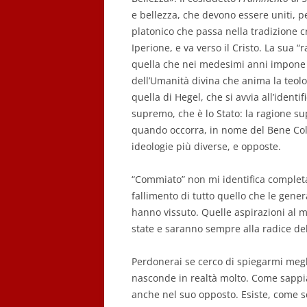
e bellezza, che devono essere uniti, 
platonico che passa nella tradizione cr
Iperione, e va verso il Cristo. La sua 
quella che nei medesimi anni impone il
dell’Umanità divina che anima la teolo
quella di Hegel, che si avvia all’identif
supremo, che è lo Stato: la ragione supe
quando occorra, in nome del Bene Col
ideologie più diverse, e opposte.
“Commiato” non mi identifica completa
fallimento di tutto quello che le gen
hanno vissuto. Quelle aspirazioni al mi
state e saranno sempre alla radice del 
Perdonerai se cerco di spiegarmi megl
nasconde in realtà molto. Come sappiamo
anche nel suo opposto. Esiste, come 