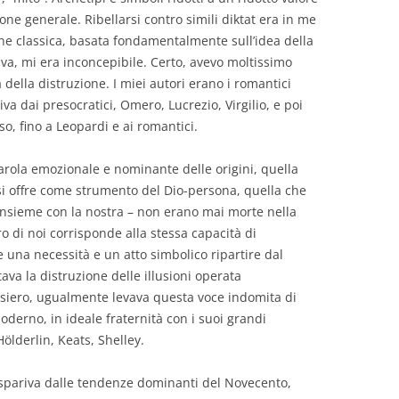
ione generale. Ribellarsi contro simili diktat era in me
one classica, basata fondamentalmente sull’idea della
ava, mi era inconcepibile. Certo, avevo moltissimo
della distruzione. I miei autori erano i romantici
iva dai presocratici, Omero, Lucrezio, Virgilio, e poi
o, fino a Leopardi e ai romantici.
 parola emozionale e nominante delle origini, quella
 si offre come strumento del Dio-persona, quella che
 insieme con la nostra – non erano mai morte nella
o di noi corrisponde alla stessa capacità di
 una necessità e un atto simbolico ripartire dal
ava la distruzione delle illusioni operata
pensiero, ugualmente levava questa voce indomita di
derno, in ideale fraternità con i suoi grandi
ölderlin, Keats, Shelley.
raspariva dalle tendenze dominanti del Novecento,