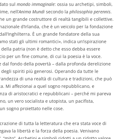
dato sul
mondo immaginale
: ossia su archetipi, simboli,
me, nell’
Anima Mundi
secondo la
philosophia perennis
.
n grande costruttore di realtà tangibili e collettive.
 nazionale d’Irlanda, che è un veicolo per la fondazione
dall’Inghilterra. È un grande fondatore della sua
mo stati gli ultimi romantici», indica un’ispirazione
re della patria (non è detto che esso debba essere
ficio per un fine comune, di cui la poesia è la voce.
 dal fondo della povertà – dalla profonda derelizione
 degli spiriti più generosi. Operando da tutte le
randezza di una realtà di cultura e tradizioni, che può
ica. Mi affezionai a quel sogno repubblicano, e
eanza di aristocratici e repubblicani – perché mi pareva
o, un vero socialista e utopista, un pacifista,
un sogno proiettato nelle cose.
azione di tutta la letteratura che era stata voce di
egava la libertà e la forza della poesia. Venivano
“mito”. Archetipi e simboli ridotti a un ridotto valore