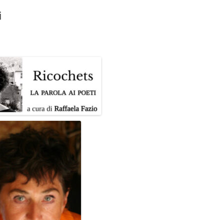
i
GIOVANNI NUSCIS
GUIDO MICHELONE
KIKA BOHR
MARINO MAGLIANI
MATTEO TELARA
MONICA MAZZITELLI
PASQUALE VITAGLIANO
RICCARDO FERRAZZI
ROBERTO PLEVANO
STEFANIE GOLISCH