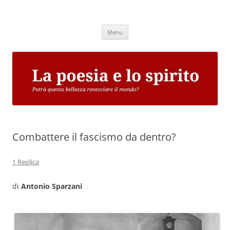
Vai
al
La poesia e lo spirito
contenuto
Potrà questa bellezza rovesciare il mondo?
Menu
Combattere il fascismo da dentro?
1 Replica
di
Antonio Sparzani