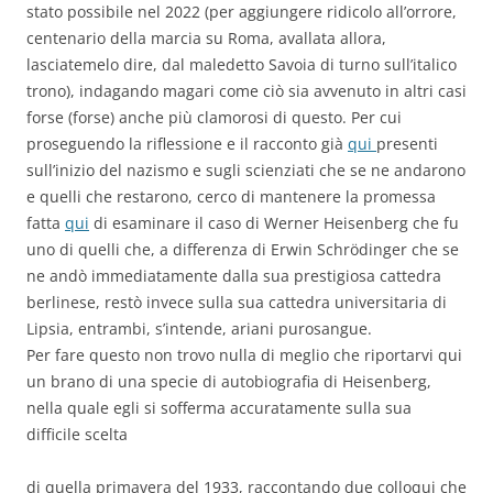
stato possibile nel 2022 (per aggiungere ridicolo all’orrore,
centenario della marcia su Roma, avallata allora,
lasciatemelo dire, dal maledetto Savoia di turno sull’italico
trono), indagando magari come ciò sia avvenuto in altri casi
forse (forse) anche più clamorosi di questo. Per cui
proseguendo la riflessione e il racconto già
qui
presenti
sull’inizio del nazismo e sugli scienziati che se ne andarono
e quelli che restarono, cerco di mantenere la promessa
fatta
qui
di esaminare il caso di Werner Heisenberg che fu
uno di quelli che, a differenza di Erwin Schrödinger che se
ne andò immediatamente dalla sua prestigiosa cattedra
berlinese, restò invece sulla sua cattedra universitaria di
Lipsia, entrambi, s’intende, ariani purosangue.
Per fare questo non trovo nulla di meglio che riportarvi qui
un brano di una specie di autobiografia di Heisenberg,
nella quale egli si sofferma accuratamente sulla sua
difficile scelta
di quella primavera del 1933, raccontando due colloqui che