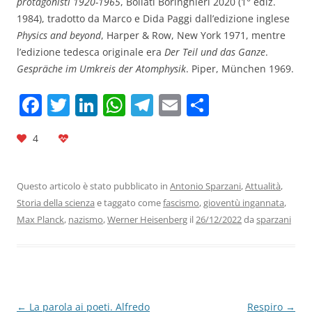
protagonisti 1920-1965
, Bollati Boringhieri 2020 (1° ediz.
1984), tradotto da Marco e Dida Paggi dall’edizione inglese
Physics and beyond
, Harper & Row, New York 1971, mentre
l’edizione tedesca originale era
Der Teil und das Ganze
.
Gespräche im Umkreis der Atomphysik
. Piper, München 1969.
F
T
Li
W
T
E
C
a
w
n
h
el
m
o
4
c
itt
k
at
e
ai
n
e
er
e
s
gr
l
di
b
dI
A
a
vi
Questo articolo è stato pubblicato in
Antonio Sparzani
,
Attualità
,
Storia della scienza
e taggato come
fascismo
,
gioventù ingannata
,
o
n
p
m
di
Max Planck
,
nazismo
,
Werner Heisenberg
il
26/12/2022
da
sparzani
o
p
k
Navigazione
←
La parola ai poeti. Alfredo
Respiro
→