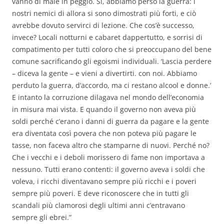
vanno di male in peggio. Sì, abbiamo perso la guerra: i
nostri nemici di allora si sono dimostrati più forti, e ciò
avrebbe dovuto servirci di lezione. Che cos’è successo,
invece? Locali notturni e cabaret dappertutto, e sorrisi di
compatimento per tutti coloro che si preoccupano del bene
comune sacrificando gli egoismi individuali. ‘Lascia perdere
– diceva la gente – e vieni a divertirti. con noi. Abbiamo
perduto la guerra, d’accordo, ma ci restano alcool e donne.’
E intanto la corruzione dilagava nel mondo dell’economia
in misura mai vista. E quando il governo non aveva più
soldi perché c’erano i danni di guerra da pagare e la gente
era diventata così povera che non poteva più pagare le
tasse, non faceva altro che stamparne di nuovi. Perché no?
Che i vecchi e i deboli morissero di fame non importava a
nessuno. Tutti erano contenti: il governo aveva i soldi che
voleva, i ricchi diventavano sempre più ricchi e i poveri
sempre più poveri. E deve riconoscere che in tutti gli
scandali più clamorosi degli ultimi anni c’entravano
sempre gli ebrei.”