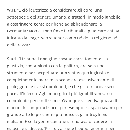
W.H. “E ciò l’autorizza a considerare gli ebrei una
sottospecie del genere umano, a trattarli in modo ignobile,
a costringere gente per bene ad abbandonare la
Germania? Non ci sono forse i tribunali a giudicare chi ha
infranto la legge, senza tener conto né della religione né
della razza?”
Stud. “I tribunali non giudicavano correttamente. La
giustizia, contaminata con la politica, era solo uno
strumento per perpetuare uno status quo ingiusto e
completamente marcio: lo scopo era esclusivamente di
proteggere le classi dominanti, e che gli altri andassero
pure all’inferno. Agli imbroglioni più ignobili venivano
comminate pene mitissime. Ovunque si sentiva puzza di
marcio. In campo artistico, per esempio, si spacciavano per
grande arte le porcherie più ridicole, gli intrugli più
malsani. E se la gente comune si rifiutava di cadere in
estasi, le si diceva: ‘Per forza, siete troppo ignoranti per