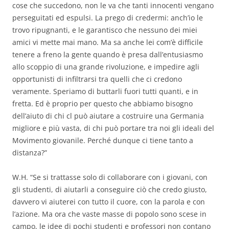
cose che succedono, non le va che tanti innocenti vengano
perseguitati ed espulsi. La prego di credermi: anch’io le
trovo ripugnanti, e le garantisco che nessuno dei miei
amici vi mette mai mano. Ma sa anche lei com’è difficile
tenere a freno la gente quando è presa dall’entusiasmo
allo scoppio di una grande rivoluzione, e impedire agli
opportunisti di infiltrarsi tra quelli che ci credono
veramente. Speriamo di buttarli fuori tutti quanti, e in
fretta. Ed è proprio per questo che abbiamo bisogno
dell’aiuto di chi cl può aiutare a costruire una Germania
migliore e più vasta, di chi può portare tra noi gli ideali del
Movimento giovanile. Perché dunque ci tiene tanto a
distanza?”
W.H. “Se si trattasse solo di collaborare con i giovani, con
gli studenti, di aiutarli a conseguire ciò che credo giusto,
davvero vi aiuterei con tutto il cuore, con la parola e con
l’azione. Ma ora che vaste masse di popolo sono scese in
campo, le idee di pochi studenti e professori non contano