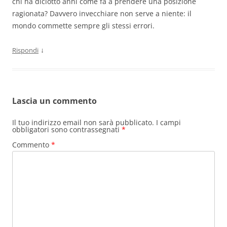
chi ha diciotto anni come fa a prendere una posizione
ragionata? Davvero invecchiare non serve a niente: il
mondo commette sempre gli stessi errori.
↓
Rispondi
Lascia un commento
Il tuo indirizzo email non sarà pubblicato.
I campi
obbligatori sono contrassegnati
*
Commento
*