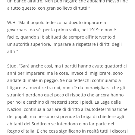
un banco all’altro. Non può negare che abbiamo messo fine
a tutto questo, con gran sollievo di ‘tutti.”
W.H. “Ma il popolo tedesco ha dovuto imparare a
governarsi da sé, per la prima volta, nel 1919: e non è
facile, quando si è abituati da sempre all’intervento di
un’autorità superiore, imparare a rispettare i diritti degli
altri.”
Stud. “Sarà anche così, ma i partiti hanno avuto quattordici
anni per imparare: ma le cose, invece di migliorare, sono
andate di male in peggio. Se noi tedeschi continuiamo a
litigare e a mentire tra noi, non c’è da meravigliarsi che gli
stranieri perdano quel poco di rispetto che ancora hanno
per noi e cerchino di metterci sotto i piedi. La Lega delle
Nazioni continua a parlare di diritto all’autodeterminazione
dei popoli, ma nessuno si prende la briga di chiedere agli
abitanti del Sudtirolo se intendono o no far parte del
Regno d’Italia. E che cosa significano in realtà tutti i discorsi