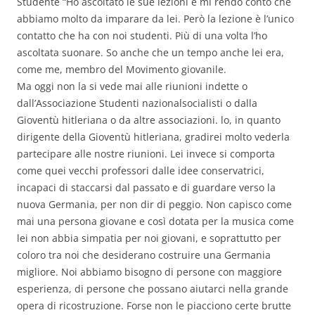
Studente “Ho ascoltato le sue lezioni e mi rendo conto che
abbiamo molto da imparare da lei. Però la lezione è l’unico
contatto che ha con noi studenti. Più di una volta l’ho
ascoltata suonare. So anche che un tempo anche lei era,
come me, membro del Movimento giovanile.
Ma oggi non la si vede mai alle riunioni indette o
dall’Associazione Studenti nazionalsocialisti o dalla
Gioventù hitleriana o da altre associazioni. lo, in quanto
dirigente della Gioventù hitleriana, gradirei molto vederla
partecipare alle nostre riunioni. Lei invece si comporta
come quei vecchi professori dalle idee conservatrici,
incapaci di staccarsi dal passato e di guardare verso la
nuova Germania, per non dir di peggio. Non capisco come
mai una persona giovane e così dotata per la musica come
lei non abbia simpatia per noi giovani, e soprattutto per
coloro tra noi che desiderano costruire una Germania
migliore. Noi abbiamo bisogno di persone con maggiore
esperienza, di persone che possano aiutarci nella grande
opera di ricostruzione. Forse non le piacciono certe brutte