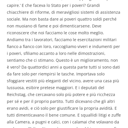
capire.’ E che faceva lo Stato per i poveri? Grandi
chiacchiere di riforme, di meravigliosi sistemi di assistenza
sociale. Ma non basta dare ai poveri quattro soldi perché
non muoiano di fame e poi dimenticarsene. Deve
riconoscere che noi facciamo le cose molto meglio.
Andiamo tra i lavoratori, facciamo le esercitazioni militari
fianco a fianco con loro, raccogliamo viveri e indumenti per
i poveri, sfiliamo accanto a loro nelle dimostrazioni,
sentiamo che ci stimano. Questo è un miglioramento, non
è vero? Da quattordici anni a questa parte tutti si sono dati
da fare solo per riempirsi le tasche. Importava solo
sfoggiare vestiti più eleganti del vicino, avere una casa più
lussuosa, esibire pretese maggiori. E i deputati del
Reichstag, che cercavano solo più potere e più ricchezza
per sé e per il proprio partito. Tutti dicevano che gli altri
erano avidi, e ciò solo per giustificare la propria avidità. E
tutti dimenticavano il bene comune. E squallidi litigi e zuffe
alla Camera, a pugni e calci, con i calamai che volavano da