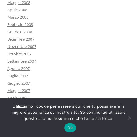
Maggio 2008
Aprile 2008
Marzo 2008
Febbraio 2008
Gennaio 2008
Dicembre 2007
Novembre 2007
Ottobre 2007
Settembre 2007
Agosto 2007
Luglio 2007
Giugno 2007
Maggio 2007
Aprile 2007
Marzo 2007
Utilizziamo i cookie per essere sicuri che tu possa avere la
Febbraio 2007
migliore esperienza sul nostro sito. Se continui ad utilizzare
questo sito noi assumiamo che tu ne sia felice.
Gennaio 2007
0
Ok