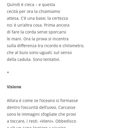
Quindi è cieca – e questa
cecità per ora la chiamiamo
attesa. C’è una base; la certezza
no: è un’altra cosa. Prima ancora
di fare la corda serve sporcarsi
le mani. Ora la prova si incentra
sulla differenza tra ricordo e chilometro,
che al buio sono uguali; sul senso
della caduta. Sono tentativi.
*
Visione
Allora è come se l’oceano si formasse
dentro l’oscurità dell’uovo. Carcasse
sono le immagini sfogliate che provi
a toccare, i resti. «Vieni». Obbedisco
e c’è un cane levriero a scucire