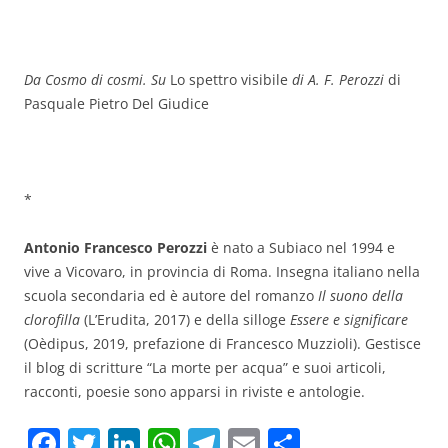
Da Cosmo di cosmi. Su
Lo spettro visibile
di A. F. Perozzi
di
Pasquale Pietro Del Giudice
*
Antonio Francesco Perozzi
è nato a Subiaco nel 1994 e
vive a Vicovaro, in provincia di Roma. Insegna italiano nella
scuola secondaria ed è autore del romanzo
Il suono della
clorofilla
(L’Erudita, 2017) e della silloge
Essere e significare
(Oèdipus, 2019, prefazione di Francesco Muzzioli). Gestisce
il blog di scritture “La morte per acqua” e suoi articoli,
racconti, poesie sono apparsi in riviste e antologie.
F
T
Li
W
T
E
C