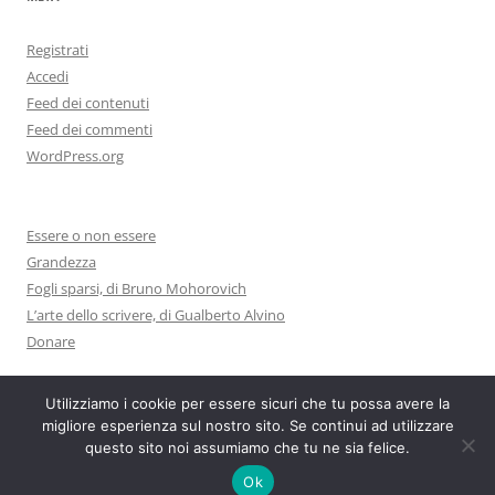
Registrati
Accedi
Feed dei contenuti
Feed dei commenti
WordPress.org
Essere o non essere
Grandezza
Fogli sparsi, di Bruno Mohorovich
L’arte dello scrivere, di Gualberto Alvino
Donare
Utilizziamo i cookie per essere sicuri che tu possa avere la
migliore esperienza sul nostro sito. Se continui ad utilizzare
questo sito noi assumiamo che tu ne sia felice.
Proudly powered by WordPress
Ok