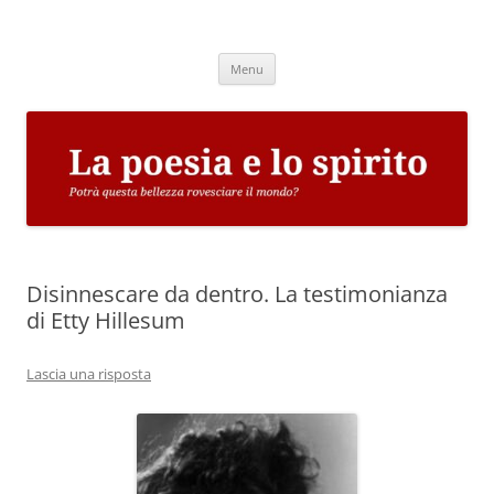
Vai
al
La poesia e lo spirito
contenuto
Potrà questa bellezza rovesciare il mondo?
Menu
Disinnescare da dentro. La testimonianza
di Etty Hillesum
Lascia una risposta