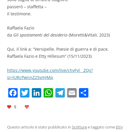
passerò – staffetta –
il testimone.
Raffaela Fazio
da
Gli spostamenti del desiderio
(Moretti&Vitali, 2023)
Qui, il link a: “Versipelle. Poesie di guerra e di pace.
Raffaela Fazio e Etty Hillesum” (15/11/2023)
https://www.youtube.com/live/chvFyl__ZQs?
si=lURcPwnnZ25vmJMp
F
T
Li
W
T
E
C
a
w
n
h
el
m
o
9
c
itt
k
at
e
ai
n
e
er
e
s
gr
l
di
b
dI
A
a
vi
Questo articolo è stato pubblicato in
Scritture
e taggato come
Etty