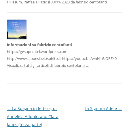
Hillesum
,
Raffaela Fazio
il
30/11/2023
da
fabrizio centofanti
o
n
p
m
di
o
p
k
Informazioni su fabrizio centofanti
https://gesuperatei.wordpress.com
http://www.lapoesiaelospirito.it https://youtu.be/wnH1GlOPZk0
Visualizza tutti gli articoli di fabrizio centofanti
→
Navigazione
←
La Spagna in lettere, di
La Signora Adele
→
articolo
Annelisa Addolorato. Clara
Janés (terza parte)