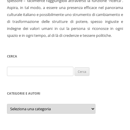
spessore – facilmente raggiungibili attraverso la funzione “ricerca”.
Aspira, in tal modo, a essere una presenza efficace nel panorama
culturale italiano e possibilmente uno strumento di cambiamento e
di trasformazione delle strutture di potere, spesso ingiuste e
indegne dei valori umani in cui la persona si riconosce in ogni
spazio e in ogni tempo, al di là di credenze e tessere politiche.
CERCA
Ricerca
per:
CATEGORIE E AUTORI
Categorie
e
autori