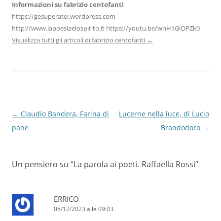
Informazioni su fabrizio centofanti
https://gesuperatei.wordpress.com
http://www.lapoesiaelospirito.it https://youtu.be/wnH1GlOPZk0
Visualizza tutti gli articoli di fabrizio centofanti
→
Navigazione
←
Claudio Bandera, Farina di
Lucerne nella luce, di Lucio
articolo
pane
Brandodoro
→
Un pensiero su “
La parola ai poeti. Raffaella Rossi
”
ERRICO
08/12/2023 alle 09:03