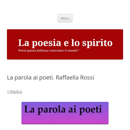
Vai
al
La poesia e lo spirito
contenuto
Potrà questa bellezza rovesciare il mondo?
Menu
La parola ai poeti. Raffaella Rossi
1 Replica