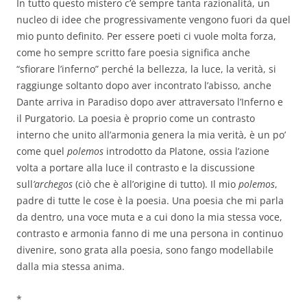
In tutto questo mistero c’è sempre tanta razionalità, un
nucleo di idee che progressivamente vengono fuori da quel
mio punto definito. Per essere poeti ci vuole molta forza,
come ho sempre scritto fare poesia significa anche
“sfiorare l’inferno” perché la bellezza, la luce, la verità, si
raggiunge soltanto dopo aver incontrato l’abisso, anche
Dante arriva in Paradiso dopo aver attraversato l’Inferno e
il Purgatorio. La poesia è proprio come un contrasto
interno che unito all’armonia genera la mia verità, è un po’
come quel
polemos
introdotto da Platone, ossia l’azione
volta a portare alla luce il contrasto e la discussione
sull
’archegos
(ciò che è all’origine di tutto). Il mio
polemos
,
padre di tutte le cose è la poesia. Una poesia che mi parla
da dentro, una voce muta e a cui dono la mia stessa voce,
contrasto e armonia fanno di me una persona in continuo
divenire, sono grata alla poesia, sono fango modellabile
dalla mia stessa anima.
*