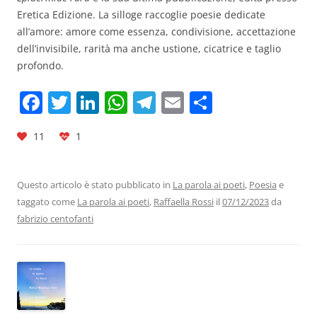
Eretica Edizione. La silloge raccoglie poesie dedicate
all’amore: amore come essenza, condivisione, accettazione
dell’invisibile, rarità ma anche ustione, cicatrice e taglio
profondo.
F
T
Li
W
T
E
C
a
w
n
h
el
m
o
11
1
c
itt
k
at
e
ai
n
e
er
e
s
gr
l
di
b
dI
A
a
vi
Questo articolo è stato pubblicato in
La parola ai poeti
,
Poesia
e
taggato come
La parola ai poeti
,
Raffaella Rossi
il
07/12/2023
da
o
n
p
m
di
fabrizio centofanti
o
p
k