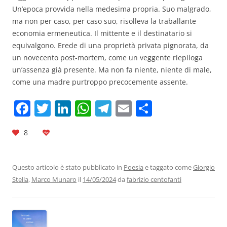
Un’epoca provvida nella medesima propria. Suo malgrado,
ma non per caso, per caso suo, risolleva la traballante
economia ermeneutica. Il mittente e il destinatario si
equivalgono. Erede di una proprietà privata pignorata, da
un novecento post-mortem, come un veggente riepiloga
un’assenza già presente. Ma non fa niente, niente di male,
come una madre purtroppo precocemente assente.
F
T
Li
W
T
E
C
a
w
n
h
el
m
o
8
c
itt
k
at
e
ai
n
e
er
e
s
gr
l
di
b
dI
A
a
vi
Questo articolo è stato pubblicato in
Poesia
e taggato come
Giorgio
Stella
,
Marco Munaro
il
14/05/2024
da
fabrizio centofanti
o
n
p
m
di
o
p
k