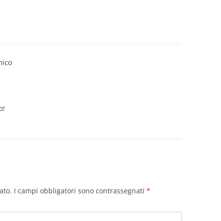
nico
o!
ato.
I campi obbligatori sono contrassegnati
*