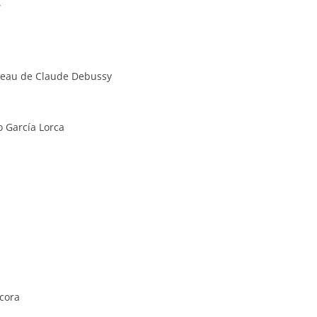
”
beau de Claude Debussy
co García Lorca
ccora