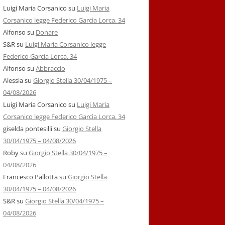
Luigi Maria Corsanico
su
Luigi Maria
Corsanico legge Federico Garcìa Lorca. 34
Alfonso
su
Donare
S&R
su
Luigi Maria Corsanico legge
Federico Garcìa Lorca. 34
Alfonso
su
Abbraccio
Alessia
su
Giorgio Stella 30/04/1975 –
04/08/2026
Luigi Maria Corsanico
su
Luigi Maria
Corsanico legge Federico Garcìa Lorca. 34
giselda pontesilli
su
Giorgio Stella
30/04/1975 – 04/08/2026
Roby
su
Giorgio Stella 30/04/1975 –
04/08/2026
Francesco Pallotta
su
Giorgio Stella
30/04/1975 – 04/08/2026
S&R
su
Giorgio Stella 30/04/1975 –
04/08/2026