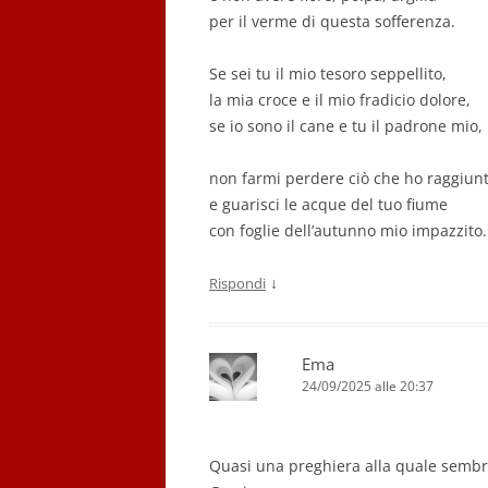
per il verme di questa sofferenza.
Se sei tu il mio tesoro seppellito,
la mia croce e il mio fradicio dolore,
se io sono il cane e tu il padrone mio,
non farmi perdere ciò che ho raggiun
e guarisci le acque del tuo fiume
con foglie dell’autunno mio impazzito.
↓
Rispondi
Ema
24/09/2025 alle 20:37
Quasi una preghiera alla quale sembr