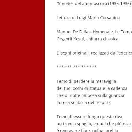
“Sonetos del amor oscuro (1935-1936)
Lettura di Luigi Maria Corsanico
Manuel De Falla – Homenaje, Le Tom
Grygorii Koval, chitarra classica
Disegni originali, realizzati da Federi
*** *** *** *** ***
Temo di perdere la meraviglia
dei tuoi occhi di statua e la cadenza
che di notte mi posa sulla guancia
la rosa solitaria del respiro.
Temo di essere lungo questa riva
un tronco spoglio, e quel che più m’a
è non avere fiore, polpa, argilla