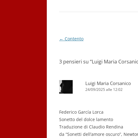
Navigazione
←
Contento
articolo
3 pensieri su “
Luigi Maria Corsani
Luigi Maria Corsanico
24/09/2025 alle 12:02
Federico García Lorca
Sonetto del dolce lamento
Traduzione di Claudio Rendina
da “Sonetti dell’amore oscuro”, Newt