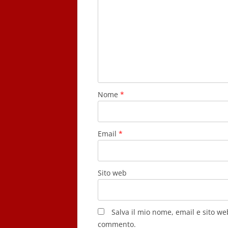
Nome
*
Email
*
Sito web
Salva il mio nome, email e sito w
commento.