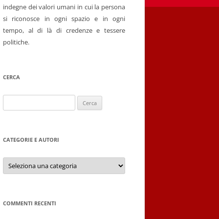
indegne dei valori umani in cui la persona
si riconosce in ogni spazio e in ogni
tempo, al di là di credenze e tessere
politiche.
CERCA
Ricerca
per:
CATEGORIE E AUTORI
Categorie
e
autori
COMMENTI RECENTI