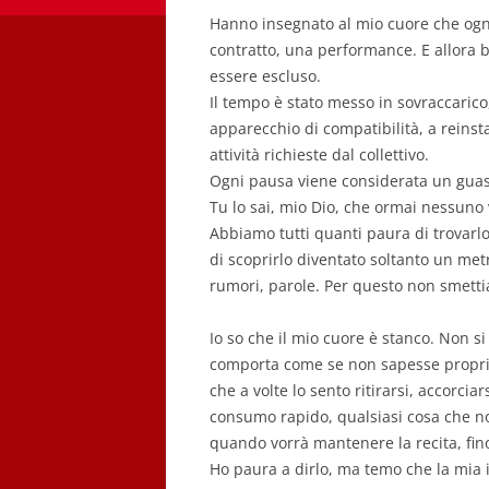
Hanno insegnato al mio cuore che ogni
contratto, una performance. E allora b
essere escluso.
Il tempo è stato messo in sovraccarico,
apparecchio di compatibilità, a reinst
attività richieste dal collettivo.
Ogni pausa viene considerata un guast
Tu lo sai, mio Dio, che ormai nessuno v
Abbiamo tutti quanti paura di trovarlo
di scoprirlo diventato soltanto un met
rumori, parole. Per questo non smetti
Io so che il mio cuore è stanco. Non si
comporta come se non sapesse propri
che a volte lo sento ritirarsi, accorci
consumo rapido, qualsiasi cosa che no
quando vorrà mantenere la recita, fin
Ho paura a dirlo, ma temo che la mia 