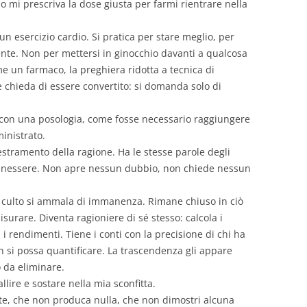
 mi prescriva la dose giusta per farmi rientrare nella
 un esercizio cardio. Si pratica per stare meglio, per
mente. Non per mettersi in ginocchio davanti a qualcosa
me un farmaco, la preghiera ridotta a tecnica di
 chieda di essere convertito: si domanda solo di
to con una posologia, come fosse necessario raggiungere
inistrato.
destramento della ragione. Ha le stesse parole degli
 benessere. Non apre nessun dubbio, non chiede nessun
a culto si ammala di immanenza. Rimane chiuso in ciò
surare. Diventa ragioniere di sé stesso: calcola i
a i rendimenti. Tiene i conti con la precisione di chi ha
 si possa quantificare. La trascendenza gli appare
 da eliminare.
llire e sostare nella mia sconfitta.
nte, che non produca nulla, che non dimostri alcuna