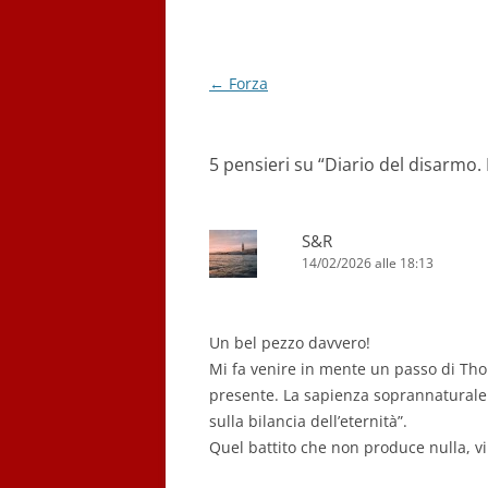
Navigazione
←
Forza
articolo
5 pensieri su “
Diario del disarmo. 
S&R
14/02/2026 alle 18:13
Un bel pezzo davvero!
Mi fa venire in mente un passo di Thoma
presente. La sapienza soprannaturale 
sulla bilancia dell’eternità”.
Quel battito che non produce nulla, vib