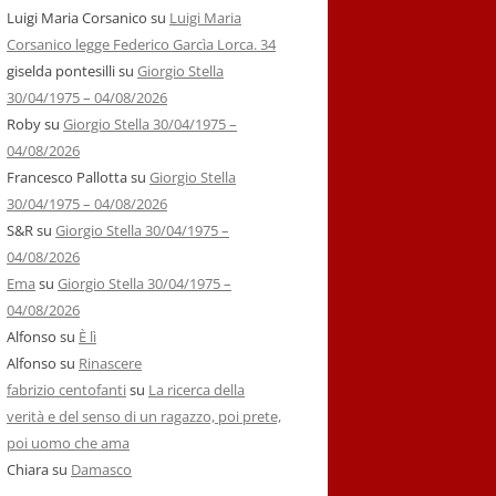
Luigi Maria Corsanico
su
Luigi Maria
Corsanico legge Federico Garcìa Lorca. 34
giselda pontesilli
su
Giorgio Stella
30/04/1975 – 04/08/2026
Roby
su
Giorgio Stella 30/04/1975 –
04/08/2026
Francesco Pallotta
su
Giorgio Stella
30/04/1975 – 04/08/2026
S&R
su
Giorgio Stella 30/04/1975 –
04/08/2026
Ema
su
Giorgio Stella 30/04/1975 –
04/08/2026
Alfonso
su
È lì
Alfonso
su
Rinascere
fabrizio centofanti
su
La ricerca della
verità e del senso di un ragazzo, poi prete,
poi uomo che ama
Chiara
su
Damasco