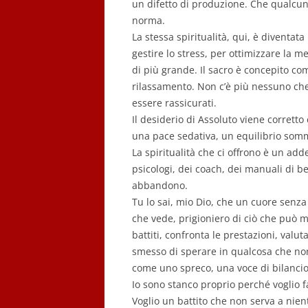
un difetto di produzione. Che qualcuno
norma.
La stessa spiritualità, qui, è diventata
gestire lo stress, per ottimizzare la 
di più grande. Il sacro è concepito co
rilassamento. Non c’è più nessuno che
essere rassicurati.
Il desiderio di Assoluto viene corret
una pace sedativa, un equilibrio somm
La spiritualità che ci offrono è un ad
psicologi, dei coach, dei manuali di
abbandono.
Tu lo sai, mio Dio, che un cuore senz
che vede, prigioniero di ciò che può mi
battiti, confronta le prestazioni, valut
smesso di sperare in qualcosa che non
come uno spreco, una voce di bilancio
Io sono stanco proprio perché voglio fa
Voglio un battito che non serva a nie