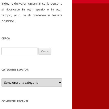
indegne dei valori umani in cui la persona
si riconosce in ogni spazio e in ogni
tempo, al di là di credenze e tessere
politiche.
CERCA
Ricerca
per:
CATEGORIE E AUTORI
Categorie
e
autori
COMMENTI RECENTI