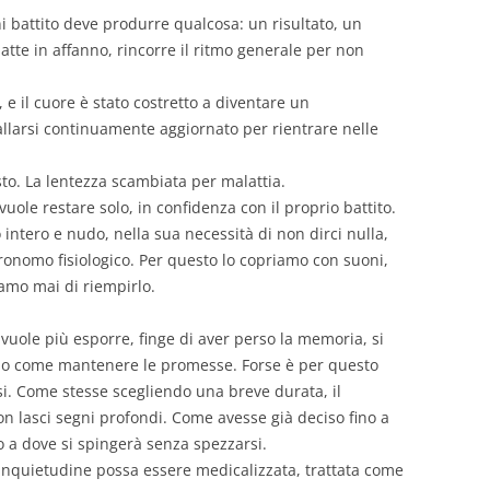
 battito deve produrre qualcosa: un risultato, un
atte in affanno, rincorre il ritmo generale per non
 e il cuore è stato costretto a diventare un
allarsi continuamente aggiornato per rientrare nelle
o. La lentezza scambiata per malattia.
uole restare solo, in confidenza con il proprio battito.
 intero e nudo, nella sua necessità di non dirci nulla,
ronomo fisiologico. Per questo lo copriamo con suoni,
amo mai di riempirlo.
 vuole più esporre, finge di aver perso la memoria, si
o come mantenere le promesse. Forse è per questo
arsi. Come stesse scegliendo una breve durata, il
n lasci segni profondi. Come avesse già deciso fino a
o a dove si spingerà senza spezzarsi.
inquietudine possa essere medicalizzata, trattata come