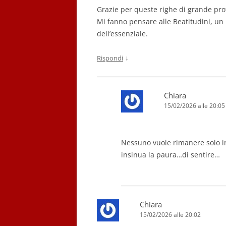
Grazie per queste righe di grande pro
Mi fanno pensare alle Beatitudini, un p
dell’essenziale.
↓
Rispondi
Chiara
15/02/2026 alle 20:05
Nessuno vuole rimanere solo in
insinua la paura…di sentire…
Chiara
15/02/2026 alle 20:02