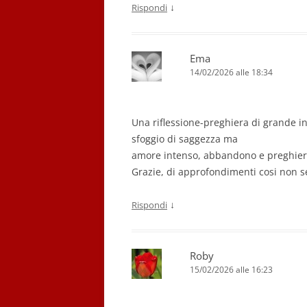
↓
Rispondi
Ema
14/02/2026 alle 18:34
Una riflessione-preghiera di grande i
sfoggio di saggezza ma
amore intenso, abbandono e preghier
Grazie, di approfondimenti cosi non 
↓
Rispondi
Roby
15/02/2026 alle 16:23