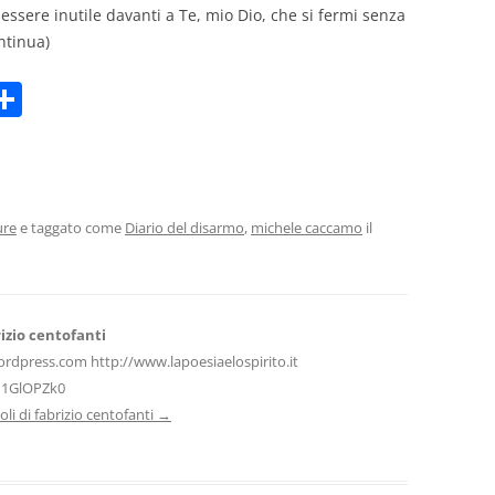
essere inutile davanti a Te, mio Dio, che si fermi senza
ontinua)
C
m
o
i
n
di
vi
ure
e taggato come
Diario del disarmo
,
michele caccamo
il
di
izio centofanti
ordpress.com http://www.lapoesiaelospirito.it
H1GlOPZk0
icoli di fabrizio centofanti
→