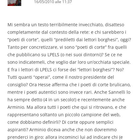
16/05/2010 alle 11:37
Mi sembra un testo terribilmente invecchiato, disatteso
completamente dal contesto della rete: e chi sarebbero i
“poeti di corte”, quelli “prediletti dai lettori borghesi”, oggi?
Tanto per concretizzare, vi sono “poeti di corte” fra quelli
che pubblicano su LPELS (o nei suoi dintorni)? Se ce ne
sono indicatemeli, che voglio dar loro un’occhiata speciale.
E fra i lettori di LPELS ci forse dei “lettori borghesi”? No?
Tutti quanti “operai”, come il nostro presidente del
consiglio? Ora Hesse afferma che i poeti di corte brulicano,
mentre i poeti autentici sono invece rari. Anche Sannelli lo
ha sempre detto (4 in un secolo!) e recentemente anche
Arminio. Ma allora tutti i poeti che qui si ritrovano, e che
rappresentano soltanto un piccolo campione del web,
come dobbiamo definirli? Di corte oppure semplici
aspiranti? Arminio diceva anche che non dovremmo
prenderci in giro: allora incominci lui ad indicare chi (e