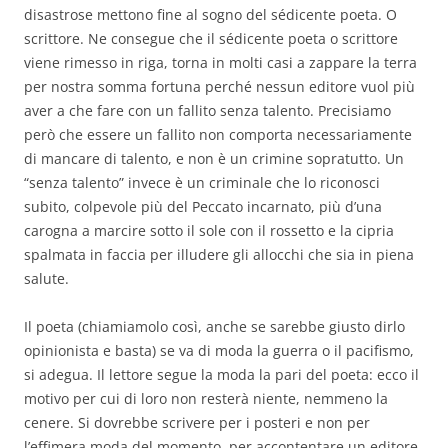
disastrose mettono fine al sogno del sédicente poeta. O
scrittore. Ne consegue che il sédicente poeta o scrittore
viene rimesso in riga, torna in molti casi a zappare la terra
per nostra somma fortuna perché nessun editore vuol più
aver a che fare con un fallito senza talento. Precisiamo
però che essere un fallito non comporta necessariamente
di mancare di talento, e non è un crimine sopratutto. Un
“senza talento” invece è un criminale che lo riconosci
subito, colpevole più del Peccato incarnato, più d’una
carogna a marcire sotto il sole con il rossetto e la cipria
spalmata in faccia per illudere gli allocchi che sia in piena
salute.
Il poeta (chiamiamolo così, anche se sarebbe giusto dirlo
opinionista e basta) se va di moda la guerra o il pacifismo,
si adegua. Il lettore segue la moda la pari del poeta: ecco il
motivo per cui di loro non resterà niente, nemmeno la
cenere. Si dovrebbe scrivere per i posteri e non per
l’effimera moda del momento, per accontentare un editore,