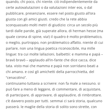
quando, chi poco, chi niente. ciò indipendentemente da
certe autovalutazioni o da valutazioni inter eos, o dal
pubblicare, presenziare, essere nel posto giusto all’ora
giusta con gli amici giusti. credo che la rete abbia
sconquassato molti metri di giudizio: circa un secolo più
tardi dalle parole, già superate allora, di herman hesse (ma
quale corona di spine, via!) il quadro è molto problematico,
o meglio, purtroppo, non problematico affatto. niente di cui
parlare, non una lingua poetica riconoscibile, ma mille
lingue: tra cui molte lallazioni, balbettii: e mamma e papà –
bravò bravò – applaudo all’in-fante che dice cacca, dice
tata. visto mai che mamma e papà non sorridano beati a
chi amano. e così gli amichetti della parrocchietta, del
“cenacolino”.
continuiamo tuttavia a scrivere: non fa male a nessuno. si
può fare a meno di leggere, di commentare, di acquistare,
di partecipare, di approvare, di applaudire, di rimbrottare.
c’è davvero posto per tutti. semmai ci sarà storia, qualcuno
passerà. le maglie della storia di solito sono strette, con