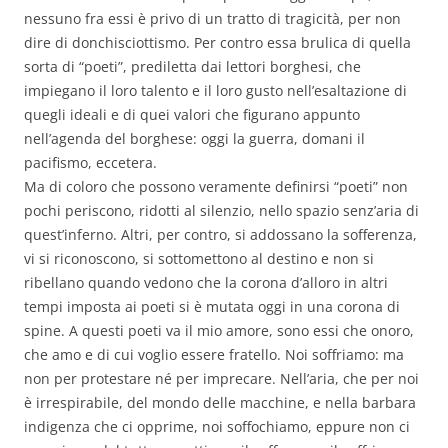
nessuno fra essi è privo di un tratto di tragicità, per non
dire di donchisciottismo. Per contro essa brulica di quella
sorta di “poeti”, prediletta dai lettori borghesi, che
impiegano il loro talento e il loro gusto nell’esaltazione di
quegli ideali e di quei valori che figurano appunto
nell’agenda del borghese: oggi la guerra, domani il
pacifismo, eccetera.
Ma di coloro che possono veramente definirsi “poeti” non
pochi periscono, ridotti al silenzio, nello spazio senz’aria di
quest’inferno. Altri, per contro, si addossano la sofferenza,
vi si riconoscono, si sottomettono al destino e non si
ribellano quando vedono che la corona d’alloro in altri
tempi imposta ai poeti si è mutata oggi in una corona di
spine. A questi poeti va il mio amore, sono essi che onoro,
che amo e di cui voglio essere fratello. Noi soffriamo: ma
non per protestare né per imprecare. Nell’aria, che per noi
è irrespirabile, del mondo delle macchine, e nella barbara
indigenza che ci opprime, noi soffochiamo, eppure non ci