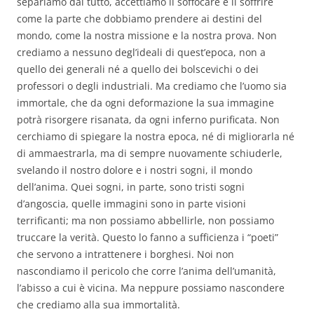
separiamo dal tutto, accettiamo il soffocare e il soffrire
come la parte che dobbiamo prendere ai destini del
mondo, come la nostra missione e la nostra prova. Non
crediamo a nessuno degl’ideali di quest’epoca, non a
quello dei generali né a quello dei bolscevichi o dei
professori o degli industriali. Ma crediamo che l’uomo sia
immortale, che da ogni deformazione la sua immagine
potrà risorgere risanata, da ogni inferno purificata. Non
cerchiamo di spiegare la nostra epoca, né di migliorarla né
di ammaestrarla, ma di sempre nuovamente schiuderle,
svelando il nostro dolore e i nostri sogni, il mondo
dell’anima. Quei sogni, in parte, sono tristi sogni
d’angoscia, quelle immagini sono in parte visioni
terrificanti; ma non possiamo abbellirle, non possiamo
truccare la verità. Questo lo fanno a sufficienza i “poeti”
che servono a intrattenere i borghesi. Noi non
nascondiamo il pericolo che corre l’anima dell’umanità,
l’abisso a cui è vicina. Ma neppure possiamo nascondere
che crediamo alla sua immortalità.