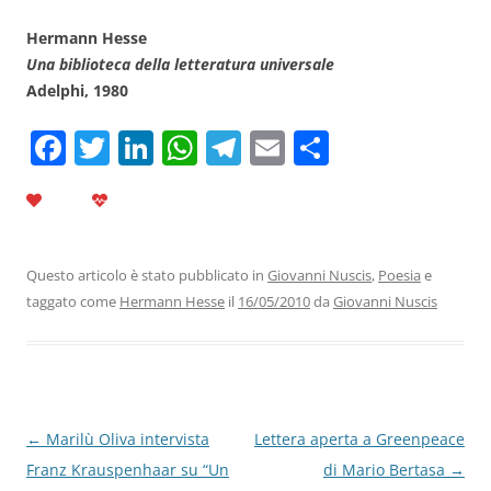
Hermann Hesse
Una biblioteca della letteratura universale
Adelphi, 1980
F
T
Li
W
T
E
C
a
w
n
h
el
m
o
c
itt
k
at
e
ai
n
e
er
e
s
gr
l
di
b
dI
A
a
vi
Questo articolo è stato pubblicato in
Giovanni Nuscis
,
Poesia
e
taggato come
Hermann Hesse
il
16/05/2010
da
Giovanni Nuscis
o
n
p
m
di
o
p
k
Navigazione
←
Marilù Oliva intervista
Lettera aperta a Greenpeace
articolo
Franz Krauspenhaar su “Un
di Mario Bertasa
→