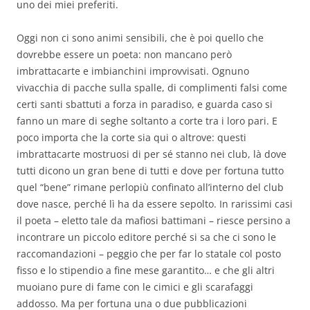
uno dei miei preferiti.
Oggi non ci sono animi sensibili, che è poi quello che
dovrebbe essere un poeta: non mancano però
imbrattacarte e imbianchini improvvisati. Ognuno
vivacchia di pacche sulla spalle, di complimenti falsi come
certi santi sbattuti a forza in paradiso, e guarda caso si
fanno un mare di seghe soltanto a corte tra i loro pari. E
poco importa che la corte sia qui o altrove: questi
imbrattacarte mostruosi di per sé stanno nei club, là dove
tutti dicono un gran bene di tutti e dove per fortuna tutto
quel “bene” rimane perlopiù confinato all’interno del club
dove nasce, perché lì ha da essere sepolto. In rarissimi casi
il poeta – eletto tale da mafiosi battimani – riesce persino a
incontrare un piccolo editore perché si sa che ci sono le
raccomandazioni – peggio che per far lo statale col posto
fisso e lo stipendio a fine mese garantito… e che gli altri
muoiano pure di fame con le cimici e gli scarafaggi
addosso. Ma per fortuna una o due pubblicazioni