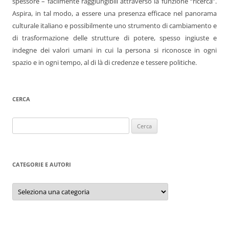
spessore – facilmente raggiungibili attraverso la funzione “ricerca”.
Aspira, in tal modo, a essere una presenza efficace nel panorama
culturale italiano e possibilmente uno strumento di cambiamento e
di trasformazione delle strutture di potere, spesso ingiuste e
indegne dei valori umani in cui la persona si riconosce in ogni
spazio e in ogni tempo, al di là di credenze e tessere politiche.
CERCA
Ricerca
per:
CATEGORIE E AUTORI
Categorie
e
autori