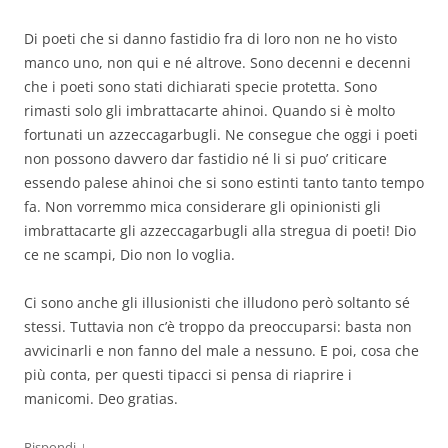
Di poeti che si danno fastidio fra di loro non ne ho visto
manco uno, non qui e né altrove. Sono decenni e decenni
che i poeti sono stati dichiarati specie protetta. Sono
rimasti solo gli imbrattacarte ahinoi. Quando si è molto
fortunati un azzeccagarbugli. Ne consegue che oggi i poeti
non possono davvero dar fastidio né li si puo’ criticare
essendo palese ahinoi che si sono estinti tanto tanto tempo
fa. Non vorremmo mica considerare gli opinionisti gli
imbrattacarte gli azzeccagarbugli alla stregua di poeti! Dio
ce ne scampi, Dio non lo voglia.
Ci sono anche gli illusionisti che illudono però soltanto sé
stessi. Tuttavia non c’è troppo da preoccuparsi: basta non
avvicinarli e non fanno del male a nessuno. E poi, cosa che
più conta, per questi tipacci si pensa di riaprire i
manicomi. Deo gratias.
↓
Rispondi