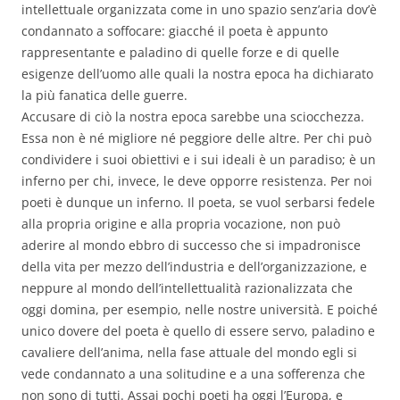
intellettuale organizzata come in uno spazio senz’aria dov’è
condannato a soffocare: giacché il poeta è appunto
rappresentante e paladino di quelle forze e di quelle
esigenze dell’uomo alle quali la nostra epoca ha dichiarato
la più fanatica delle guerre.
Accusare di ciò la nostra epoca sarebbe una sciocchezza.
Essa non è né migliore né peggiore delle altre. Per chi può
condividere i suoi obiettivi e i sui ideali è un paradiso; è un
inferno per chi, invece, le deve opporre resistenza. Per noi
poeti è dunque un inferno.
Il poeta, se vuol serbarsi fedele
alla propria origine e alla propria vocazione, non può
aderire al mondo ebbro di successo che si impadronisce
della vita per mezzo dell’industria e dell’organizzazione, e
neppure al mondo dell’intellettualità razionalizzata che
oggi domina, per esempio, nelle nostre università. E poiché
unico dovere del poeta è quello di essere servo, paladino e
cavaliere dell’anima, nella fase attuale del mondo egli si
vede condannato a una solitudine e a una sofferenza che
non sono di tutti. Assai pochi poeti ha oggi l’Europa, e