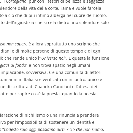
. Il
Cortegiano
, pur con i tesori di bellezza e saggezza
endore della vita della corte, l’ama e vuole farcela
to a ciò che di più intimo alberga nel cuore dell’uomo,
uto dell’ingiustizia che si cela dietro uno splendore solo
so non sapere
è allora soprattutto uno scrigno che
ndiani e di molte persone di questo tempo e di ogni
ò che rende unico l’“
Universo noi
”. È questa la funzione
 giace al fondo
” e non trova spazio negli umani
mplacabile, sovversiva. C’è una comunità di lettori
ni anni in Italia si è verificato un incontro, unico e
ione di scrittura di Chandra Candiani e l’attesa dei
 atto per capire cos’è la poesia, quando la poesia
hiarazione di nichilismo o una rinuncia a prendere
o per l’impossibilità di sostenere un’identità e
 “
Codesto solo oggi possiamo dirti, / ciò che non siamo,