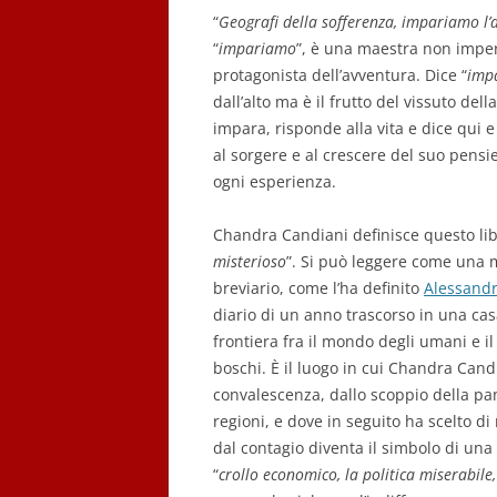
“
Geografi della sofferenza, impariamo l’a
“
impariamo
”, è una maestra non impera
protagonista dell’avventura. Dice “
imp
dall’alto ma è il frutto del vissuto de
impara, risponde alla vita e dice qui e
al sorgere e al crescere del suo pensie
ogni esperienza.
Chandra Candiani definisce questo lib
misterioso
”. Si può leggere come una 
breviario, come l’ha definito
Alessandr
diario di un anno trascorso in una cas
frontiera fra il mondo degli umani e 
boschi. È il luogo in cui Chandra Candi
convalescenza, dallo scoppio della pa
regioni, e dove in seguito ha scelto di
dal contagio diventa il simbolo di una 
“
crollo economico, la politica miserabile,