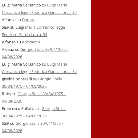
Luigi Maria Corsanico
su
Luigi Maria
Corsanico legge Federico Garcìa Lorca. 34
Alfonso
su
Donare
S&R
su
Luigi Maria Corsanico legge
Federico Garcìa Lorca. 34
Alfonso
su
Abbraccio
Alessia
su
Giorgio Stella 30/04/1975 –
04/08/2026
Luigi Maria Corsanico
su
Luigi Maria
Corsanico legge Federico Garcìa Lorca. 34
giselda pontesilli
su
Giorgio Stella
30/04/1975 – 04/08/2026
Roby
su
Giorgio Stella 30/04/1975 –
04/08/2026
Francesco Pallotta
su
Giorgio Stella
30/04/1975 – 04/08/2026
S&R
su
Giorgio Stella 30/04/1975 –
04/08/2026