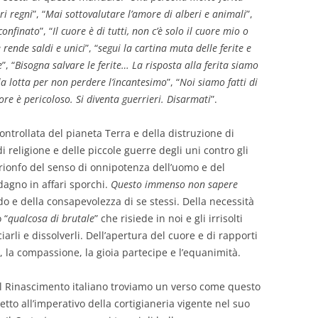
ri regni
”, “
Mai sottovalutare l’amore di alberi e animali
”,
confinato
”, “
Il cuore è di tutti, non c’è solo il cuore mio o
 rende saldi e unici
”, “
segui la cartina muta delle ferite e
e
”, “
Bisogna salvare le ferite… La risposta alla ferita siamo
e la lotta per non perdere l’incantesimo
”, “
Noi siamo fatti di
ore è pericoloso. Si diventa guerrieri. Disarmati
”.
ontrollata del pianeta Terra e della distruzione di
i religione e delle piccole guerre degli uni contro gli
l trionfo del senso di onnipotenza dell’uomo e del
dagno in affari sporchi.
Questo immenso non sapere
o e della consapevolezza di se stessi. Della necessità
 “
qualcosa di brutale
” che risiede in noi e gli irrisolti
iarli e dissolverli. Dell’apertura del cuore e di rapporti
, la compassione, la gioia partecipe e l’equanimità.
el Rinascimento italiano troviamo un verso come questo
tto all’imperativo della cortigianeria vigente nel suo