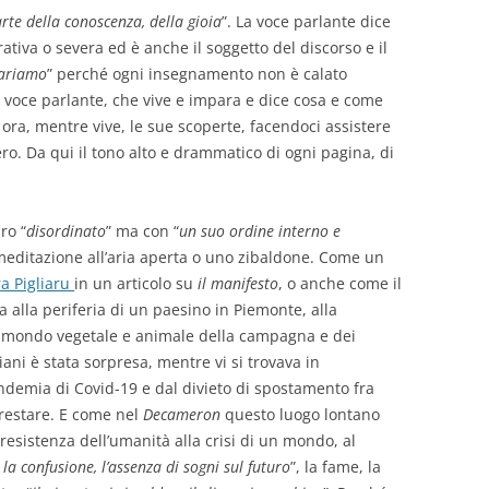
rte della conoscenza, della gioia
”. La voce parlante dice
tiva o severa ed è anche il soggetto del discorso e il
ariamo
” perché ogni insegnamento non è calato
lla voce parlante, che vive e impara e dice cosa e come
 ora, mentre vive, le sue scoperte, facendoci assistere
ro. Da qui il tono alto e drammatico di ogni pagina, di
ro “
disordinato
” ma con “
un suo ordine interno e
meditazione all’aria aperta o uno zibaldone. Come un
a Pigliaru
in un articolo su
il manifesto
, o anche come il
a alla periferia di un paesino in Piemonte, alla
il mondo vegetale e animale della campagna e dei
ani è stata sorpresa, mentre vi si trovava in
ndemia di Covid-19 e dal divieto di spostamento fra
 restare. E come nel
Decameron
questo luogo lontano
resistenza dell’umanità alla crisi di un mondo, al
 la confusione, l’assenza di sogni sul futuro
”, la fame, la