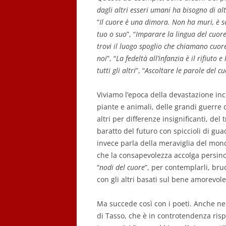
dagli altri esseri umani ha bisogno di alt
“
Il cuore
è una dimora. Non ha muri, è s
tuo o suo
”, “
Imparare la lingua del cuore
trovi il luogo spoglio che chiamano cuor
noi
”, “
La fedeltà all’infanzia è il rifiuto 
tutti gli altri
”, “
Ascoltare le parole del cu
Viviamo l’epoca della devastazione inc
piante e animali, delle grandi guerre d
altri per differenze insignificanti, de
baratto del futuro con spiccioli di gua
invece parla della meraviglia del mond
che la consapevolezza accolga persino
“
nodi del cuore
”, per contemplarli, bruc
con gli altri basati sul bene amorevole
Ma succede così con i poeti. Anche n
di Tasso, che è in controtendenza rispe