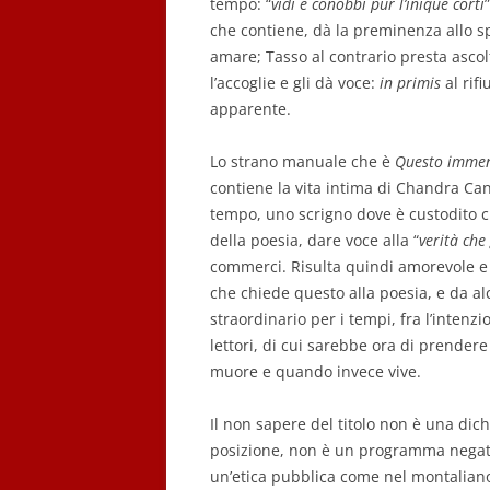
tempo: “
vidi e conobbi pur l’inique corti
”
che contiene, dà la preminenza allo spl
amare; Tasso al contrario presta ascol
l’accoglie e gli dà voce:
in primis
al rifi
apparente.
Lo strano manuale che è
Questo immen
contiene la vita intima di Chandra Ca
tempo, uno scrigno dove è custodito ci
della poesia, dare voce alla “
verità che
commerci. Risulta quindi amorevole e i
che chiede questo alla poesia, e da alcu
straordinario per i tempi, fra l’intenz
lettori, di cui sarebbe ora di prendere
muore e quando invece vive.
Il non sapere del titolo non è una dic
posizione, non è un programma negativ
un’etica pubblica come nel montaliano