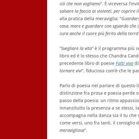
ciò che non vogliamo
”. È viceversa l’in
salvare la faccia ai violenti, per coprire
alla pratica della meraviglia: “
Guardarsi
casa, mare e guardare con sguardo che i
cura anche il cuore più ferito della terra
“
Svegliare la vita
” è il programma più 
libro ed è lo stesso che Chandra Candia
precedente libro di poesie
Fatti vivo
(E
tornare vivi
”, fiduciosa com’è che le par
Parlo di poesia nel parlare di questo l
distinzione fra prosa e poesia perde s
passo della poesia: un ritmo appassio
innanzitutto la presenza a se stessi, la
accompagna nella danza sia il tu che s
come versi, uno fra tanti, il consiglio 
meravigliosa
”.