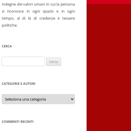
indegne dei valori umani in cui la persona
si riconosce in ogni spazio e in ogni
tempo, al di là di credenze e tessere
politiche.
CERCA
Ricerca
per:
CATEGORIE E AUTORI
Categorie
e
autori
COMMENTI RECENTI