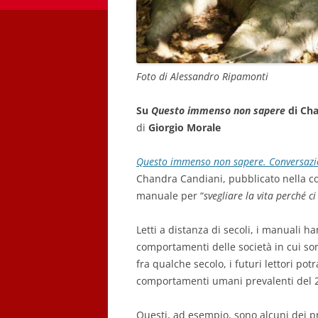
Foto di Alessandro Ripamonti
Su
Questo immenso non sapere
di Cha
di
Giorgio Morale
Questo immenso non sapere. Conversazio
Chandra Candiani, pubblicato nella col
manuale per “
svegliare la vita perché 
Letti a distanza di secoli, i manuali 
comportamenti delle società in cui sono
fra qualche secolo, i futuri lettori po
comportamenti umani prevalenti del 
Questi, ad esempio, sono alcuni dei p