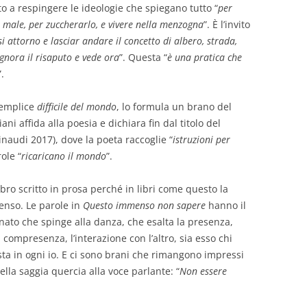
vito a respingere le ideologie che spiegano tutto “
per
 il male, per zuccherarlo, e vivere nella menzogna
”. È l’invito
 attorno e lasciar andare il concetto di albero, strada,
gnora il risaputo e vede ora
”. Questa “
è una pratica che
”.
semplice
difficile del mondo
, lo formula un brano del
ni affida alla poesia e dichiara fin dal titolo del
inaudi 2017), dove la poeta raccoglie “
istruzioni per
ole “
ricaricano il mondo
”.
ibro scritto in prosa perché in libri come questo la
enso. Le parole in
Questo immenso non sapere
hanno il
nato che spinge alla danza, che esalta la presenza,
 compresenza, l’interazione con l’altro, sia esso chi
ta in ogni io. E ci sono brani che rimangono impressi
della saggia quercia alla voce parlante: “
Non essere