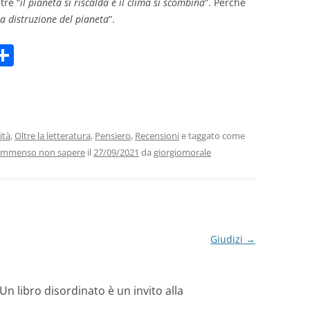
tre “
il pianeta si riscalda e il clima si scombina
”. Perché
la distruzione del pianeta
”.
C
m
o
i
n
di
vi
ità
,
Oltre la letteratura
,
Pensiero
,
Recensioni
e taggato come
immenso non sapere
il
27/09/2021
da
giorgiomorale
di
Giudizi
→
n libro disordinato è un invito alla