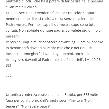
piuttosto di colui che ha il potere di far perire nella Geènna
e l’anima e il corpo.
Due passeri non si vendono forse per un soldo? Eppure
nemmeno uno di essi cadrà a terra senza il volere del
Padre vostro. Perfino i capelli del vostro capo sono tutti
contati. Non abbiate dunque paura: voi valete più di molti
passeri!
Perciò
chiunque mi riconoscerà davanti agli uomini, anch’io
lo riconoscerò davanti al Padre mio che è nei cieli; chi
invece mi rinnegherà davanti agli uomini, anch’io lo
rinnegherò davanti al Padre mio che è nei cieli”. [Mt 10,26-
33]
***
Un’antica credenza vuole che, nella Bibbia, per 365 volte
(una per ogni giorno dell’anno) risuoni l’invito a “Non
temere”, “Non avere paura”.