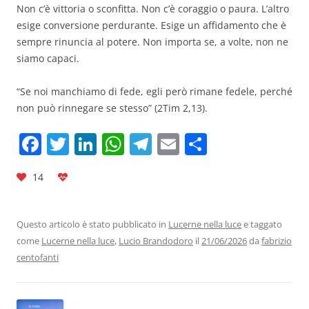
Non c’è vittoria o sconfitta. Non c’è coraggio o paura. L’altro
esige conversione perdurante. Esige un affidamento
che è
sempre rinuncia al potere. Non importa se, a volte, non ne
siamo capaci.
“Se noi manchiamo di fede, egli però rimane fedele, perché
non può rinnegare se stesso” (2Tim 2,13).
F
T
Li
W
T
E
C
a
w
n
h
el
m
o
14
c
itt
k
at
e
ai
n
e
er
e
s
gr
l
di
b
dI
A
a
vi
Questo articolo è stato pubblicato in
Lucerne nella luce
e taggato
come
Lucerne nella luce
,
Lucio Brandodoro
il
21/06/2026
da
fabrizio
o
n
p
m
di
centofanti
o
p
k