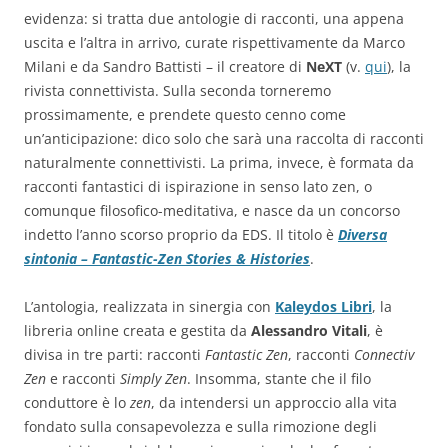
evidenza: si tratta due antologie di racconti, una appena
uscita e l’altra in arrivo, curate rispettivamente da Marco
Milani e da Sandro Battisti – il creatore di
NeXT
(v.
qui
), la
rivista connettivista. Sulla seconda torneremo
prossimamente, e prendete questo cenno come
un’anticipazione: dico solo che sarà una raccolta di racconti
naturalmente connettivisti. La prima, invece, è formata da
racconti fantastici di ispirazione in senso lato zen, o
comunque filosofico-meditativa, e nasce da un concorso
indetto l’anno scorso proprio da EDS. Il titolo è
Diversa
sintonia – Fantastic-Zen Stories & Histories
.
L’antologia, realizzata in sinergia con
Kaleydos Libri
, la
libreria online creata e gestita da
Alessandro Vitali
, è
divisa in tre parti: racconti
Fantastic Zen
, racconti
Connectiv
Zen
e racconti
Simply Zen
. Insomma, stante che il filo
conduttore è lo
zen
, da intendersi un approccio alla vita
fondato sulla consapevolezza e sulla rimozione degli