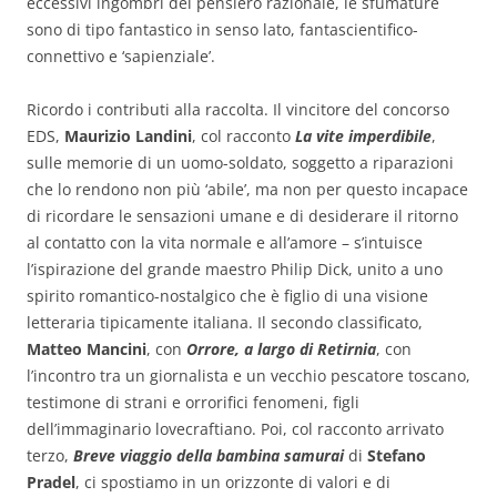
eccessivi ingombri del pensiero razionale, le sfumature
sono di tipo fantastico in senso lato, fantascientifico-
connettivo e ‘sapienziale’.
Ricordo i contributi alla raccolta. Il vincitore del concorso
EDS,
Maurizio Landini
, col racconto
La vite imperdibile
,
sulle memorie di un uomo-soldato, soggetto a riparazioni
che lo rendono non più ‘abile’, ma non per questo incapace
di ricordare le sensazioni umane e di desiderare il ritorno
al contatto con la vita normale e all’amore – s’intuisce
l’ispirazione del grande maestro Philip Dick, unito a uno
spirito romantico-nostalgico che è figlio di una visione
letteraria tipicamente italiana. Il secondo classificato,
Matteo Mancini
, con
Orrore, a largo di Retirnia
, con
l’incontro tra un giornalista e un vecchio pescatore toscano,
testimone di strani e orrorifici fenomeni, figli
dell’immaginario lovecraftiano. Poi, col racconto arrivato
terzo,
Breve viaggio della bambina samurai
di
Stefano
Pradel
, ci spostiamo in un orizzonte di valori e di