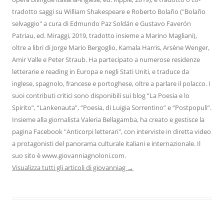
tradotto saggi su William Shakespeare e Roberto Bolaño ("Bolaño
selvaggio" a cura di Edmundo Paz Soldán e Gustavo Faverón
Patriau, ed. Miraggi, 2019, tradotto insieme a Marino Magliani),
oltre a libri di Jorge Mario Bergoglio, Kamala Harris, Arsène Wenger,
Amir Valle e Peter Straub. Ha partecipato a numerose residenze
letterarie e reading in Europa e negli Stati Uniti, e traduce da
inglese, spagnolo, francese e portoghese, oltre a parlare il polacco. I
suoi contributi critici sono disponibili sui blog “La Poesia e lo
Spirito”, “Lankenauta”, “Poesia, di Luigia Sorrentino” e “Postpopuli”.
Insieme alla giornalista Valeria Bellagamba, ha creato e gestisce la
pagina Facebook "Anticorpi letterari", con interviste in diretta video
a protagonisti del panorama culturale italiani e internazionale. Il
suo sito è www.giovanniagnoloni.com.
Visualizza tutti gli articoli di giovanniag
→