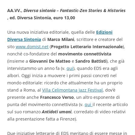
AA.VV.,
Diversa sintonia – Fantastic-Zen Stories & Histories
, ed. Diversa Sintonia, euro 13,00
Una nuova iniziativa editoriale, quella delle
Edizioni
Diversa Sintonia
di
Marco Milani
, scrittore e creatore del
sito
www.domist.net
(
Progetto Letterario Internazionale
),
nonché co-fondatore del
movimento connettivista
(insieme a
Giovanni De Matteo
e
Sandro Battisti
), che già
intervistammo un anno fa (v.
qui
), quando EDS era agli
albori. Oggi inizia a muovere i primi passi concreti nel
mondo editoriale: ricordo che attualmente ha un proprio
stand a Roma, al
Villa Celimontana Jazz Festival
, dov’è
presente anche
Francesco Verso
, un altro esponente di
punta del movimento connettivista (v.
qui
il recente articolo
sul suo romanzo
Antidoti umani
, corredato di video relativi
alla presentazione fatta a Firenze).
Due iniziative letterarie di EDS meritano di essere messe in