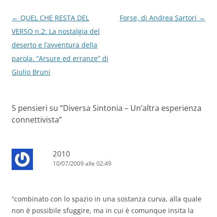
Navigazione
←
QUEL CHE RESTA DEL
Forse, di Andrea Sartori
→
articolo
VERSO n.2: La nostalgia del
deserto e l’avventura della
parola. “Arsure ed erranze” di
Giulio Bruni
5 pensieri su “
Diversa Sintonia – Un’altra esperienza
connettivista
”
2010
10/07/2009 alle 02:49
“combinato con lo spazio in una sostanza curva, alla quale
non è possibile sfuggire, ma in cui è comunque insita la