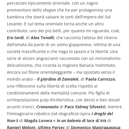
percezioni tipicamente orientale, con un sogno
premonitore dello
shogun
che ha per protagonista una
bambina che dovrà salvare le sorti dell’impero del Sol
Levante. E sul tema orientale torna anche un altro
contributo, uno dei più belli, per quanto mi riguarda, cioè,
Era tardi
, di
Alex Tonelli
, che racconta l’attesa del ritorno
dell’amata da parte di un uomo giapponese, vittima di una
società massificante e che nega lo spazio e la libertà: una
serie di visioni angoscianti raccontata con un minimalismo
delicatissimo, che ricorda la migliore Banana Yoshimoto.
Ancora sul filone orientaleggiante – ma spostato verso il
mondo arabo –
Il giardino di Zamalek
, di
Paola Carrozzo
,
una riflessione sulla libertà di scelta rispetto ai
condizionamenti della mentalità comune. Più figlio di
un’impostazione pulp-thrilleristica, con decisi e ben dosati
accenti ironici,
Crononauta
di
Paco Sidney Silvestri
, mentre
l’immaginario robotico (od olografico) ispira
I draghi del
Non-S
di
Magda Lovera
e
In un balenio di luce di Irix
di
Ranieri Meloni
.
Ultimo Parsec
di
Domenico Mastrapasqua