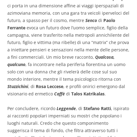
ci porta in una dimensione affine ai viaggi iperspaziali di
azimoviana memoria, con una gara tra veicoli iperveloci del
futuro, a spasso per il cosmo, mentre
Senco
di
Paolo
Ferrante
evoca un futuro dove l’uomo semplice, figlio della
campagna, viene trasferito nella metropoli annichilente del
futuro, figlio e vittima (ma ribelle) di una “matrix” che prova
a iniettare pensieri e sensazioni nella mente delle persone,
a fini commerciali. Un mio breve racconto,
Qualcosa,
qualcuno
, fa incontrare nella periferia fiorentina un uomo
solo con una donna che gli rivelerà delle cose sul suo
mondo interiore, mentre il tema psicologico ritorna con
Stuzzichini
, di
Rosa Leccese
, e profili onirici emergono dal
visionario ed ermetico
Caffè
di
Talos Katrikalas
.
Per concludere, ricordo
Leggende
, di
Stefano Ratti
, ispirato
ai racconti popolari imperniati su mostri che popolano i
luoghi naturali. Credo che questo componimento
suggerisca il tema di fondo, che filtra attraverso tutti i