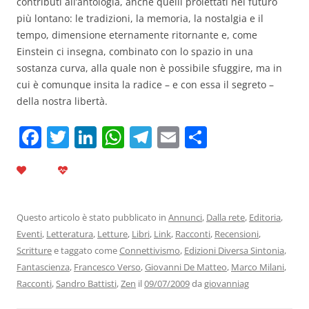
contributi all’antologia, anche quelli proiettati nel futuro
più lontano: le tradizioni, la memoria, la nostalgia e il
tempo, dimensione eternamente ritornante e, come
Einstein ci insegna, combinato con lo spazio in una
sostanza curva, alla quale non è possibile sfuggire, ma in
cui è comunque insita la radice – e con essa il segreto –
della nostra libertà.
F
T
Li
W
T
E
C
a
w
n
h
el
m
o
c
itt
k
at
e
ai
n
e
er
e
s
gr
l
di
b
dI
A
a
vi
Questo articolo è stato pubblicato in
Annunci
,
Dalla rete
,
Editoria
,
Eventi
,
Letteratura
,
Letture
,
Libri
,
Link
,
Racconti
,
Recensioni
,
o
n
p
m
di
Scritture
e taggato come
Connettivismo
,
Edizioni Diversa Sintonia
,
o
p
Fantascienza
,
Francesco Verso
,
Giovanni De Matteo
,
Marco Milani
,
k
Racconti
,
Sandro Battisti
,
Zen
il
09/07/2009
da
giovanniag