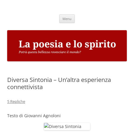
Vai
al
La poesia e lo spirito
contenuto
Potrà questa bellezza rovesciare il mondo?
Menu
Diversa Sintonia – Un’altra esperienza
connettivista
5 Repliche
Testo di Giovanni Agnoloni