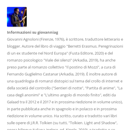
Informazioni su giovanniag
Giovanni Agnoloni (Firenze, 1976), è scrittore, traduttore letterario e
blogger. Autore del libro di viaggio "Berretti Erasmus. Peregrinazioni
di un ex studente nel Nord Europa" (Fusta Editore, 2020) e del
romanzo psicologico "Viale dei silenzi" (Arkadia, 2019), ha anche
preso parte al romanzo collettivo "Il postino di Mozzi", a cura di
Fernando Guglielmo Castanar (Arkadia, 2019). È inoltre autore di
una quadrilogia di romanzi distopici sul tema del crollo di internet e
della società del controllo ("Sentieri di notte", "Partita di anime", "La
casa degli anonimi" e "L’ultimo angolo di mondo finito", editi da
Galaad tra il 2012 e il 2017 e in prossima riedizione in volume unico),
in parte pubblicata anche in spagnolo e in polacco e in prossima
riedizione in volume unico. Ha scritto, curato e tradotto vari libri
sulle opere di J.R.R. Tolkien (su tutti, "Tolkien. Light and Shadow",
opera bilingue italiana-inglese, ed. Kipple, 2019), e tradotto o co-