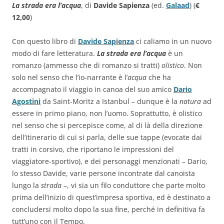
La strada era l’acqua
, di
Davide Sapienza
(ed.
Galaad
) (
€
12,00
)
Con questo libro di
Davide Sapienza
ci caliamo in un nuovo
modo di fare letteratura.
La strada era l’acqua
è un
romanzo (ammesso che di romanzo si tratti)
olistico
. Non
solo nel senso che l’io-narrante è l’
acqua
che ha
accompagnato il viaggio in canoa del suo amico
Dario
Agostini
da Saint-Moritz a Istanbul – dunque è la
natura
ad
essere in primo piano, non l’uomo. Soprattutto, è olistico
nel senso che si percepisce come, al di là della direzione
dell’itinerario di cui si parla, delle sue tappe (evocate dai
tratti in corsivo, che riportano le impressioni del
viaggiatore-sportivo), e dei personaggi menzionati – Dario,
lo stesso Davide, varie persone incontrate dal canoista
lungo la
strada
–, vi sia un filo conduttore che parte molto
prima dell’inizio di quest’impresa sportiva, ed è destinato a
concludersi molto dopo la sua fine, perché in definitiva fa
tutt’uno con il Tempo.