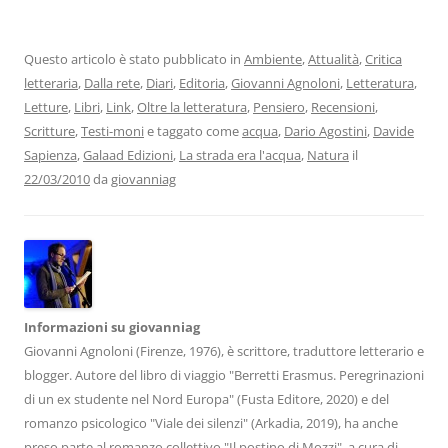
c
itt
k
at
e
ai
n
e
er
e
s
gr
l
di
b
dI
A
a
vi
Questo articolo è stato pubblicato in
Ambiente
,
Attualità
,
Critica
letteraria
,
Dalla rete
,
Diari
,
Editoria
,
Giovanni Agnoloni
,
Letteratura
,
o
n
p
m
di
Letture
,
Libri
,
Link
,
Oltre la letteratura
,
Pensiero
,
Recensioni
,
o
p
Scritture
,
Testi-moni
e taggato come
acqua
,
Dario Agostini
,
Davide
k
Sapienza
,
Galaad Edizioni
,
La strada era l'acqua
,
Natura
il
22/03/2010
da
giovanniag
Informazioni su giovanniag
Giovanni Agnoloni (Firenze, 1976), è scrittore, traduttore letterario e
blogger. Autore del libro di viaggio "Berretti Erasmus. Peregrinazioni
di un ex studente nel Nord Europa" (Fusta Editore, 2020) e del
romanzo psicologico "Viale dei silenzi" (Arkadia, 2019), ha anche
preso parte al romanzo collettivo "Il postino di Mozzi", a cura di