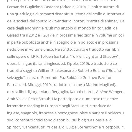
Fernando Guglielmo Castanar (Arkadia, 2019). È inoltre autore di
una quadrilogia di romanzi distopici sul tema del crollo di internet e
della società del controllo ("Sentieri di notte", "Partita di anime", "La
casa degli anonimi" e "L’ultimo angolo di mondo finito", editi da
Galaad tra il 2012 e il 2017 e in prossima riedizione in volume unico),
in parte pubblicata anche in spagnolo e in polacco e in prossima
riedizione in volume unico. Ha scritto, curato e tradotto vari libri
sulle opere di J.R.R. Tolkien (su tutti, "Tolkien. Light and Shadow",
opera bilingue italiana-inglese, ed. Kipple, 2019), e tradotto o co-
tradotto saggi su William Shakespeare e Roberto Bolaño ("Bolaño
selvaggio" a cura di Edmundo Paz Soldán e Gustavo Faverón
Patriau, ed. Miraggi, 2019, tradotto insieme a Marino Magliani),
oltre a libri di Jorge Mario Bergoglio, Kamala Harris, Arsène Wenger,
Amir Valle e Peter Straub. Ha partecipato a numerose residenze
letterarie e reading in Europa e negli Stati Uniti, e traduce da
inglese, spagnolo, francese e portoghese, oltre a parlare il polacco. I
suoi contributi critici sono disponibili sui blog “La Poesia e lo
Spirito”, “Lankenauta”, “Poesia, di Luigia Sorrentino” e “Postpopuli”.