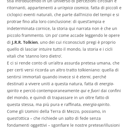
stia introducendo in un universo di percezioni circolari e
ritornanti, appartenenti a un’
epica cosmica
, fatta di piccoli e
ciclopici eventi naturali, che parte dall’inizio del tempi e si
protrae fino alla loro conclusione: di quest’ampia e
indeterminata cornice, la storia qui narrata non è che un
piccolo frammento. Un po’ come accade leggendo le opere
di
J.R.R. Tolkien
, uno dei cui riconosciuti pregi è proprio
quello di lasciar intuire tutto il mondo, la storia e i cicli
vitali che ‘stanno loro dietro’.
E ci si rende conto di un’altra assurda pretesa umana, che
per certi versi ricorda un altro tratto tolkieniano: quella di
sentirsi immortali quando invece si è
eterni
, perché
destinati a vivere uniti a questa natura, fatta di
energia-
spirito
e perciò contemporaneamente
qui
e
fuori
dai confini
del mondo, e quindi di trapassare in un oltre fatto di
questa stessa, ma più pura e raffinata,
energia-spirito
.
Come gli Uomini della Terra di Mezzo, possiamo, in
quest’ottica – che richiede un
salto
di fede senza
fondamenti oggettivi – sgonfiare le nostre pretese/illusioni