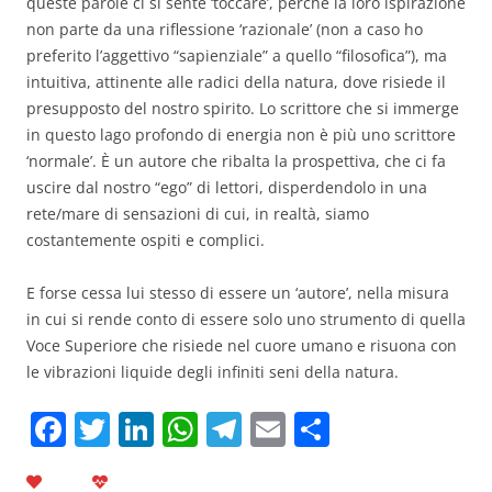
queste parole ci si sente ‘toccare’, perché la loro ispirazione
non parte da una riflessione ‘razionale’ (non a caso ho
preferito l’aggettivo “sapienziale” a quello “filosofica”), ma
intuitiva, attinente alle radici della natura, dove risiede il
presupposto del nostro spirito. Lo scrittore che si immerge
in questo lago profondo di energia non è più uno scrittore
‘normale’. È un autore che ribalta la prospettiva, che ci fa
uscire dal nostro “ego” di lettori, disperdendolo in una
rete/mare di sensazioni di cui, in realtà, siamo
costantemente ospiti e complici.
E forse cessa lui stesso di essere un ‘autore’, nella misura
in cui si rende conto di essere solo uno strumento di quella
Voce Superiore che risiede nel cuore umano e risuona con
le vibrazioni liquide degli infiniti seni della natura.
F
T
Li
W
T
E
C
a
w
n
h
el
m
o