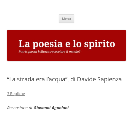
Vai
al
La poesia e lo spirito
contenuto
Potrà questa bellezza rovesciare il mondo?
Menu
“La strada era l’acqua”, di Davide Sapienza
3 Repliche
Recensione di
Giovanni Agnoloni