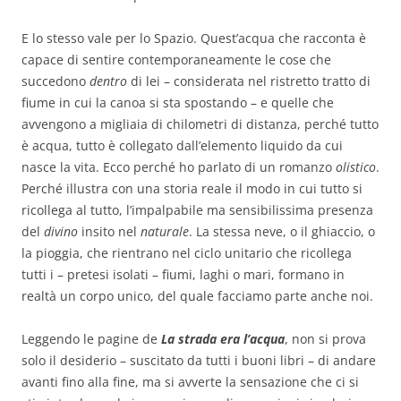
E lo stesso vale per lo Spazio. Quest’acqua che racconta è
capace di sentire contemporaneamente le cose che
succedono
dentro
di lei – considerata nel ristretto tratto di
fiume in cui la canoa si sta spostando – e quelle che
avvengono a migliaia di chilometri di distanza, perché tutto
è acqua, tutto è collegato dall’elemento liquido da cui
nasce la vita. Ecco perché ho parlato di un romanzo
olistico
.
Perché illustra con una storia reale il modo in cui tutto si
ricollega al tutto, l’impalpabile ma sensibilissima presenza
del
divino
insito nel
naturale
. La stessa neve, o il ghiaccio, o
la pioggia, che rientrano nel ciclo unitario che ricollega
tutti i – pretesi isolati – fiumi, laghi o mari, formano in
realtà un corpo unico, del quale facciamo parte anche noi.
Leggendo le pagine de
La strada era l’acqua
, non si prova
solo il desiderio – suscitato da tutti i buoni libri – di andare
avanti fino alla fine, ma si avverte la sensazione che ci si