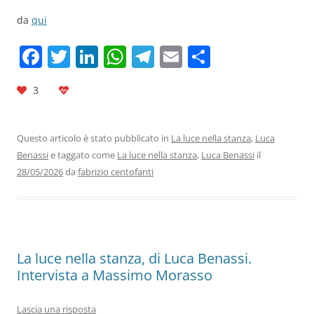
da
qui
F
T
Li
W
T
E
C
a
w
n
h
el
m
o
3
c
itt
k
at
e
ai
n
e
er
e
s
gr
l
di
b
dI
A
a
vi
Questo articolo è stato pubblicato in
La luce nella stanza
,
Luca
Benassi
e taggato come
La luce nella stanza
,
Luca Benassi
il
o
n
p
m
di
28/05/2026
da
fabrizio centofanti
o
p
k
La luce nella stanza, di Luca Benassi.
Intervista a Massimo Morasso
Lascia una risposta