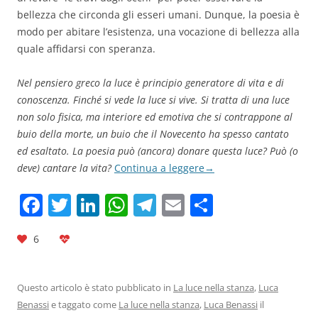
bellezza che circonda gli esseri umani. Dunque, la poesia è
modo per abitare l’esistenza, una vocazione di bellezza alla
quale affidarsi con speranza.
Nel pensiero greco la luce è principio generatore di vita e di
conoscenza. Finché si vede la luce si vive. Si tratta di una luce
non solo fisica, ma interiore ed emotiva che si contrappone al
buio della morte, un buio che il Novecento ha spesso cantato
ed esaltato. La poesia può (ancora) donare questa luce? Può (o
deve) cantare la vita?
Continua a leggere
→
F
T
Li
W
T
E
C
a
w
n
h
el
m
o
6
c
itt
k
at
e
ai
n
e
er
e
s
gr
l
di
b
dI
A
a
vi
Questo articolo è stato pubblicato in
La luce nella stanza
,
Luca
Benassi
e taggato come
La luce nella stanza
,
Luca Benassi
il