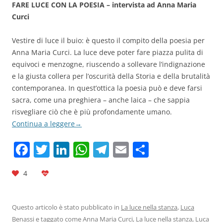
FARE LUCE CON LA POESIA – intervista ad Anna Maria
Curci
Vestire di luce il buio: è questo il compito della poesia per
Anna Maria Curci. La luce deve poter fare piazza pulita di
equivoci e menzogne, riuscendo a sollevare l’indignazione
e la giusta collera per l’oscurità della Storia e della brutalità
contemporanea. In quest’ottica la poesia può e deve farsi
sacra, come una preghiera – anche laica – che sappia
risvegliare ciò che è più profondamente umano.
Continua a leggere
→
F
T
Li
W
T
E
C
a
w
n
h
el
m
o
4
c
itt
k
at
e
ai
n
e
er
e
s
gr
l
di
b
dI
A
a
vi
Questo articolo è stato pubblicato in
La luce nella stanza
,
Luca
Benassi
e taggato come
Anna Maria Curci
,
La luce nella stanza
,
Luca