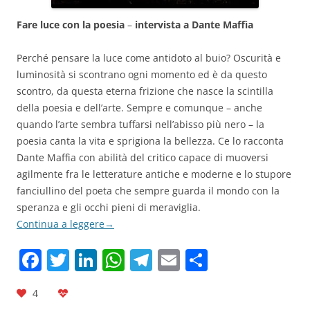
Fare luce con la poesia
–
intervista a Dante Maffìa
Perché pensare la luce come antidoto al buio? Oscurità e
luminosità si scontrano ogni momento ed è da questo
scontro, da questa eterna frizione che nasce la scintilla
della poesia e dell’arte. Sempre e comunque – anche
quando l’arte sembra tuffarsi nell’abisso più nero – la
poesia canta la vita e sprigiona la bellezza. Ce lo racconta
Dante Maffìa con abilità del critico capace di muoversi
agilmente fra le letterature antiche e moderne e lo stupore
fanciullino del poeta che sempre guarda il mondo con la
speranza e gli occhi pieni di meraviglia.
Continua a leggere
→
F
T
Li
W
T
E
C
a
w
n
h
el
m
o
4
c
itt
k
at
e
ai
n