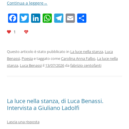
Continua a leggere
→
F
T
Li
W
T
E
C
a
w
n
h
el
m
o
1
c
itt
k
at
e
ai
n
e
er
e
s
gr
l
di
b
dI
A
a
vi
Questo articolo è stato pubblicato in
La luce nella stanza
,
Luca
Benassi
,
Poesia
e taggato come
Carolina Anna Falbo
,
La luce nella
o
n
p
m
di
stanza
,
Luca Benassi
il
13/07/2026
da
fabrizio centofanti
o
p
k
La luce nella stanza, di Luca Benassi.
Intervista a Giuliano Ladolfi
Lascia una risposta