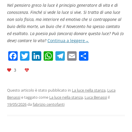
Nel pensiero greco la luce è principio generatore di vita e di
conoscenza. Finché si vede la luce si vive. Si tratta di una luce
non solo fisica, ma interiore ed emotiva che si contrappone al
buio della morte, un buio che il Novecento ha spesso cantato
ed esaltato. La poesia può (ancora) donare questa luce? Può (o
deve) cantare la vita?
Continua a leggere
→
F
T
Li
W
T
E
C
a
w
n
h
el
m
o
3
c
itt
k
at
e
ai
n
e
er
e
s
gr
l
di
b
dI
A
a
vi
Questo articolo è stato pubblicato in
La luce nella stanza
,
Luca
Benassi
e taggato come
La luce nella stanza
,
Luca Benassi
il
o
n
p
m
di
19/05/2026
da
fabrizio centofanti
o
p
k