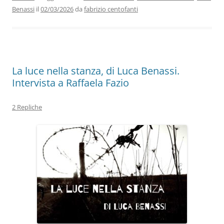
o
n
p
m
di
Benassi
il
02/03/2026
da
fabrizio centofanti
o
p
k
La luce nella stanza, di Luca Benassi.
Intervista a Raffaela Fazio
2 Repliche