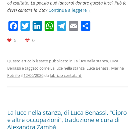
ed esaltato. La poesia può (ancora) donare questa luce? Può (o
deve) cantare la vita?
Continua a leggere
→
F
T
Li
W
T
E
C
a
w
n
h
el
m
o
5
0
c
itt
k
at
e
ai
n
e
er
e
s
gr
l
di
b
dI
A
a
vi
Questo articolo è stato pubblicato in
La luce nella stanza
,
Luca
Benassi
e taggato come
La luce nella stanza
,
Luca Benassi
,
Marina
o
n
p
m
di
Petrillo
il
12/06/2026
da
fabrizio centofanti
o
p
k
La luce nella stanza, di Luca Benassi. “Cipro
e altre occupazioni”, traduzione e cura di
Alexandra Zambà