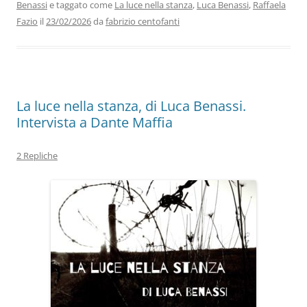
Benassi
e taggato come
La luce nella stanza
,
Luca Benassi
,
Raffaela
o
n
p
m
di
Fazio
il
23/02/2026
da
fabrizio centofanti
o
p
k
La luce nella stanza, di Luca Benassi.
Intervista a Dante Maffia
2 Repliche