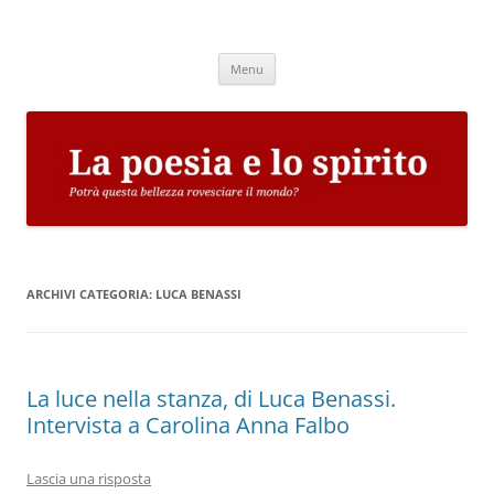
Vai
al
La poesia e lo spirito
contenuto
Potrà questa bellezza rovesciare il mondo?
Menu
ARCHIVI CATEGORIA:
LUCA BENASSI
La luce nella stanza, di Luca Benassi.
Intervista a Carolina Anna Falbo
Lascia una risposta