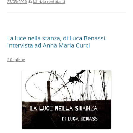
o
n
p
m
di
23/03/2026
da
fabrizio centofanti
o
p
k
La luce nella stanza, di Luca Benassi.
Intervista ad Anna Maria Curci
2 Repliche