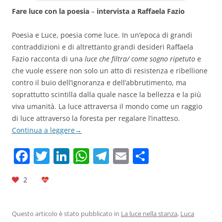
Fare luce con la poesia
–
intervista a Raffaela Fazio
Poesia e Luce, poesia come luce. In un’epoca di grandi
contraddizioni e di altrettanto grandi desideri Raffaela
Fazio racconta di una
luce che filtra/ come sogno ripetuto
e
che vuole essere non solo un atto di resistenza e ribellione
contro il buio dell’ignoranza e dell’abbrutimento, ma
soprattutto scintilla dalla quale nasce la bellezza e la più
viva umanità. La luce attraversa il mondo come un raggio
di luce attraverso la foresta per regalare l’inatteso.
Continua a leggere
→
F
T
Li
W
T
E
C
a
w
n
h
el
m
o
2
c
itt
k
at
e
ai
n
e
er
e
s
gr
l
di
b
dI
A
a
vi
Questo articolo è stato pubblicato in
La luce nella stanza
,
Luca