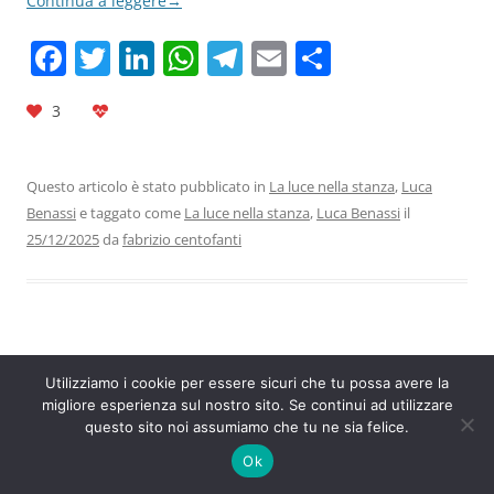
Continua a leggere
→
F
T
Li
W
T
E
C
a
w
n
h
el
m
o
3
c
itt
k
at
e
ai
n
e
er
e
s
gr
l
di
b
dI
A
a
vi
Questo articolo è stato pubblicato in
La luce nella stanza
,
Luca
Benassi
e taggato come
La luce nella stanza
,
Luca Benassi
il
o
n
p
m
di
25/12/2025
da
fabrizio centofanti
o
p
k
La luce nella stanza, di Luca Benassi
Utilizziamo i cookie per essere sicuri che tu possa avere la
migliore esperienza sul nostro sito. Se continui ad utilizzare
questo sito noi assumiamo che tu ne sia felice.
1 Replica
Ok