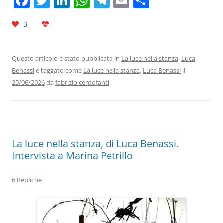
F
T
Li
W
T
E
C
a
w
n
h
el
m
o
3
c
itt
k
at
e
ai
n
e
er
e
s
gr
l
di
b
dI
A
a
vi
Questo articolo è stato pubblicato in
La luce nella stanza
,
Luca
Benassi
e taggato come
La luce nella stanza
,
Luca Benassi
il
o
n
p
m
di
25/06/2026
da
fabrizio centofanti
o
p
k
La luce nella stanza, di Luca Benassi.
Intervista a Marina Petrillo
6 Repliche