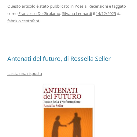
b
dI
A
a
vi
Questo articolo è stato pubblicato in
Poesia
,
Recensioni
e taggato
come
Francesco De Girolamo
,
Silvana Leonardi
il
14/12/2025
da
o
n
p
m
di
fabrizio centofanti
o
p
k
Antenati del futuro, di Rossella Seller
Lascia una risposta