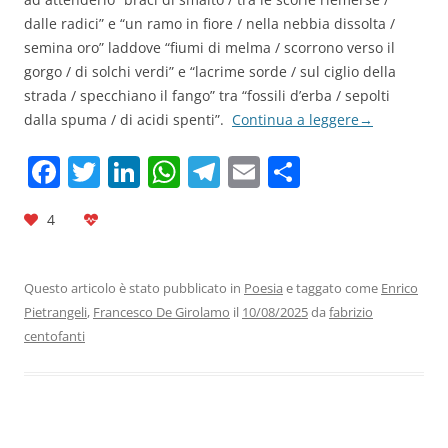
dalle radici” e “un ramo in fiore / nella nebbia dissolta /
semina oro” laddove “fiumi di melma / scorrono verso il
gorgo / di solchi verdi” e “lacrime sorde / sul ciglio della
strada / specchiano il fango” tra “fossili d’erba / sepolti
dalla spuma / di acidi spenti”.
Continua a leggere
→
F
T
Li
W
T
E
C
a
w
n
h
el
m
o
4
c
itt
k
at
e
ai
n
e
er
e
s
gr
l
di
b
dI
A
a
vi
Questo articolo è stato pubblicato in
Poesia
e taggato come
Enrico
Pietrangeli
,
Francesco De Girolamo
il
10/08/2025
da
fabrizio
o
n
p
m
di
centofanti
o
p
k