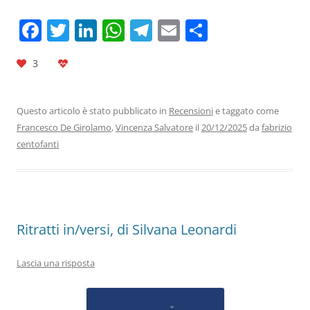
F
T
Li
W
T
E
C
a
w
n
h
el
m
o
3
c
itt
k
at
e
ai
n
e
er
e
s
gr
l
di
b
dI
A
a
vi
Questo articolo è stato pubblicato in
Recensioni
e taggato come
Francesco De Girolamo
,
Vincenza Salvatore
il
20/12/2025
da
fabrizio
o
n
p
m
di
centofanti
o
p
k
Ritratti in/versi, di Silvana Leonardi
Lascia una risposta