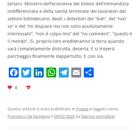
tartaro. Ministro dell’economia dei bidoni dell’immondizia
indifferenziata e della sanità terminale dei lavoratori del
settore bibliotecario. Beati i detentori del “boh”, del “non
so” e del “mi dispiace ma non sono assolutamente
interessato”, “non è colpa mia” del “no comment”, “questo è
il mondo”. Sì, proprio loro erediteranno la terra quando
sarà completamente distrutta, deserta. E si troverà
parcheggio finalmente dappertutto. E così sia.
F
T
Li
W
T
E
C
a
w
n
h
el
m
o
4
c
itt
k
at
e
ai
n
e
er
e
s
gr
l
di
b
dI
A
a
vi
Questo articolo è stato pubblicato in
Poesia
e taggato come
Francesco De Girolamo
il
09/02/2026
da
fabrizio centofanti
o
n
p
m
di
o
p