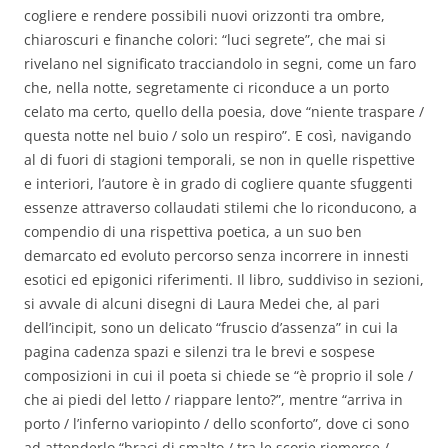
cogliere e rendere possibili nuovi orizzonti tra ombre,
chiaroscuri e finanche colori: “luci segrete”, che mai si
rivelano nel significato tracciandolo in segni, come un faro
che, nella notte, segretamente ci riconduce a un porto
celato ma certo, quello della poesia, dove “niente traspare /
questa notte nel buio / solo un respiro”. E così, navigando
al di fuori di stagioni temporali, se non in quelle rispettive
e interiori, l’autore è in grado di cogliere quante sfuggenti
essenze attraverso collaudati stilemi che lo riconducono, a
compendio di una rispettiva poetica, a un suo ben
demarcato ed evoluto percorso senza incorrere in innesti
esotici ed epigonici riferimenti. Il libro, suddiviso in sezioni,
si avvale di alcuni disegni di Laura Medei che, al pari
dell’incipit, sono un delicato “fruscio d’assenza” in cui la
pagina cadenza spazi e silenzi tra le brevi e sospese
composizioni in cui il poeta si chiede se “è proprio il sole /
che ai piedi del letto / riappare lento?”, mentre “arriva in
porto / l’inferno variopinto / dello sconforto”, dove ci sono
ad attenderlo “braci di smalto / tra le scorie riemerse /