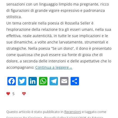
sensazioni con un linguaggio limpido ma pregnante, ricco
di figurazioni di grande vigore espressivo e padronanza
stilistica.
Un tema centrale nella poesia di Rossella Seller è
l’esplorazione della relazione tra gli esseri umani, nella sua
effettiva, reale autenticità, in tutte le sue implicazioni e le
sue dinamiche, a volte anche larvatamente, strumentali e
strategiche. Nella poesia “Se un dono”, il dono è presentato
come qualcosa che può essere sia fonte di gioia che di
dolore, a seconda delle intenzioni e delle aspettative che lo
accompagnano:
Continua a leggere
→
F
T
Li
W
T
E
C
a
w
n
h
el
m
o
5
c
itt
k
at
e
ai
n
e
er
e
s
gr
l
di
b
dI
A
a
vi
Questo articolo è stato pubblicato in
Recensioni
e taggato come