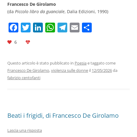
Francesco De Girolamo
(da
Piccolo libro da guanciale
, Dalia Edizioni, 1990)
F
T
Li
W
T
E
C
a
w
n
h
el
m
o
6
c
itt
k
at
e
ai
n
e
er
e
s
gr
l
di
b
dI
A
a
vi
Questo articolo è stato pubblicato in
Poesia
e taggato come
Francesco De Girolamo
,
violenza sulle donne
il
12/05/2026
da
o
n
p
m
di
fabrizio centofanti
o
p
k
Beati i frigidi, di Francesco De Girolamo
Lascia una risposta