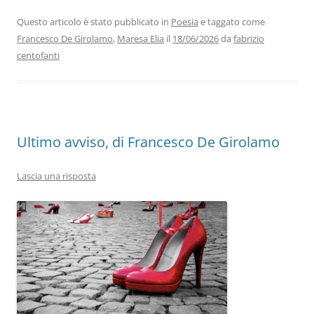
e
er
e
s
gr
l
di
b
dI
A
a
vi
Questo articolo è stato pubblicato in
Poesia
e taggato come
Francesco De Girolamo
,
Maresa Elia
il
18/06/2026
da
fabrizio
o
n
p
m
di
centofanti
o
p
k
Ultimo avviso, di Francesco De Girolamo
Lascia una risposta