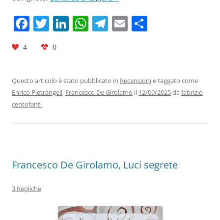
F
T
Li
W
T
E
C
a
w
n
h
el
m
o
4
0
c
itt
k
at
e
ai
n
e
er
e
s
gr
l
di
b
dI
A
a
vi
Questo articolo è stato pubblicato in
Recensioni
e taggato come
Enrico Pietrangeli
,
Francesco De Girolamo
il
12/09/2025
da
fabrizio
o
n
p
m
di
centofanti
o
p
k
Francesco De Girolamo, Luci segrete
3 Repliche