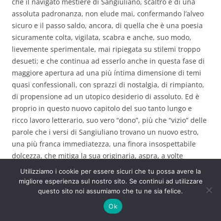
che il navigato mestiere di Sangiuliano, scaltro e di una
assoluta padronanza, non elude mai, confermando l’alveo
sicuro e il passo saldo, ancora, di quella che è una poesia
sicuramente colta, vigilata, scabra e anche, suo modo,
lievemente sperimentale, mai ripiegata su stilemi troppo
desueti; e che continua ad esserlo anche in questa fase di
maggiore apertura ad una più íntima dimensione di temi
quasi confessionali, con sprazzi di nostalgia, di rimpianto,
di propensione ad un utopico desiderio di assoluto. Ed è
proprio in questo nuovo capitolo del suo tanto lungo e
ricco lavoro letterario, suo vero “dono”, più che “vizio” delle
parole che i versi di Sangiuliano trovano un nuovo estro,
una più franca immediatezza, una finora insospettabile
dolcezza, che mitiga la sua originaria, aspra, a volte
caustica, ironia, gli scatti epigrammatici, saturnini,
Utilizziamo i cookie per essere sicuri che tu possa avere la
sferzanti, pur di una ben nota, estrema, efficacia, che
migliore esperienza sul nostro sito. Se continui ad utilizzare
hanno solitamente caratterizzato la sua poesia; scatti
questo sito noi assumiamo che tu ne sia felice.
presenti anche in queste pagine, ma in misura assai più
Ok
blanda e bonaria, quasi, nel tempo, offrendo il tardo frutto