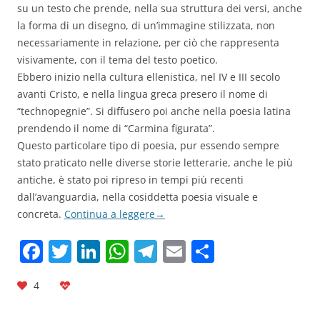
su un testo che prende, nella sua struttura dei versi, anche
la forma di un disegno, di un’immagine stilizzata, non
necessariamente in relazione, per ciò che rappresenta
visivamente, con il tema del testo poetico.
Ebbero inizio nella cultura ellenistica, nel IV e III secolo
avanti Cristo, e nella lingua greca presero il nome di
“technopegnie”. Si diffusero poi anche nella poesia latina
prendendo il nome di “Carmina figurata”.
Questo particolare tipo di poesia, pur essendo sempre
stato praticato nelle diverse storie letterarie, anche le più
antiche, è stato poi ripreso in tempi più recenti
dall’avanguardia, nella cosiddetta poesia visuale e
concreta.
Continua a leggere
→
F
T
Li
W
T
E
C
a
w
n
h
el
m
o
4
c
itt
k
at
e
ai
n
e
er
e
s
gr
l
di