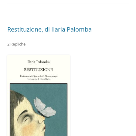
o
p
k
Restituzione, di Ilaria Palomba
2 Repliche