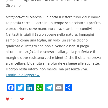
Girolamo
Metapoetica
di Maresa Elia porta il lettore fuori dal rumore.
La poesia cerca il Sacro in un tempo schiacciato su profitto
e produzione, dove mancano cura, scambio e condivisione.
Nei testi iniziali il Sacro appare nella natura. Immagini
semplici come una foglia, un volo, un seme dicono
qualcosa di integro che non si vende e non si piega
all’utile. In
Periferia
il discorso si allarga: la periferia è il
margine dove resistono voci e identità che il sistema prova
a cancellare. L’identità si fa plurale e sfugge alle etichette.
Il corpo resta intero, non merce, ma presenza viva.
Continua a leggere
→
F
T
Li
W
T
E
C
a
w
n
h
el
m
o
5
c
itt
k
at
e
ai
n