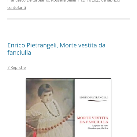
Francesco De Girolamo
,
Rossella Seller
il
13/11/2025
da
fabrizio
o
n
p
m
di
centofanti
o
p
k
Enrico Pietrangeli, Morte vestita da
fanciulla
7 Repliche