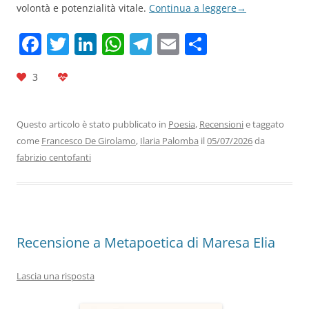
volontà e potenzialità vitale.
Continua a leggere
→
F
T
Li
W
T
E
C
a
w
n
h
el
m
o
3
c
itt
k
at
e
ai
n
e
er
e
s
gr
l
di
b
dI
A
a
vi
Questo articolo è stato pubblicato in
Poesia
,
Recensioni
e taggato
come
Francesco De Girolamo
,
Ilaria Palomba
il
05/07/2026
da
o
n
p
m
di
fabrizio centofanti
o
p
k
Recensione a Metapoetica di Maresa Elia
Lascia una risposta