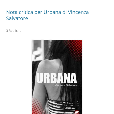
k
Nota critica per Urbana di Vincenza
Salvatore
3 Repliche