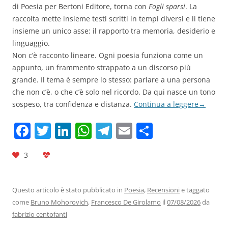
di Poesia per Bertoni Editore, torna con
Fogli sparsi
. La
raccolta mette insieme testi scritti in tempi diversi e li tiene
insieme un unico asse: il rapporto tra memoria, desiderio e
linguaggio.
Non c’è racconto lineare. Ogni poesia funziona come un
appunto, un frammento strappato a un discorso più
grande. Il tema è sempre lo stesso: parlare a una persona
che non c’è, o che c’è solo nel ricordo. Da qui nasce un tono
sospeso, tra confidenza e distanza.
Continua a leggere
→
F
T
Li
W
T
E
C
a
w
n
h
el
m
o
3
c
itt
k
at
e
ai
n
e
er
e
s
gr
l
di
b
dI
A
a
vi
Questo articolo è stato pubblicato in
Poesia
,
Recensioni
e taggato
come
Bruno Mohorovich
,
Francesco De Girolamo
il
07/08/2026
da
o
n
p
m
di
fabrizio centofanti